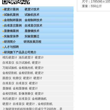
尺寸：1785(W) x 1057
重量：550公斤
硬度计案例
硬度计技术
试验机案例
试验机技术
金相制样案例
金相制样技术
自准直仪案例
自准直仪技术
显微镜案例
显微镜技术
实验室保养
实验室搬迁
研润简介
研润发展历程
人才与招聘
研润旗下产品及公司简介
维氏硬度计
洛氏硬度计
硬度计
自准直仪
拉力试验机
硬度计
万能试验机
金相抛光机
硬度计
金相切割机
金相切割机
硬度计
圆度仪
轮廓仪
硬度计
硬度计
自准直仪
自准直仪
硬度计
显微镜
金相显微镜
硬度计
金相切割机
影像测量仪
硬度计
布氏硬度计
自准直仪
金相磨抛机
硬度计
自准直仪
硬度计，金相切割机
上海研润光机科技有限公司成立于2005年，是