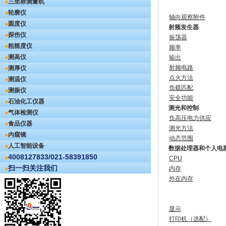
三坐标测量机
轮廓仪
轴向观察附件
圆度仪
射频发生器
探伤仪
振荡器
粗糙度仪
频率
测高仪
输出
射频电路
测厚仪
点火方法
测温仪
负载匹配
测振仪
安全功能
石油化工仪器
测光和控制
气体检测仪
负高压电力供应
食品仪器
测光方法
内窥镜
动态范围
人工智能设备
数据处理器和个人电
4008127833/021-58391850
CPU
扫一扫关注我们
内存
外在内存
显示
打印机（选配）