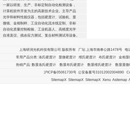
一家以研发、生产、非标定制自动化检测设备，
计算机软件开发为主的高新技术企业。主导产品
光学和材料性能仪器，包括硬度计、试验机、显
微镜、金相制样、工业自动化流水线定制、非标
自动化质量控制检验、工业机器人、高精度光学
自准直仪、残余应力测试、复合材料测试等设备。
上海研润光机科技有限公司
版权所有 厂址:上海市南奉公路1478号 电话:400
常用产品分类:
洛氏硬度计
显微硬度计
维氏硬度计
布氏硬度计
金相显
热销产品:
数显洛氏硬度计
数显布氏硬度计
数显维氏硬度计
数显显微
沪ICP备05061730号
公安备案号31012002004890
Cop
SitemapX
SitemapX
SitemapX
Xenu
Asitemap