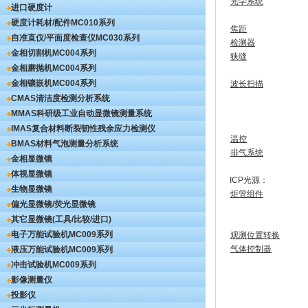
光学系统
进口硬度计
硬度计耗材/配件
MC010系列
焦距
自准直仪/平面度检查仪
MC030系列
检测器
金相切割机
MC004系列
狭缝
金相磨抛机
MC004系列
金相镶嵌机
MC004系列
波长扫描
CMAS清洁度检测分析系统
MMAS科研级工业自动显微镜测量系统
IMAS复合材料断裂韧性残余应力检测仪
温控
BMAS材料气泡测量分析系统
排气系统
金相显微镜
体视显微镜
ICP光源：
生物显微镜
炬管组件
偏光显微镜/荧光显微镜
其它显微镜(工具/比较/进口)
电子万能试验机
MC009系列
观测位置转换
气体控制器
液压万能试验机
MC009系列
冲击试验机
MC009系列
影像测量仪
投影仪