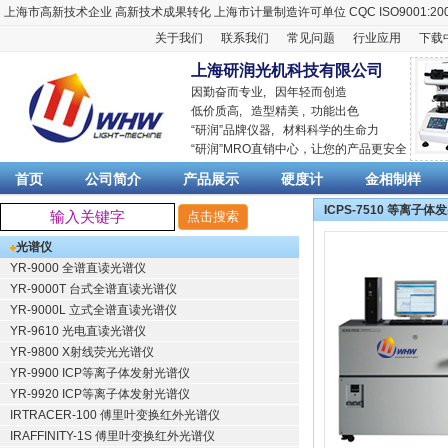
上海市高新技术企业
高新技术成果转化
上海市计量制造许可单位
CQC ISO9001:20
关于我们
联系我们
常见问题
行业应用
下载
上海研润光机科技有限公司
因勤奋而专业, 因年轻而创造
低价质高, 造型精美 , 功能出色
“
研润
”品牌仪器,
材料科学
的生命力
“
研润
”MRO直销中心，让您的产品更安全
首页
公司简介
产品展示
硬度计
金相制样
ICPS-7510 等离子
光谱仪
YR-9000 全谱直读光谱仪
YR-9000T 台式全谱直读光谱仪
YR-9000L 立式全谱直读光谱仪
YR-9610 光电直读光谱仪
YR-9800 X射线荧光光谱仪
YR-9900 ICP等离子体发射光谱仪
YR-9920 ICP等离子体发射光谱仪
IRTRACER-100 傅里叶变换红外光谱仪
IRAFFINITY-1S 傅里叶变换红外光谱仪