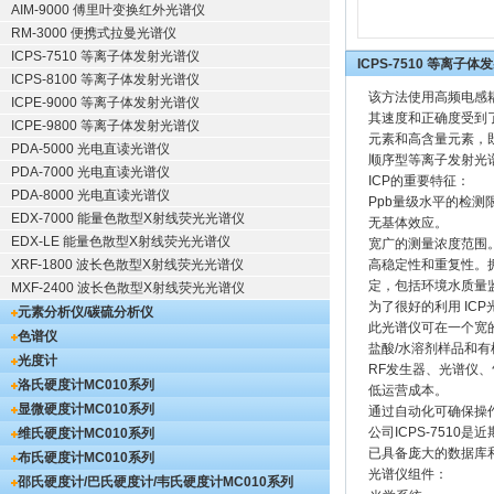
AIM-9000 傅里叶变换红外光谱仪
RM-3000 便携式拉曼光谱仪
ICPS-7510 等离子体发射光谱仪
ICPS-7510 等离子
ICPS-8100 等离子体发射光谱仪
该方法使用高频电感
ICPE-9000 等离子体发射光谱仪
其速度和正确度受到了
ICPE-9800 等离子体发射光谱仪
元素和高含量元素，
PDA-5000 光电直读光谱仪
顺序型等离子发射光
PDA-7000 光电直读光谱仪
ICP的重要特征：
PDA-8000 光电直读光谱仪
Ppb量级水平的检测
EDX-7000 能量色散型X射线荧光光谱仪
无基体效应。
EDX-LE 能量色散型X射线荧光光谱仪
宽广的测量浓度范围
XRF-1800 波长色散型X射线荧光光谱仪
高稳定性和重复性。
定，包括环境水质量
MXF-2400 波长色散型X射线荧光光谱仪
为了很好的利用 IC
元素分析仪/碳硫分析仪
此光谱仪可在一个宽
色谱仪
盐酸/水溶剂样品和
光度计
RF发生器、光谱仪
洛氏硬度计
MC010系列
低运营成本。
显微硬度计
MC010系列
通过自动化可确保操
公司ICPS-7510
维氏硬度计
MC010系列
已具备庞大的数据库
布氏硬度计
MC010系列
光谱仪组件：
邵氏硬度计/巴氏硬度计/韦氏硬度计
MC010系列