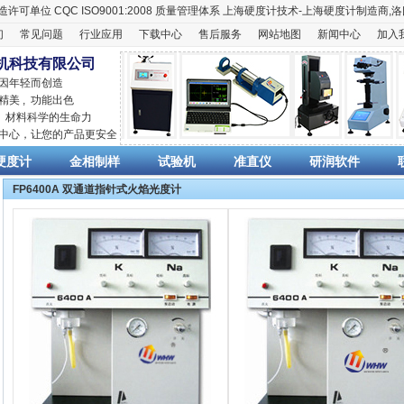
造许可单位
CQC ISO9001:2008
质量管理体系
上海硬度计
技术-上海
硬度计
制造商,
洛
们
常见问题
行业应用
下载中心
售后服务
网站地图
新闻中心
加入
机科技有限公司
 因年轻而创造
精美 , 功能出色
,
材料科学
的生命力
销中心，让您的产品更安全
硬度计
金相制样
试验机
准直仪
研润软件
FP6400A 双通道指针式火焰光度计