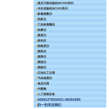
液压万能试验机
MC009系列
冲击试验机
MC009系列
影像测量仪
投影仪
三坐标测量机
轮廓仪
圆度仪
探伤仪
粗糙度仪
测高仪
测厚仪
测温仪
测振仪
石油化工仪器
气体检测仪
食品仪器
内窥镜
人工智能设备
4008127833/021-58391850
扫一扫关注我们