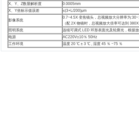
X、Y、Z数显解析度
0.0005mm
X、Y坐标示值误差
≤(3+L/200)μm
0.7~4.5X 变焦镜头，总视频放大分辨率为:30~
影像系统
（配 2X 物镜时，总视频放大倍率可达到 380X
照明系统
连续可调式 LED 环形表面光及轮廓光，根据
电源
AC220V±10％ 50Hz
工作环境
温度 20 ℃ ± 3 ℃ , 湿度 45 ％ ~75 ％