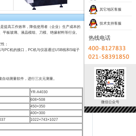
其它地区客服
技术支持客服
，是提高工作效率，降低使用者（企业）生产成本的
板、平板玻璃、液晶模组、刀模、绝缘材料等行业。
热线电话
定性；
PC机的接口，PC机与仪器通过USB线和S端子
连接自动测量软件，进行三次元测量。
YR-A4030
608×508
微信公众号
450×350
400×300
037
1022×743×1027