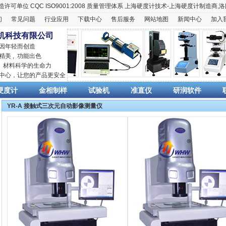
造许可单位
CQC ISO9001:2008
质量管理体系
上海硬度计
技术-上海
硬度计
制造商,
洛
们
常见问题
行业应用
下载中心
售后服务
网站地图
新闻中心
加入
机科技有限公司
 因年轻而创造
精美 , 功能出色
,
材料科学
的生命力
销中心，让您的产品更安全
硬度计
金相制样
试验机
准直仪
研润软件
YR-A 接触式三次元自动影像测量仪