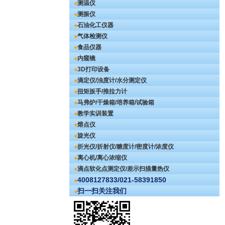
测温仪
测振仪
石油化工仪器
气体检测仪
食品仪器
内窥镜
3D打印设备
滴定仪/浊度计/水分测定仪
扭矩扳手/推拉力计
马弗炉/干燥箱/培养箱/试验箱
教学实训装置
熔点仪
旋光仪
折光仪/折射仪/糖度计/密度计/浓度仪
离心机/离心浓缩仪
滴点软化点测定仪/差示扫描量热仪
4008127833/021-58391850
扫一扫关注我们