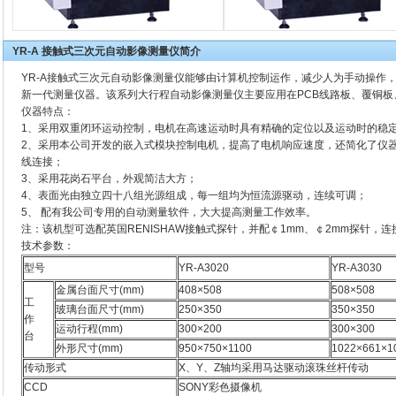
YR-A 接触式三次元自动影像测量仪简介
YR-A
接触式三次元自动影像测量仪
能够由计算机控制运作，减少人为手动操作
新一代测量仪器。该系列大行程自动影像测量仪主要应用在PCB线路板、覆铜
仪器特点：
1、采用双重闭环运动控制，电机在高速运动时具有精确的定位以及运动时的稳
2、采用本公司开发的嵌入式模块控制电机，提高了电机响应速度，还简化了仪器与
线连接；
3、采用花岗石平台，外观简洁大方；
4、表面光由独立四十八组光源组成，每一组均为恒流源驱动，连续可调；
5、 配有我公司专用的自动测量软件，大大提高测量工作效率。
注：该机型可选配英国RENISHAW接触式探针，并配￠1mm、￠2mm探针，
技术参数：
型号
YR-A3020
YR-A3030
金属台面尺寸(mm)
408×508
508×508
工
玻璃台面尺寸(mm)
250×350
350×350
作
运动行程(mm)
300×200
300×300
台
外形尺寸(mm)
950×750×1100
1022×661×1
传动形式
X、Y、Z轴均采用马达驱动滚珠丝杆传动
CCD
SONY彩色摄像机