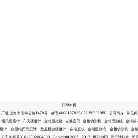
打印本页
址:上海市南奉公路1478号 电话:4008127833/021-58391850
公司简介
常见问
维氏硬度计
布氏硬度计
金相显微镜
自准直仪
金相切割机
金相磨抛机
金相镶
度计
数显维氏硬度计
数显显微硬度计
自准直仪
金相显微镜
金相切割机
金
公安备案号31012002004890
Copyright 2005 - 2017
网站地图
硬度计技术
硬