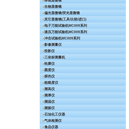
体视显微镜
生物显微镜
偏光显微镜/荧光显微镜
其它显微镜(工具/比较/进口)
电子万能试验机
MC009系列
液压万能试验机
MC009系列
冲击试验机
MC009系列
影像测量仪
投影仪
三坐标测量机
轮廓仪
圆度仪
探伤仪
粗糙度仪
测高仪
测厚仪
测温仪
测振仪
石油化工仪器
气体检测仪
食品仪器