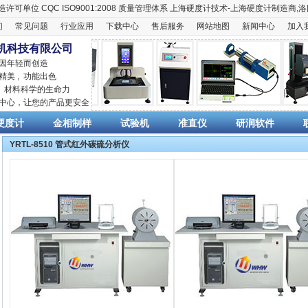
造许可单位
CQC ISO9001:2008
质量管理体系
上海硬度计
技术-上海
硬度计
制造商,
洛
们
常见问题
行业应用
下载中心
售后服务
网站地图
新闻中心
加入
机科技有限公司
 因年轻而创造
精美 , 功能出色
,
材料科学
的生命力
销中心，让您的产品更安全
硬度计
金相制样
试验机
准直仪
研润软件
YRTL-8510 管式红外碳硫分析仪