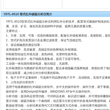
YRTL-8510 管式红外碳硫分析仪简介
YRTL-8510型管式红外碳硫分析仪利用红外分析技术，配置管式燃烧炉制造
属、水泥、矿石、催化剂及其他材料中的碳、硫两元素的质量分数。
主要特点：
1、方便、实用、可靠：优质的燃烧装置。配备红外线检测系统，直接联机，遥
2、管式炉高压装置设计及金属过滤装置，保证气流稳定性。
3、保证精确度的测定结果：
采用低噪声、高灵敏度、高稳定性的热释电红外探测器。
特制新型铂金红外线光源，发热持续、光谱特性效率高。
整机模块化设计，电子线路高度集成，提高了仪器可靠性。
工业级一体化线性模块电源，输出稳定，无故障。
红外检测部分与燃烧炉采用光纤连接，配合多级隐蔽式隔离电路，彻底杜绝了电
双过滤装置，减少粉尘对分析结果的影响。
4、电子天平不定量称样：可选择不同品牌的电子天平，自动联机，实现不定量
5、人性化的分析软件：
适用于电弧燃烧的红外碳硫分析软件。全中文的操作软件，操作方便，易于掌握
操作软件：采用Deliph软件编译，WINDOWS XP全中文操作软件。
分析功能：提供样品管理功能，可对样品名称、标识进行编辑，并可增加和删除
显示功能：碳硫功能各一个曲线框，动态显示分析过程中的各项实时数据和碳、
数据处理功能：分析结果采用ACCESS数据库方式存储，分析结果可根据时间