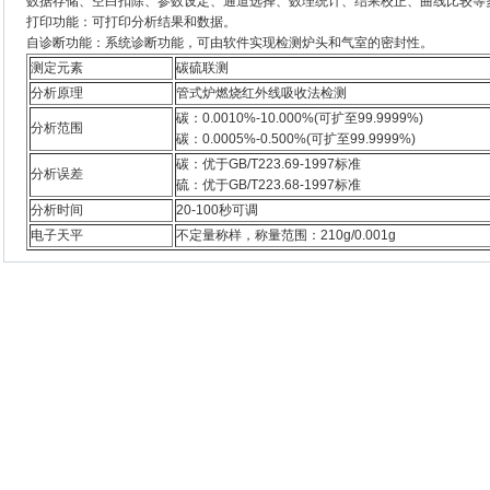
数据存储、空白扣除、参数设定、通道选择、数理统计、结果校正、曲线比较等
打印功能：可打印分析结果和数据。
自诊断功能：系统诊断功能，可由软件实现检测炉头和气室的密封性。
测定元素
碳硫联测
分析原理
管式炉燃烧红外线吸收法检测
碳：0.0010%-10.000%(可扩至99.9999%)
分析范围
碳：0.0005%-0.500%(可扩至99.9999%)
碳：优于GB/T223.69-1997标准
分析误差
硫：优于GB/T223.68-1997标准
分析时间
20-100秒可调
电子天平
不定量称样，称量范围：210g/0.001g