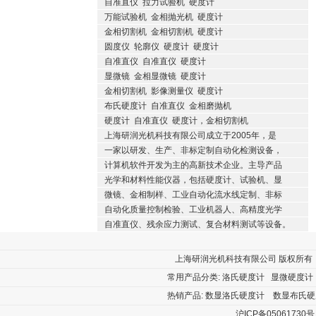
自准直仪
拉力试验机
硬度计
万能试验机
金相抛光机
硬度计
金相切割机
金相切割机
硬度计
圆度仪
轮廓仪
硬度计
硬度计
自准直仪
自准直仪
硬度计
显微镜
金相显微镜
硬度计
金相切割机
影像测量仪
硬度计
布氏硬度计
自准直仪
金相磨抛机
硬度计
自准直仪
硬度计，金相切割机
上海研润光机科技有限公司成立于2005年，是
一家以研发、生产、非标定制自动化检测设备，
计算机软件开发为主的高新技术企业。主导产品
光学和材料性能仪器，包括硬度计、试验机、显
微镜、金相制样、工业自动化流水线定制、非标
自动化质量控制检验、工业机器人、高精度光学
自准直仪、残余应力测试、复合材料测试等设备。
上海研润光机科技有限公司
版权所有 厂
常用产品分类:
洛氏硬度计
显微硬度计
热销产品:
数显洛氏硬度计
数显布氏硬
沪ICP备05061730号