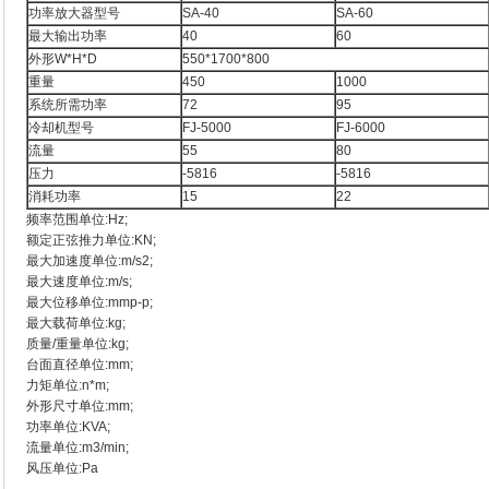
功率放大器型号
SA-40
SA-60
最大输出功率
40
60
外形W*H*D
550*1700*800
重量
450
1000
系统所需功率
72
95
冷却机型号
FJ-5000
FJ-6000
流量
55
80
压力
-5816
-5816
消耗功率
15
22
频率范围单位:Hz;
额定正弦推力单位:KN;
最大加速度单位:m/s2;
最大速度单位:m/s;
最大位移单位:mmp-p;
最大载荷单位:kg;
质量/重量单位:kg;
台面直径单位:mm;
力矩单位:n*m;
外形尺寸单位:mm;
功率单位:KVA;
流量单位:m3/min;
风压单位:Pa