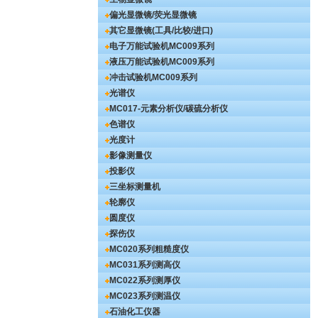
偏光显微镜/荧光显微镜
其它显微镜(工具/比较/进口)
电子万能试验机
MC009系列
液压万能试验机
MC009系列
冲击试验机
MC009系列
光谱仪
MC017-元素分析仪/碳硫分析仪
色谱仪
光度计
影像测量仪
投影仪
三坐标测量机
轮廓仪
圆度仪
探伤仪
MC020系列粗糙度仪
MC031系列测高仪
MC022系列测厚仪
MC023系列测温仪
石油化工仪器