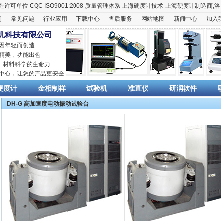
造许可单位
CQC ISO9001:2008
质量管理体系
上海硬度计
技术-上海
硬度计
制造商,
洛
们
常见问题
行业应用
下载中心
售后服务
网站地图
新闻中心
加入
机科技有限公司
 因年轻而创造
精美 , 功能出色
,
材料科学
的生命力
销中心，让您的产品更安全
硬度计
金相制样
试验机
准直仪
研润软件
DH-G 高加速度电动振动试验台