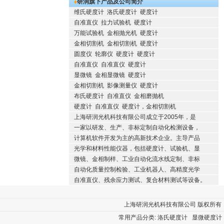
研润旗下产品及公司简介
维氏硬度计
洛氏硬度计
硬度计
自准直仪
拉力试验机
硬度计
万能试验机
金相抛光机
硬度计
金相切割机
金相切割机
硬度计
圆度仪
轮廓仪
硬度计
硬度计
自准直仪
自准直仪
硬度计
显微镜
金相显微镜
硬度计
金相切割机
影像测量仪
硬度计
布氏硬度计
自准直仪
金相磨抛机
硬度计
自准直仪
硬度计，金相切割机
上海研润光机科技有限公司成立于2005年，是
一家以研发、生产、非标定制自动化检测设备，
计算机软件开发为主的高新技术企业。主导产品
光学和材料性能仪器，包括硬度计、试验机、显
微镜、金相制样、工业自动化流水线定制、非标
自动化质量控制检验、工业机器人、高精度光学
自准直仪、残余应力测试、复合材料测试等设备。
上海研润光机科技有限公司
版权所有 厂
常用产品分类:
洛氏硬度计
显微硬度计