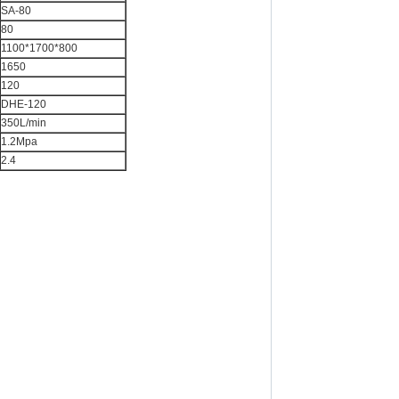
SA-80
80
1100*1700*800
1650
120
DHE-120
350L/min
1.2Mpa
2.4