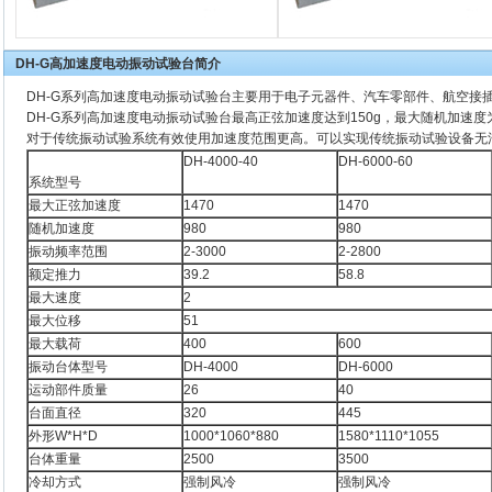
DH-G高加速度电动振动试验台简介
DH-G系列高加速度电动振动试验台主要用于电子元器件、汽车零部件、航空接
DH-G系列高加速度电动振动试验台最高正弦加速度达到150g，最大随机加速度
对于传统振动试验系统有效使用加速度范围更高。可以实现传统振动试验设备无
DH-4000-40
DH-6000-60
系统型号
最大正弦加速度
1470
1470
随机加速度
980
980
振动频率范围
2-3000
2-2800
额定推力
39.2
58.8
最大速度
2
最大位移
51
最大载荷
400
600
振动台体型号
DH-4000
DH-6000
运动部件质量
26
40
台面直径
320
445
外形W*H*D
1000*1060*880
1580*1110*1055
台体重量
2500
3500
冷却方式
强制风冷
强制风冷