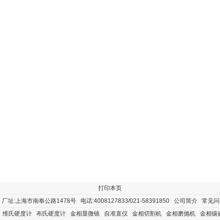
打印本页
址:上海市南奉公路1478号 电话:4008127833/021-58391850
公司简介
常见问
维氏硬度计
布氏硬度计
金相显微镜
自准直仪
金相切割机
金相磨抛机
金相镶