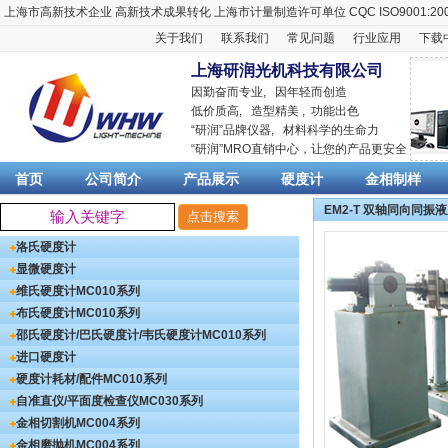
上海市高新技术企业
高新技术成果转化
上海市计量制造许可单位
CQC ISO9001:20
关于我们
联系我们
常见问题
行业应用
下载
上海研润光机科技有限公司
因勤奋而专业, 因年轻而创造
低价质高, 造型精美 , 功能出色
“
研润
”品牌仪器,
材料科学
的生命力
“
研润
”MRO直销中心，让您的产品更安全
首页
公司简介
产品展示
硬度计
金相制样
EM2-T 双轴同向同振
洛氏硬度计
显微硬度计
维氏硬度计
MC010系列
布氏硬度计
MC010系列
邵氏硬度计/巴氏硬度计/韦氏硬度计
MC010系列
进口硬度计
硬度计耗材/配件
MC010系列
自准直仪/平面度检查仪
MC030系列
金相切割机
MC004系列
金相磨抛机
MC004系列