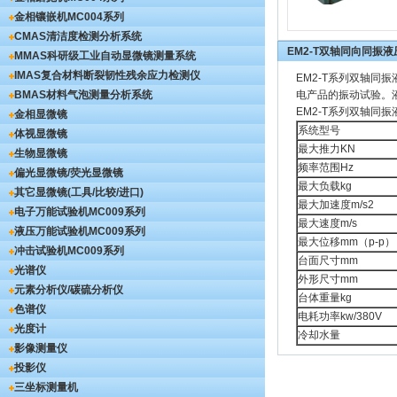
金相镶嵌机
MC004系列
CMAS清洁度检测分析系统
EM2-T双轴同向同振
MMAS科研级工业自动显微镜测量系统
IMAS复合材料断裂韧性残余应力检测仪
EM2-T系列双轴
BMAS材料气泡测量分析系统
电产品的振动试验。液
EM2-T系列双轴同
金相显微镜
系统型号
体视显微镜
最大推力KN
生物显微镜
频率范围Hz
偏光显微镜/荧光显微镜
最大负载kg
其它显微镜(工具/比较/进口)
最大加速度m/s2
电子万能试验机
MC009系列
最大速度m/s
液压万能试验机
MC009系列
最大位移mm（p-p）
冲击试验机
MC009系列
台面尺寸mm
光谱仪
外形尺寸mm
元素分析仪/碳硫分析仪
台体重量kg
色谱仪
电耗功率kw/380V
光度计
冷却水量
影像测量仪
投影仪
三坐标测量机