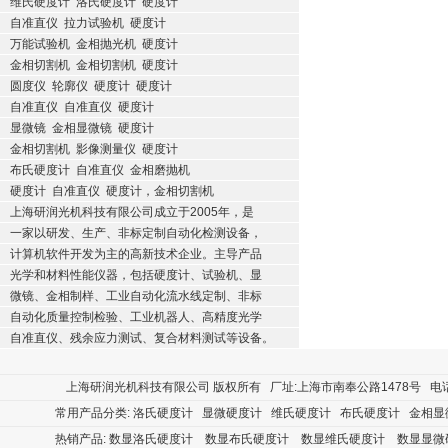
维氏硬度计
洛氏硬度计
硬度计
自准直仪
拉力试验机
硬度计
万能试验机
金相抛光机
硬度计
金相切割机
金相切割机
硬度计
圆度仪
轮廓仪
硬度计
硬度计
自准直仪
自准直仪
硬度计
显微镜
金相显微镜
硬度计
金相切割机
影像测量仪
硬度计
布氏硬度计
自准直仪
金相磨抛机
硬度计
自准直仪
硬度计，金相切割机
上海研润光机科技有限公司成立于2005年，是
一家以研发、生产、非标定制自动化检测设备，
计算机软件开发为主的高新技术企业。主导产品
光学和材料性能仪器，包括硬度计、试验机、显
微镜、金相制样、工业自动化流水线定制、非标
自动化质量控制检验、工业机器人、高精度光学
自准直仪、残余应力测试、复合材料测试等设备。
上海研润光机科技有限公司
版权所有 厂址:上海市南奉公路1478号 电话:400
常用产品分类:
洛氏硬度计
显微硬度计
维氏硬度计
布氏硬度计
金相显
热销产品:
数显洛氏硬度计
数显布氏硬度计
数显维氏硬度计
数显显微