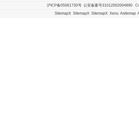
沪ICP备05061730号
公安备案号31012002004890
Cop
SitemapX
SitemapX
SitemapX
Xenu
Asitemap