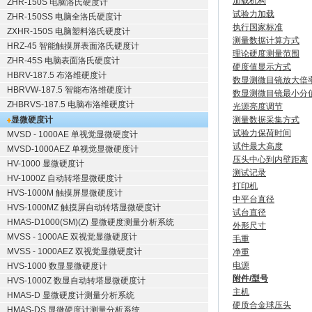
加载机构
ZHR-150S 电脑洛氏硬度计
试验力加载
ZHR-150SS 电脑全洛氏硬度计
执行国家标准
ZXHR-150S 电脑塑料洛氏硬度计
测量数据计算方式
HRZ-45 智能触摸屏表面洛氏硬度计
理论硬度测量范围
ZHR-45S 电脑表面洛氏硬度计
硬度值显示方式
HBRV-187.5 布洛维硬度计
数显测微目镜放大倍
HBRVW-187.5 智能布洛维硬度计
数显测微目镜最小分
ZHBRVS-187.5 电脑布洛维硬度计
光源亮度调节
显微硬度计
测量数据采集方式
试验力保荷时间
MVSD - 1000AE 单视觉显微硬度计
试件最大高度
MVSD-1000AEZ 单视觉显微硬度计
压头中心到内壁距离
HV-1000 显微硬度计
测试记录
HV-1000Z 自动转塔显微硬度计
打印机
HVS-1000M 触摸屏显微硬度计
中平台直径
HVS-1000MZ 触摸屏自动转塔显微硬度计
试台直径
HMAS-D1000(SM)(Z) 显微硬度测量分析系统
外形尺寸
MVSS - 1000AE 双视觉显微硬度计
毛重
MVSS - 1000AEZ 双视觉显微硬度计
净重
电源
HVS-1000 数显显微硬度计
附件/型号
HVS-1000Z 数显自动转塔显微硬度计
主机
HMAS-D 显微硬度计测量分析系统
硬质合金球压头
HMAS-DS 显微硬度计测量分析系统