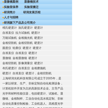
显微镜案例
显微镜技术
实验室保养
实验室搬迁
研润简介
研润发展历程
人才与招聘
研润旗下产品及公司简介
维氏硬度计
洛氏硬度计
硬度计
自准直仪
拉力试验机
硬度计
万能试验机
金相抛光机
硬度计
金相切割机
金相切割机
硬度计
圆度仪
轮廓仪
硬度计
硬度计
自准直仪
自准直仪
硬度计
显微镜
金相显微镜
硬度计
金相切割机
影像测量仪
硬度计
布氏硬度计
自准直仪
金相磨抛机
硬度计
自准直仪
硬度计，金相切割机
上海研润光机科技有限公司成立于2005年，是
一家以研发、生产、非标定制自动化检测设备，
计算机软件开发为主的高新技术企业。主导产品
光学和材料性能仪器，包括硬度计、试验机、显
微镜、金相制样、工业自动化流水线定制、非标
自动化质量控制检验、工业机器人、高精度光学