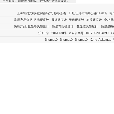
自准直仪、残余应力测试、复合材料测试等设备。
上海研润光机科技有限公司
版权所有 厂址:上海市南奉公路1478号 电话:400
常用产品分类:
洛氏硬度计
显微硬度计
维氏硬度计
布氏硬度计
金相显
热销产品:
数显洛氏硬度计
数显布氏硬度计
数显维氏硬度计
数显显微
沪ICP备05061730号
公安备案号31012002004890
Cop
SitemapX
SitemapX
SitemapX
Xenu
Asitemap