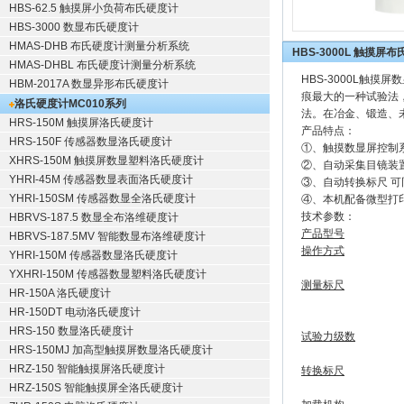
HBS-62.5 触摸屏小负荷布氏硬度计
HBS-3000 数显布氏硬度计
HMAS-DHB 布氏硬度计测量分析系统
HBS-3000L 触摸屏
HMAS-DHBL 布氏硬度计测量分析系统
HBS-3000
L触摸屏
数
HBM-2017A 数显异形布氏硬度计
痕最大的一种试验法
洛氏硬度计MC010系列
法。在冶金、锻造、
HRS-150M 触摸屏洛氏硬度计
产品特点：
HRS-150F 传感器数显洛氏硬度计
①、触摸数显屏控制
XHRS-150M 触摸屏数显塑料洛氏硬度计
②、自动采集目镜装
YHRI-45M 传感器数显表面洛氏硬度计
③、自动转换标尺 
YHRI-150SM 传感器数显全洛氏硬度计
④、本机配备微型打
技术参数：
HBRVS-187.5 数显全布洛维硬度计
产品型号
HBRVS-187.5MV 智能数显布洛维硬度计
操作方式
YHRI-150M 传感器数显洛氏硬度计
YXHRI-150M 传感器数显塑料洛氏硬度计
测量标尺
HR-150A 洛氏硬度计
HR-150DT 电动洛氏硬度计
HRS-150 数显洛氏硬度计
试验力级数
HRS-150MJ 加高型触摸屏数显洛氏硬度计
HRZ-150 智能触摸屏洛氏硬度计
转换标尺
HRZ-150S 智能触摸屏全洛氏硬度计