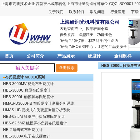
上海市高新技术企业
高新技术成果转化
上海市计量制造许可单位
CQC ISO9001:20
关于我们
联系我们
常见问题
行业应用
下载
上海研润光机科技有限公司
因勤奋而专业, 因年轻而创造
低价质高, 造型精美 , 功能出色
“
研润
”品牌仪器,
材料科学
的生命力
“
研润
”MRO直销中心，让您的产品更安全
首页
公司简介
产品展示
硬度计
金相制样
HBS-3000L 触摸屏
布氏硬度计 MC010系列
HBS-3000MV 视觉布氏硬度计
HBE-3000C 数显布氏硬度计
HBS-3000L 触摸屏布氏硬度计
HMAS-D3000HB 布氏硬度计测量分析系统
HMAS-HB 便携式布氏硬度测量分析系统
HBS-62.5M 触摸屏小负荷布氏硬度计
HBS-62.5MZ 触摸屏小负荷布氏硬度计
HB-2 锤击式布氏硬度计
HBE-3000A 电子布氏硬度计