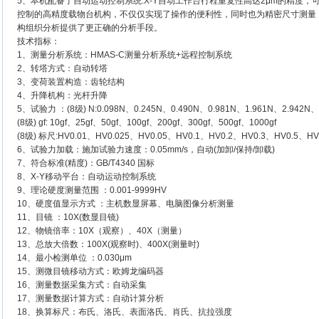
5、本机配备了自动运动控制系统:X-Y自动工作台行程重复性高达2μm的精度
控制的高精度载物台机构，不仅仅实现了操作的便利性，同时也为精密尺寸测量
构组织分析提供了更正确的分析手段。
技术指标：
1、测量分析系统：HMAS-C测量分析系统+远程控制系统
2、转塔方式：自动转塔
3、变荷装置构造：齿轮结构
4、升降机构：光杆升降
5、试验力 ：(8级) N:0.098N、0.245N、0.490N、0.981N、1.961N、2.942N、
(8级) gf: 10gf、25gf、50gf、100gf、200gf、300gf、500gf、1000gf
(8级) 标尺:HV0.01、HV0.025、HV0.05、HV0.1、HV0.2、HV0.3、HV0.5、HV
6、试验力加载：施加试验力速度：0.05mm/s，自动(加卸/保持/卸载)
7、符合标准(精度)：GB/T4340 国标
8、X-Y移动平台：自动运动控制系统
9、理论硬度测量范围 ：0.001-9999HV
10、硬度值显示方式 ：主机数显屏幕、电脑图像分析测量
11、目镜 ：10X(数显目镜)
12、物镜倍率：10X（观察）、40X（测量）
13、总放大倍数：100X(观察时)、400X(测量时)
14、最小检测单位 ：0.030μm
15、测微目镜移动方式：欧姆龙编码器
16、测量数据采集方式：自动采集
17、测量数据计算方式：自动计算分析
18、换算标尺：布氏、洛氏、表面洛氏、肖氏、抗拉强度