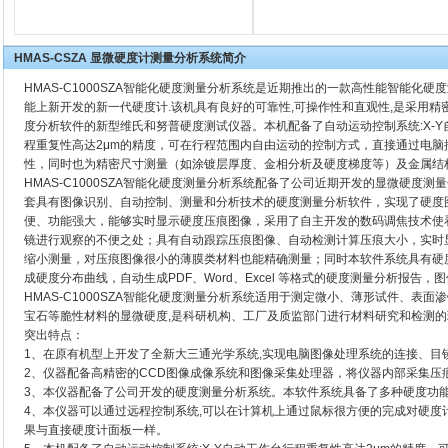
HMAS-CSZA 显微硬度计测量分析系统简介
HMAS-C1000SZA智能化硬度测量分析系统是近期推出的一款高性能智能化
能上新开发的新一代硬度计.该机具有良好的可靠性,可操作性和直观性,是采用
度分析软件的新型维氏和努普硬度测试仪器。本机配备了自动运动控制系统:X-
程重复性高达2μm的精度，可在行程范围内自由运动的控制方式，直接通过电
性，同时也为精密尺寸测量（如涂镀层厚度、金相分析及硬度梯度等）及金属结
HMAS-C1000SZA智能化硬度测量分析系统配备了公司近期开发的显微硬度
套具有图像识别、自动控制、测量和分析技术的硬度测量分析软件，实现了硬度
便、功能强大，能够实时显示硬度压痕图像，采用了自主开发的数码调焦技术使
镜进行观察的不便之处；具有自动跟踪压痕图像、自动检测计算压痕大小，实时
缩小测量，对压痕图像很小的薄膜类材料也能精确测量；同时本软件系统具有硬度
成硬度分布曲线，自动生成PDF、Word、Excel 等格式的硬度测量分析报告
HMAS-C1000SZA智能化硬度测量分析系统适用于测定微小、薄形试件、表
宝石等脆性材料的显微硬度,是科研机构、工厂及质监部门进行材料研究和检测
突出特点：
1、在原有机型上开发了全新大三通光学系统,实现电脑图像处理系统的连接、目
2、仪器配备高精密的CCD图像成像系统和图像采集处理器，将仪器内部采集压
3、本仪器配备了公司开发的硬度测量分析系统。本软件系统具备了多种硬度功
4、本仪器可以通过远程控制系统,可以在计算机上通过鼠标很方便的完成对硬度
果与直接硬度计面板一样。