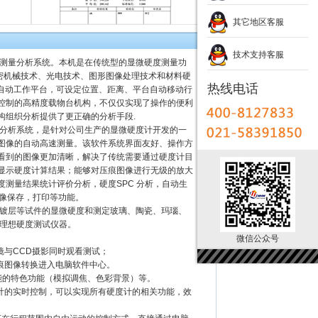
其它地区客服
技术支持客服
硬度测量分析系统。本机是在传统型的显微硬度测量功
精密机械技术、光电技术、图形图像处理技术和材料硬
热线电话
Y自动工作平台，可设定位置、距离、平台自动移动行
脑控制的高精度载物台机构，不仅仅实现了操作的便利
构组织分析提供了更正确的分析手段.
测量分析系统，是针对公司生产的显微硬度计开发的一
图像的自动高速测量。该软件系统界面友好、操作方
看到的图像更加清晰，解决了传统需要通过硬度计目
显示硬度计算结果；能够对压痕图像进行无级的放大
测量结果统计评价分析，硬度SPC 分析，自动生
，图像保存，打印等功能。
面渗镀层等试件的显微硬度和测定玻璃、陶瓷、玛瑙、
的理想硬度测试仪器。
微信公众号
镜与CCD摄影同时观看测试；
痕图像转换进入电脑软件中心。
能的特色功能（模拟调焦、色彩背景）等。
计的实时控制，可以实现所有硬度计的相关功能，效