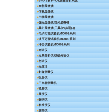
BMAS材料气泡测量分析系统
金相显微镜
体视显微镜
生物显微镜
偏光显微镜/荧光显微镜
其它显微镜(工具/比较/进口)
电子万能试验机
MC009系列
液压万能试验机
MC009系列
冲击试验机
MC009系列
光谱仪
元素分析仪/碳硫分析仪
色谱仪
光度计
影像测量仪
投影仪
三坐标测量机
轮廓仪
圆度仪
探伤仪
粗糙度仪
测高仪