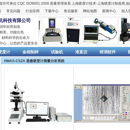
造许可单位
CQC ISO9001:2008
质量管理体系
上海硬度计
技术-上海
硬度计
制造商,
洛
们
常见问题
行业应用
下载中心
售后服务
网站地图
新闻中心
加入
机科技有限公司
 因年轻而创造
精美 , 功能出色
,
材料科学
的生命力
销中心，让您的产品更安全
硬度计
金相制样
试验机
准直仪
研润软件
HMAS-CSZA 显微硬度计测量分析系统