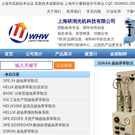
上海市高新技术企业
高新技术成果转化
上海市计量制造许可单位
CQC ISO9001:20
关于我们
联系我们
常见问题
行业应用
下载
上海研润光机科技有限公司
因勤奋而专业, 因年轻而创造
低价质高, 造型精美 , 功能出色
“
研润
”品牌仪器,
材料科学
的生命力
“
研润
”MRO直销中心，让您的产品更安全
首页
公司简介
产品展示
硬度计
金相制样
ZORAN 超临界萃取仪
食品仪器
SFE-24 超临界萃取仪
HELIX 超临界萃取仪/反应仪
BASIC 分析型超临界萃取仪
ASI 工业生产型超临界萃取仪
HELIX1000 超高压超临界萃取仪
HELLIX 超临界微粒制备系统
SPE-EDSFE 天然产物超临界萃取仪
SPE-EDSFEDATA 数据处理超临界萃取仪
ZORAN 超临界萃取仪