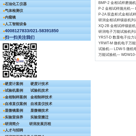
BMP-2 金相试样磨抛机
石油化工仪器
P-2 金相试样抛光机
---
气体检测仪
P-2A 双盘柜式金相试
内窥镜
研润金相试样镶嵌机
列
人工智能设备
XQ-2B
金相试样镶嵌机
4008127833/021-58391850
研润电子万能试验机
列
扫一扫关注我们
YRST-D 数显电子拉
YRWT-M 微机电子万
试验机
---
LDW-5 微
万能试验机
---
WDW10
硬度计案例
硬度计技术
试验机案例
试验机技术
金相制样案例
金相制样技术
自准直仪案例
自准直仪技术
显微镜案例
显微镜技术
实验室保养
实验室搬迁
研润简介
研润发展历程
人才与招聘