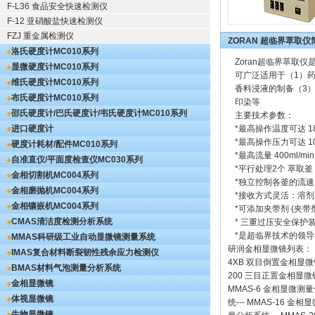
F-L36 食品安全快速检测仪
F-12 亚硝酸盐快速检测仪
FZJ 重金属检测仪
ZORAN 超临界萃取仪
洛氏硬度计
MC010系列
Zoran超临界萃
显微硬度计
MC010系列
可广泛适用于（1）
维氏硬度计
MC010系列
香料浸液的制备（3
布氏硬度计
MC010系列
印染等
邵氏硬度计/巴氏硬度计/韦氏硬度计
MC010系列
主要技术参数：
进口硬度计
*最高操作温度可达 1
*最高操作压力可达 10,00
硬度计耗材/配件
MC010系列
*最高流量 400ml/m
自准直仪/平面度检查仪
MC030系列
*平行处理2个 萃取釜（
金相切割机
MC004系列
*独立控制各釜的流速
金相磨抛机
MC004系列
*接收方式灵活：溶
金相镶嵌机
MC004系列
*可添加夹带剂 (夹带剂
CMAS清洁度检测分析系统
* 三重过压安全保护
*是超临界技术的领导
MMAS科研级工业自动显微镜测量系统
研润金相显微镜
列表：
IMAS复合材料断裂韧性残余应力检测仪
4XB
双目倒置金相显微
BMAS材料气泡测量分析系统
200
三目正置金相显微
金相显微镜
MMAS-6
金相显微测量
体视显微镜
统
---
MMAS-16
金相显
生物显微镜