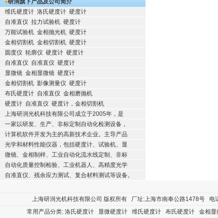
研润旗下产品及公司简介
维氏硬度计
洛氏硬度计
硬度计
自准直仪
拉力试验机
硬度计
万能试验机
金相抛光机
硬度计
金相切割机
金相切割机
硬度计
圆度仪
轮廓仪
硬度计
硬度计
自准直仪
自准直仪
硬度计
显微镜
金相显微镜
硬度计
金相切割机
影像测量仪
硬度计
布氏硬度计
自准直仪
金相磨抛机
硬度计
自准直仪
硬度计，金相切割机
上海研润光机科技有限公司成立于2005年，是
一家以研发、生产、非标定制自动化检测设备，
计算机软件开发为主的高新技术企业。主导产品
光学和材料性能仪器，包括硬度计、试验机、显
微镜、金相制样、工业自动化流水线定制、非标
自动化质量控制检验、工业机器人、高精度光学
自准直仪、残余应力测试、复合材料测试等设备。
上海研润光机科技有限公司
版权所有 厂址:上海市南奉公路1478号 电话:400
常用产品分类:
洛氏硬度计
显微硬度计
维氏硬度计
布氏硬度计
金相显