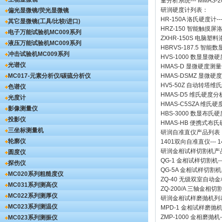
量分析系统
---
MMAS-2
研润硬度计
列表：
偏光显微镜/荧光显微镜
HR-150A 洛氏硬度计
--
其它显微镜(工具/比较/进口)
HRZ-150 智能触摸
电子万能试验机
MC009系列
ZXHR-150S 电脑塑
液压万能试验机
MC009系列
HBRVS-187.5 智
冲击试验机
MC009系列
HVS-1000 数显显微
光谱仪
HMAS-D 显微硬度测
MC017-元素分析仪/碳硫分析仪
HMAS-DSMZ 显微
HV5-50Z 自动转塔维
色谱仪
HMAS-D5 维氏硬度
光度计
HMAS-C5SZA 维
影像测量仪
HBS-3000 数显布氏
投影仪
HMAS-HB 便携式布
三坐标测量机
研润自准直仪
产品列表
轮廓仪
1401双向自准直仪
---
1
研润金相试样切割机
产
圆度仪
QG-1
金相试样切割机
-
探伤仪
QG-5A
金相试样切割机
MC020系列粗糙度仪
ZQ-40
无级双室自动金
MC031系列测高仪
ZQ-200/A
三轴金相切
MC022系列测厚仪
研润金相试样磨抛机
列
MC023系列测温仪
MPD-1
金相试样磨抛
ZMP-1000
金相磨抛机
MC023系列测振仪