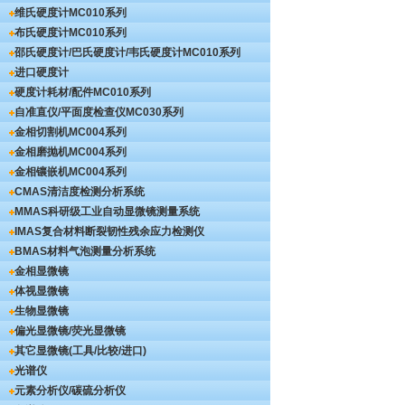
维氏硬度计
MC010系列
布氏硬度计
MC010系列
邵氏硬度计/巴氏硬度计/韦氏硬度计
MC010系列
进口硬度计
硬度计耗材/配件
MC010系列
自准直仪/平面度检查仪
MC030系列
金相切割机
MC004系列
金相磨抛机
MC004系列
金相镶嵌机
MC004系列
CMAS清洁度检测分析系统
MMAS科研级工业自动显微镜测量系统
IMAS复合材料断裂韧性残余应力检测仪
BMAS材料气泡测量分析系统
金相显微镜
体视显微镜
生物显微镜
偏光显微镜/荧光显微镜
其它显微镜(工具/比较/进口)
光谱仪
元素分析仪/碳硫分析仪