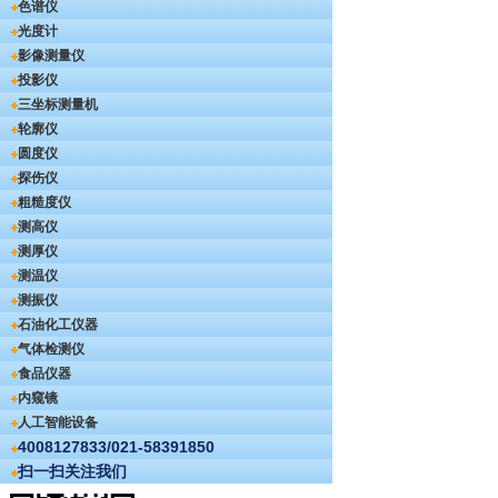
色谱仪
光度计
影像测量仪
投影仪
三坐标测量机
轮廓仪
圆度仪
探伤仪
粗糙度仪
测高仪
测厚仪
测温仪
测振仪
石油化工仪器
气体检测仪
食品仪器
内窥镜
人工智能设备
4008127833/021-58391850
扫一扫关注我们