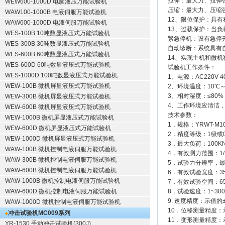
拉伸：最大力、拉伸
WEW600-1000D 电脑液压万能试验机
压缩：最大力、压缩
WAW100-1000B 电液伺服万能试验机
12、限位保护：具
WAW600-1000D 电液伺服万能试验机
13、过载保护：当负
WES-100B 10吨数显液压式万能试验机
紧急停机：设有急停
WES-300B 30吨数显液压式万能试验机
自动诊断：系统具有
WES-600B 60吨数显液压式万能试验机
14、实现主机和微机
WES-600D 60吨数显液压式万能试验机
试验机工作条件：
WES-1000D 100吨数显液压式万能试验机
1、电源：AC220V 4
WEW-100B 微机屏显液压式万能试验机
2、环境温度：10℃～
3、相对湿度：≤80%
WEW-300B 微机屏显液压式万能试验机
4、工作环境应清洁
WEW-600B 微机屏显液压式万能试验机
技术参数：
WEW-1000B 微机屏显液压式万能试验机
1．规格：YRWT-M1
WEW-600D 微机屏显液压式万能试验机
2．精度等级：1级或0
WEW-1000D 微机屏显液压式万能试验机
3．最大负荷：100K
WAW-100B 微机控制电液伺服万能试验机
4．有效测力范围：1/10
WAW-300B 微机控制电液伺服万能试验机
5．试验力分辨率，
WAW-600B 微机控制电液伺服万能试验机
6．有效试验宽度：35
WAW-1000B 微机控制电液伺服万能试验机
7．有效试验空间：65
WAW-600D 微机控制电液伺服万能试验机
8．试验速度：1~300m
9. 速度精度：示值的
WAW-1000D 微机控制电液伺服万能试验机
10．位移测量精度：
冲击试验机
MC009系列
11．变形测量精度：
YR-1530 手动冲击试验机(300J)