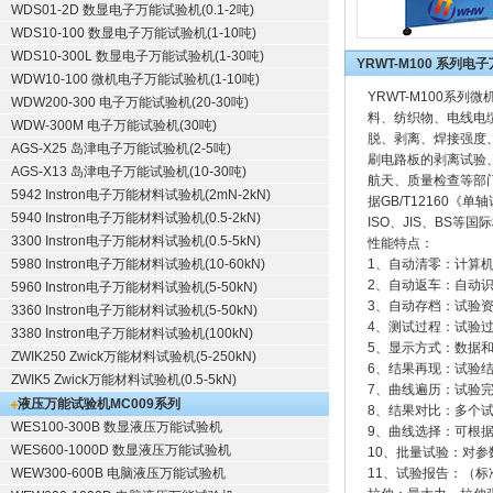
WDS01-2D 数显电子万能试验机(0.1-2吨)
WDS10-100 数显电子万能试验机(1-10吨)
WDS10-300L 数显电子万能试验机(1-30吨)
YRWT-M100 系列
WDW10-100 微机电子万能试验机(1-10吨)
YRWT-M100系
WDW200-300 电子万能试验机(20-30吨)
料、纺织物、电线电
WDW-300M 电子万能试验机(30吨)
脱、剥离、焊接强度
AGS-X25 岛津电子万能试验机(2-5吨)
刷电路板的剥离试验
AGS-X13 岛津电子万能试验机(10-30吨)
航天、质量检查等部门的
5942 Instron电子万能材料试验机(2mN-2kN)
据GB/T12160《
5940 Instron电子万能材料试验机(0.5-2kN)
ISO、JIS、BS等国
3300 Instron电子万能材料试验机(0.5-5kN)
性能特点：
5980 Instron电子万能材料试验机(10-60kN)
1、自动清零：计算
2、自动返车：自动
5960 Instron电子万能材料试验机(5-50kN)
3、自动存档：试验
3360 Instron电子万能材料试验机(5-50kN)
4、测试过程：试验
3380 Instron电子万能材料试验机(100kN)
5、显示方式：数据
ZWIK250 Zwick万能材料试验机(5-250kN)
6、结果再现：试验
ZWIK5 Zwick万能材料试验机(0.5-5kN)
7、曲线遍历：试验
液压万能试验机
MC009系列
8、结果对比：多个
WES100-300B 数显液压万能试验机
9、曲线选择：可根
WES600-1000D 数显液压万能试验机
10、批量试验：对
WEW300-600B 电脑液压万能试验机
11、试验报告：（标