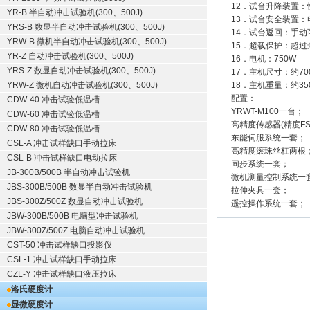
12．试台升降装置：
YR-B 半自动冲击试验机(300、500J)
13．试台安全装置：
YRS-B 数显半自动冲击试验机(300、500J)
14．试台返回：手
YRW-B 微机半自动冲击试验机(300、500J)
15．超载保护：超过
YR-Z 自动冲击试验机(300、500J)
16．电机：750W
YRS-Z 数显自动冲击试验机(300、500J)
17．主机尺寸：约700
YRW-Z 微机自动冲击试验机(300、500J)
18．主机重量：约350
配置：
CDW-40 冲击试验低温槽
YRWT-M100一台；
CDW-60 冲击试验低温槽
高精度传感器(精度FS0
CDW-80 冲击试验低温槽
东能伺服系统一套；
CSL-A 冲击试样缺口手动拉床
高精度滚珠丝杠两根
CSL-B 冲击试样缺口电动拉床
同步系统一套；
JB-300B/500B 半自动冲击试验机
微机测量控制系统一
JBS-300B/500B 数显半自动冲击试验机
拉伸夹具一套；
JBS-300Z/500Z 数显自动冲击试验机
遥控操作系统一套；
JBW-300B/500B 电脑型冲击试验机
JBW-300Z/500Z 电脑自动冲击试验机
CST-50 冲击试样缺口投影仪
CSL-1 冲击试样缺口手动拉床
CZL-Y 冲击试样缺口液压拉床
洛氏硬度计
显微硬度计