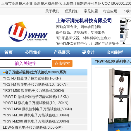
上海市高新技术企业
高新技术成果转化
上海市计量制造许可单位
CQC ISO9001:20
关于我们
联系我们
常见问题
行业应用
下载
上海研润光机科技有限公司
因勤奋而专业, 因年轻而创造
低价质高, 造型精美 , 功能出色
“
研润
”品牌仪器,
材料科学
的生命力
“
研润
”MRO直销中心，让您的产品更安全
首页
公司简介
产品展示
硬度计
金相制样
YRWT-M100 系列电
电子万能试验机/拉力试验机
MC009系列
YRST-D 数显电子拉力试验机(1-5KN)
YRST-M 数显电子拉力试验机(10、20KN)
YRST-M50 数显电子拉力试验机(50KN)
YRWT-D 微机控制电子万能试验机(1-5KN)
YRWT-M 微机电子万能试验机(10、20KN)
YRWT-M50 微机控制电子万能试验机(50KN)
YRWT-M100 微机电子万能试验机(100KN)
YRWT-M200 微机电子万能试验机(200KN)
LDW-5 微机电子拉力试验机(0.05-5吨)