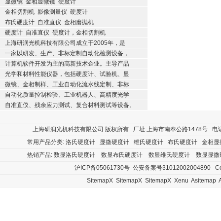
显微镜
金相显微镜
硬度计
金相切割机
影像测量仪
硬度计
布氏硬度计
自准直仪
金相磨抛机
硬度计
自准直仪
硬度计，金相切割机
上海研润光机科技有限公司成立于2005年，是
一家以研发、生产、非标定制自动化检测设备，
计算机软件开发为主的高新技术企业。主导产品
光学和材料性能仪器，包括硬度计、试验机、显
微镜、金相制样、工业自动化流水线定制、非标
自动化质量控制检验、工业机器人、高精度光学
自准直仪、残余应力测试、复合材料测试等设备。
上海研润光机科技有限公司
版权所有 厂址:上海市南奉公路1478号 电话:400
常用产品分类:
洛氏硬度计
显微硬度计
维氏硬度计
布氏硬度计
金相显
热销产品:
数显洛氏硬度计
数显布氏硬度计
数显维氏硬度计
数显显微
沪ICP备05061730号
公安备案号31012002004890
Cop
SitemapX
SitemapX
SitemapX
Xenu
Asitemap