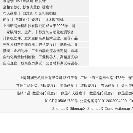
显微镜
金相显微镜
硬度计
金相切割机
影像测量仪
硬度计
布氏硬度计
自准直仪
金相磨抛机
硬度计
自准直仪
硬度计，金相切割机
上海研润光机科技有限公司成立于2005年，是
一家以研发、生产、非标定制自动化检测设备，
计算机软件开发为主的高新技术企业。主导产品
光学和材料性能仪器，包括硬度计、试验机、显
微镜、金相制样、工业自动化流水线定制、非标
自动化质量控制检验、工业机器人、高精度光学
自准直仪、残余应力测试、复合材料测试等设备。
上海研润光机科技有限公司
版权所有 厂址:上海市南奉公路1478号 电话:400
常用产品分类:
洛氏硬度计
显微硬度计
维氏硬度计
布氏硬度计
金相显
热销产品:
数显洛氏硬度计
数显布氏硬度计
数显维氏硬度计
数显显微
沪ICP备05061730号
公安备案号31012002004890
Cop
SitemapX
SitemapX
SitemapX
Xenu
Asitemap