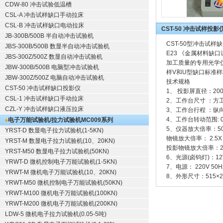
CDW-80 冲击试验低温槽
CSL-A 冲击试样缺口手动拉床
CSL-B 冲击试样缺口电动拉床
CST-50 冲击试样投影
JB-300B/500B 半自动冲击试验机
CST-50型
冲击试样缺
JBS-300B/500B 数显半自动冲击试验机
E23 《
金属材料缺口
JBS-300Z/500Z 数显自动冲击试验机
加工质量的专用光学
JBW-300B/500B 电脑型冲击试验机
样V和U型缺口标准
JBW-300Z/500Z 电脑自动冲击试验机
技术规格
CST-50 冲击试样缺口投影仪
1、 投影屏直径：20
CSL-1 冲击试样缺口手动拉床
2、工作台尺寸 ：方
CZL-Y 冲击试样缺口液压拉床
3、工作台行程 ：纵向
4、工作台转动范围: 0
电子万能试验机/拉力试验机
MC009系列
5、仪器放大倍率：5
YRST-D 数显电子拉力试验机(1-5KN)
物镜放大倍率： 2.5X
YRST-M 数显电子拉力试验机(10、20KN)
投影物镜放大倍率：2
YRST-M50 数显电子拉力试验机(50KN)
6、光源(卤钨灯)：12V
YRWT-D 微机控制电子万能试验机(1-5KN)
7、电源： 220V 50H
YRWT-M 微机电子万能试验机(10、20KN)
8、外形尺寸：515×2
YRWT-M50 微机控制电子万能试验机(50KN)
YRWT-M100 微机电子万能试验机(100KN)
YRWT-M200 微机电子万能试验机(200KN)
LDW-5 微机电子拉力试验机(0.05-5吨)