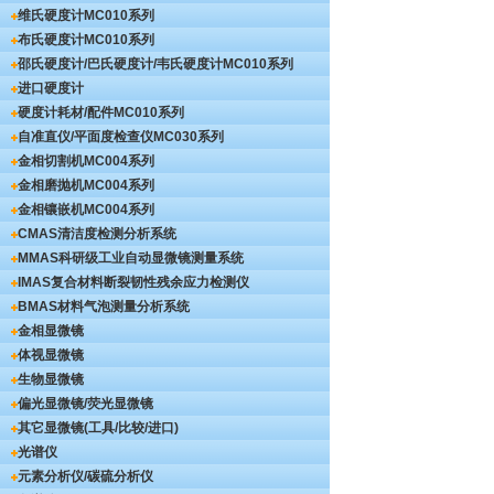
维氏硬度计
MC010系列
布氏硬度计
MC010系列
邵氏硬度计/巴氏硬度计/韦氏硬度计
MC010系列
进口硬度计
硬度计耗材/配件
MC010系列
自准直仪/平面度检查仪
MC030系列
金相切割机
MC004系列
金相磨抛机
MC004系列
金相镶嵌机
MC004系列
CMAS清洁度检测分析系统
MMAS科研级工业自动显微镜测量系统
IMAS复合材料断裂韧性残余应力检测仪
BMAS材料气泡测量分析系统
金相显微镜
体视显微镜
生物显微镜
偏光显微镜/荧光显微镜
其它显微镜(工具/比较/进口)
光谱仪
元素分析仪/碳硫分析仪