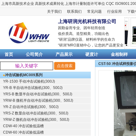
上海市高新技术企业
高新技术成果转化
上海市计量制造许可单位
CQC ISO9001:20
关于我们
联系我们
常见问题
行业应用
下载
上海研润光机科技有限公司
因勤奋而专业, 因年轻而创造
低价质高, 造型精美 , 功能出色
“
研润
”品牌仪器,
材料科学
的生命力
“
研润
”MRO直销中心，让您的产品更安全
首页
公司简介
产品展示
硬度计
金相制样
CST-50 冲击试样投影
冲击试验机
MC009系列
YR-1530 手动冲击试验机(300J)
YR-B 半自动冲击试验机(300、500J)
YRS-B 数显半自动冲击试验机(300、500J)
YRW-B 微机半自动冲击试验机(300、500J)
YR-Z 自动冲击试验机(300、500J)
YRS-Z 数显自动冲击试验机(300、500J)
YRW-Z 微机自动冲击试验机(300、500J)
CDW-40 冲击试验低温槽
CDW-60 冲击试验低温槽