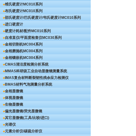
维氏硬度计
MC010系列
布氏硬度计
MC010系列
邵氏硬度计/巴氏硬度计/韦氏硬度计
MC010系列
进口硬度计
硬度计耗材/配件
MC010系列
自准直仪/平面度检查仪
MC030系列
金相切割机
MC004系列
金相磨抛机
MC004系列
金相镶嵌机
MC004系列
CMAS清洁度检测分析系统
MMAS科研级工业自动显微镜测量系统
IMAS复合材料断裂韧性残余应力检测仪
BMAS材料气泡测量分析系统
金相显微镜
体视显微镜
生物显微镜
偏光显微镜/荧光显微镜
其它显微镜(工具/比较/进口)
光谱仪
元素分析仪/碳硫分析仪