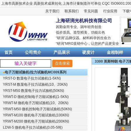
上海市高新技术企业
高新技术成果转化
上海市计量制造许可单位
CQC ISO9001:20
关于我们
联系我们
常见问题
行业应用
下载
上海研润光机科技有限公司
因勤奋而专业, 因年轻而创造
低价质高, 造型精美 , 功能出色
“
研润
”品牌仪器,
材料科学
的生命力
“
研润
”MRO直销中心，让您的产品更安全
首页
公司简介
产品展示
硬度计
金相制样
3300 英斯特朗 电子
电子万能试验机/拉力试验机
MC009系列
YRST-D 数显电子拉力试验机(1-5KN)
YRST-M 数显电子拉力试验机(10、20KN)
YRST-M50 数显电子拉力试验机(50KN)
YRWT-D 微机控制电子万能试验机(1-5KN)
YRWT-M 微机电子万能试验机(10、20KN)
YRWT-M50 微机控制电子万能试验机(50KN)
YRWT-M100 微机电子万能试验机(100KN)
YRWT-M200 微机电子万能试验机(200KN)
LDW-5 微机电子拉力试验机(0.05-5吨)