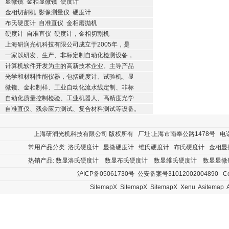
显微镜
金相显微镜
硬度计
金相切割机
影像测量仪
硬度计
布氏硬度计
自准直仪
金相磨抛机
硬度计
自准直仪
硬度计，金相切割机
上海研润光机科技有限公司成立于2005年，是
一家以研发、生产、非标定制自动化检测设备，
计算机软件开发为主的高新技术企业。主导产品
光学和材料性能仪器，包括硬度计、试验机、显
微镜、金相制样、工业自动化流水线定制、非标
自动化质量控制检验、工业机器人、高精度光学
自准直仪、残余应力测试、复合材料测试等设备。
上海研润光机科技有限公司
版权所有 厂址:上海市南奉公路1478号 电话:400
常用产品分类:
洛氏硬度计
显微硬度计
维氏硬度计
布氏硬度计
金相显
热销产品:
数显洛氏硬度计
数显布氏硬度计
数显维氏硬度计
数显显微
沪ICP备05061730号
公安备案号31012002004890
Cop
SitemapX
SitemapX
SitemapX
Xenu
Asitemap