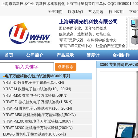
上海市高新技术企业
高新技术成果转化
上海市计量制造许可单位
CQC ISO9001:20
关于我们
联系我们
常见问题
行业应用
下载
上海研润光机科技有限公司
因勤奋而专业, 因年轻而创造
低价质高, 造型精美 , 功能出色
“
研润
”品牌仪器,
材料科学
的生命力
“
研润
”MRO直销中心，让您的产品更安全
首页
公司简介
产品展示
硬度计
金相制样
3360 英斯特朗 电子
电子万能试验机/拉力试验机
MC009系列
YRST-D 数显电子拉力试验机(1-5KN)
YRST-M 数显电子拉力试验机(10、20KN)
YRST-M50 数显电子拉力试验机(50KN)
YRWT-D 微机控制电子万能试验机(1-5KN)
YRWT-M 微机电子万能试验机(10、20KN)
YRWT-M50 微机控制电子万能试验机(50KN)
YRWT-M100 微机电子万能试验机(100KN)
YRWT-M200 微机电子万能试验机(200KN)
LDW-5 微机电子拉力试验机(0.05-5吨)