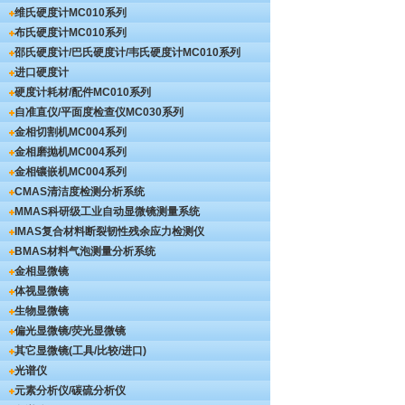
维氏硬度计
MC010系列
布氏硬度计
MC010系列
邵氏硬度计/巴氏硬度计/韦氏硬度计
MC010系列
进口硬度计
硬度计耗材/配件
MC010系列
自准直仪/平面度检查仪
MC030系列
金相切割机
MC004系列
金相磨抛机
MC004系列
金相镶嵌机
MC004系列
CMAS清洁度检测分析系统
MMAS科研级工业自动显微镜测量系统
IMAS复合材料断裂韧性残余应力检测仪
BMAS材料气泡测量分析系统
金相显微镜
体视显微镜
生物显微镜
偏光显微镜/荧光显微镜
其它显微镜(工具/比较/进口)
光谱仪
元素分析仪/碳硫分析仪