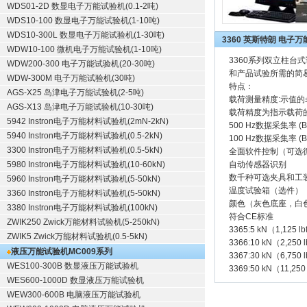
WDS01-2D 数显电子万能试验机(0.1-2吨)
WDS10-100 数显电子万能试验机(1-10吨)
WDS10-300L 数显电子万能试验机(1-30吨)
3360 英斯特朗 电子
WDW10-100 微机电子万能试验机(1-10吨)
3360系列双立柱台式试
WDW200-300 电子万能试验机(20-30吨)
和产品试验所需的简易
WDW-300M 电子万能试验机(30吨)
特点：
AGS-X25 岛津电子万能试验机(2-5吨)
载荷测量精度:示值的±
AGS-X13 岛津电子万能试验机(10-30吨)
载荷精度为指示载荷的
5942 Instron电子万能材料试验机(2mN-2kN)
500 Hz数据采集率 (Blu
5940 Instron电子万能材料试验机(0.5-2kN)
100 Hz数据采集率 (Blueh
3300 Instron电子万能材料试验机(0.5-5kN)
全面软件控制（可选
5980 Instron电子万能材料试验机(10-60kN)
自动传感器识别
数千种可选夹具和工
5960 Instron电子万能材料试验机(5-50kN)
温度试验箱（选件）
3360 Instron电子万能材料试验机(5-50kN)
颜色（灰色底座，白
3380 Instron电子万能材料试验机(100kN)
符合CE标准
ZWIK250 Zwick万能材料试验机(5-250kN)
3365:5 kN（1,125
ZWIK5 Zwick万能材料试验机(0.5-5kN)
3366:10 kN（2,25
液压万能试验机
MC009系列
3367:30 kN（6,75
WES100-300B 数显液压万能试验机
3369:50 kN（11,2
WES600-1000D 数显液压万能试验机
WEW300-600B 电脑液压万能试验机