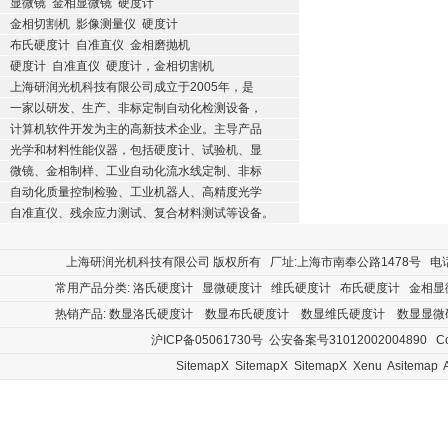
显微镜
金相显微镜
硬度计
金相切割机
影像测量仪
硬度计
布氏硬度计
自准直仪
金相磨抛机
硬度计
自准直仪
硬度计，金相切割机
上海研润光机科技有限公司成立于2005年，是
一家以研发、生产、非标定制自动化检测设备，
计算机软件开发为主的高新技术企业。主导产品
光学和材料性能仪器，包括硬度计、试验机、显
微镜、金相制样、工业自动化流水线定制、非标
自动化质量控制检验、工业机器人、高精度光学
自准直仪、残余应力测试、复合材料测试等设备。
上海研润光机科技有限公司
版权所有 厂址:上海市南奉公路1478号 电话:400
常用产品分类:
洛氏硬度计
显微硬度计
维氏硬度计
布氏硬度计
金相显
热销产品:
数显洛氏硬度计
数显布氏硬度计
数显维氏硬度计
数显显微
沪ICP备05061730号
公安备案号31012002004890
Cop
SitemapX
SitemapX
SitemapX
Xenu
Asitemap