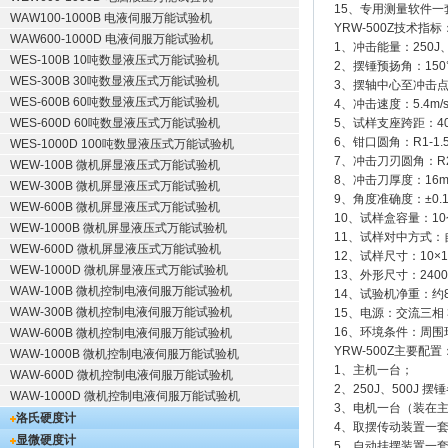
15、专用测量软件一
WAW100-1000B 电液伺服万能试验机
YRW-500Z技术指标
WAW600-1000D 电液伺服万能试验机
1、冲击能量：250J、
WES-100B 10吨数显液压式万能试验机
2、摆锤预扬角：150
WES-300B 30吨数显液压式万能试验机
3、摆轴中心至冲击点
WES-600B 60吨数显液压式万能试验机
4、冲击速度：5.4m/
WES-600D 60吨数显液压式万能试验机
5、试样支座跨距：4
6、钳口圆角：R1-1.
WES-1000D 100吨数显液压式万能试验机
7、冲击刀刃圆角：R2-
WEW-100B 微机屏显液压式万能试验机
8、冲击刀厚度：16
WEW-300B 微机屏显液压式万能试验机
9、角度准确度：±0.1
WEW-600B 微机屏显液压式万能试验机
10、试样盒容量：10
WEW-1000B 微机屏显液压式万能试验机
11、试样对中方式：
WEW-600D 微机屏显液压式万能试验机
12、试样尺寸：10×1
WEW-1000D 微机屏显液压式万能试验机
13、外形尺寸：2400 
WAW-100B 微机控制电液伺服万能试验机
14、试验机净重：约8
WAW-300B 微机控制电液伺服万能试验机
15、电源：交流三相 38
16、环境条件：周
WAW-600B 微机控制电液伺服万能试验机
YRW-500Z主要配置
WAW-1000B 微机控制电液伺服万能试验机
1、主机一台；
WAW-600D 微机控制电液伺服万能试验机
2、250J、500J 摆
WAW-1000D 微机控制电液伺服万能试验机
3、电机一台（装在
洛氏硬度计
4、取摆传动装置一
显微硬度计
5、自动挂摆装置一