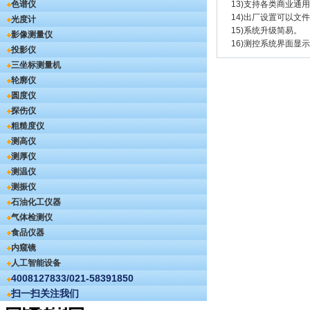
色谱仪
13)支持各类商业通
14)出厂设置可以文
光度计
15)系统升级简易。
影像测量仪
16)测控系统界面显示
投影仪
三坐标测量机
轮廓仪
圆度仪
探伤仪
粗糙度仪
测高仪
测厚仪
测温仪
测振仪
石油化工仪器
气体检测仪
食品仪器
内窥镜
人工智能设备
4008127833/021-58391850
扫一扫关注我们