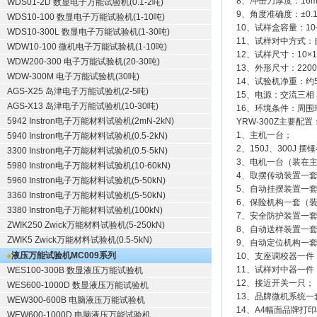
8、冲击刀厚度：16
WDS01-2D 数显电子万能试验机(0.1-2吨)
9、角度准确度：±0.1
WDS10-100 数显电子万能试验机(1-10吨)
10、试样盒容量：10
WDS10-300L 数显电子万能试验机(1-30吨)
11、试样对中方式：
WDW10-100 微机电子万能试验机(1-10吨)
12、试样尺寸：10×1
WDW200-300 电子万能试验机(20-30吨)
13、外形尺寸：2200 
WDW-300M 电子万能试验机(30吨)
14、试验机净重：约5
AGS-X25 岛津电子万能试验机(2-5吨)
15、电源：交流三相 38
AGS-X13 岛津电子万能试验机(10-30吨)
16、环境条件：周
5942 Instron电子万能材料试验机(2mN-2kN)
YRW-300Z主要配置
1、主机一台；
5940 Instron电子万能材料试验机(0.5-2kN)
2、150J、300J 摆
3300 Instron电子万能材料试验机(0.5-5kN)
3、电机一台（装在
5980 Instron电子万能材料试验机(10-60kN)
4、取摆传动装置一
5960 Instron电子万能材料试验机(5-50kN)
5、自动挂摆装置一
3360 Instron电子万能材料试验机(5-50kN)
6、保险机构一套（
3380 Instron电子万能材料试验机(100kN)
7、安全防护装置一
ZWIK250 Zwick万能材料试验机(5-250kN)
8、自动送样装置一
ZWIK5 Zwick万能材料试验机(0.5-5kN)
9、自动定位机构一
液压万能试验机
MC009系列
10、支座调校器一件
11、试样对中器一件
WES100-300B 数显液压万能试验机
12、接近开关一只；
WES600-1000D 数显液压万能试验机
13、品牌微机系统一
WEW300-600B 电脑液压万能试验机
14、A4幅面品牌打
WEW600-1000D 电脑液压万能试验机