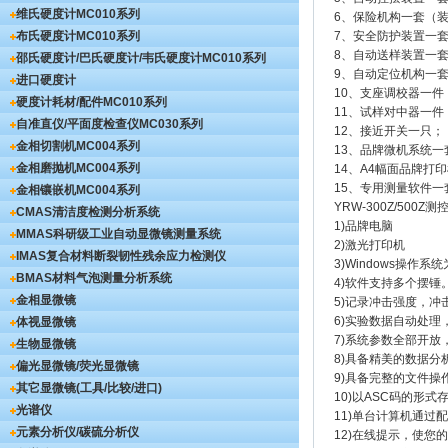
维氏硬度计
MC010系列
6、保险机构一套（
布氏硬度计
MC010系列
7、安全防护装置一
8、自动送样装置一
邵氏硬度计/巴氏硬度计/韦氏硬度计
MC010系列
9、自动定位机构一
进口硬度计
10、支座调校器一件
硬度计耗材/配件
MC010系列
11、试样对中器一件
自准直仪/平面度检查仪
MC030系列
12、接近开关一只；
金相切割机
MC004系列
13、品牌微机系统一
金相磨抛机
MC004系列
14、A4幅面品牌打
15、专用测量软件一
金相镶嵌机
MC004系列
YRW-300Z/500
CMAS清洁度检测分析系统
1)品牌电脑
MMAS科研级工业自动显微镜测量系统
2)激光打印机
IMAS复合材料断裂韧性残余应力检测仪
3)Windows操
BMAS材料气泡测量分析系统
4)软件支持多个摆锤
金相显微镜
5)记录冲击强度，冲
6)实验数据自动处理
体视显微镜
7)系统参数全部开
生物显微镜
8)具备精美的数据
偏光显微镜/荧光显微镜
9)具备完整的文件
其它显微镜(工具/比较/进口)
10)以ASC码的形
光谱仪
11)单台计算机通过
元素分析仪/碳硫分析仪
12)在线提示，使您