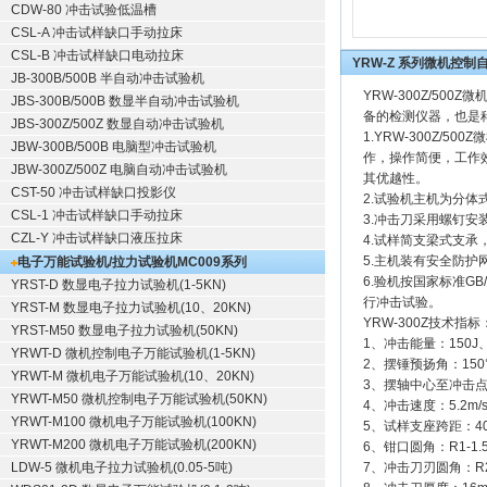
CDW-80 冲击试验低温槽
CSL-A 冲击试样缺口手动拉床
CSL-B 冲击试样缺口电动拉床
YRW-Z 系列微机控
JB-300B/500B 半自动冲击试验机
YRW-300Z/5
JBS-300B/500B 数显半自动冲击试验机
备的检测仪器，也是
JBS-300Z/500Z 数显自动冲击试验机
1.YRW-300Z
JBW-300B/500B 电脑型冲击试验机
作，操作简便，工作
JBW-300Z/500Z 电脑自动冲击试验机
其优越性。
CST-50 冲击试样缺口投影仪
2.试验机主机为分
CSL-1 冲击试样缺口手动拉床
3.冲击刀采用螺钉安
CZL-Y 冲击试样缺口液压拉床
4.试样简支梁式支承
5.主机装有安全防护
电子万能试验机/拉力试验机
MC009系列
6.验机按国家标准GB
YRST-D 数显电子拉力试验机(1-5KN)
行冲击试验。
YRST-M 数显电子拉力试验机(10、20KN)
YRW-300Z技术指标
YRST-M50 数显电子拉力试验机(50KN)
1、冲击能量：150J、
YRWT-D 微机控制电子万能试验机(1-5KN)
2、摆锤预扬角：150
YRWT-M 微机电子万能试验机(10、20KN)
3、摆轴中心至冲击点
YRWT-M50 微机控制电子万能试验机(50KN)
4、冲击速度：5.2m/
YRWT-M100 微机电子万能试验机(100KN)
5、试样支座跨距：4
YRWT-M200 微机电子万能试验机(200KN)
6、钳口圆角：R1-1.
LDW-5 微机电子拉力试验机(0.05-5吨)
7、冲击刀刃圆角：R2-