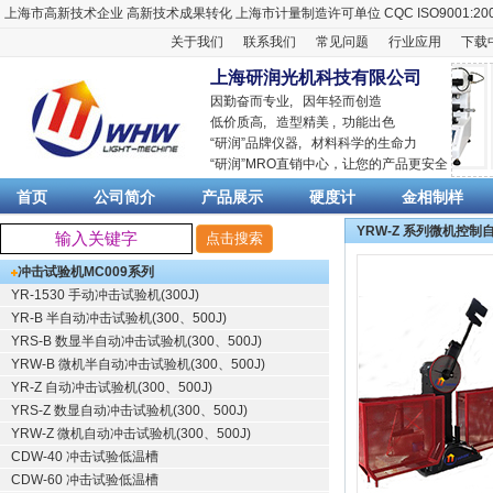
上海市高新技术企业
高新技术成果转化
上海市计量制造许可单位
CQC ISO9001:20
关于我们
联系我们
常见问题
行业应用
下载
上海研润光机科技有限公司
因勤奋而专业, 因年轻而创造
低价质高, 造型精美 , 功能出色
“
研润
”品牌仪器,
材料科学
的生命力
“
研润
”MRO直销中心，让您的产品更安全
首页
公司简介
产品展示
硬度计
金相制样
YRW-Z 系列微机控
冲击试验机
MC009系列
YR-1530 手动冲击试验机(300J)
YR-B 半自动冲击试验机(300、500J)
YRS-B 数显半自动冲击试验机(300、500J)
YRW-B 微机半自动冲击试验机(300、500J)
YR-Z 自动冲击试验机(300、500J)
YRS-Z 数显自动冲击试验机(300、500J)
YRW-Z 微机自动冲击试验机(300、500J)
CDW-40 冲击试验低温槽
CDW-60 冲击试验低温槽