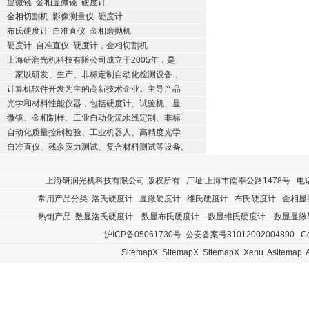
显微镜
金相显微镜
硬度计
金相切割机
影像测量仪
硬度计
布氏硬度计
自准直仪
金相磨抛机
硬度计
自准直仪
硬度计，金相切割机
上海研润光机科技有限公司成立于2005年，是
一家以研发、生产、非标定制自动化检测设备，
计算机软件开发为主的高新技术企业。主导产品
光学和材料性能仪器，包括硬度计、试验机、显
微镜、金相制样、工业自动化流水线定制、非标
自动化质量控制检验、工业机器人、高精度光学
自准直仪、残余应力测试、复合材料测试等设备。
上海研润光机科技有限公司
版权所有 厂址:上海市南奉公路1478号 电话:400
常用产品分类:
洛氏硬度计
显微硬度计
维氏硬度计
布氏硬度计
金相显
热销产品:
数显洛氏硬度计
数显布氏硬度计
数显维氏硬度计
数显显微
沪ICP备05061730号
公安备案号31012002004890
Cop
SitemapX
SitemapX
SitemapX
Xenu
Asitemap