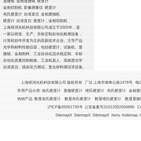
显微镜
金相显微镜
硬度计
金相切割机
影像测量仪
硬度计
布氏硬度计
自准直仪
金相磨抛机
硬度计
自准直仪
硬度计，金相切割机
上海研润光机科技有限公司成立于2005年，是
一家以研发、生产、非标定制自动化检测设备，
计算机软件开发为主的高新技术企业。主导产品
光学和材料性能仪器，包括硬度计、试验机、显
微镜、金相制样、工业自动化流水线定制、非标
自动化质量控制检验、工业机器人、高精度光学
自准直仪、残余应力测试、复合材料测试等设备。
上海研润光机科技有限公司
版权所有 厂址:上海市南奉公路1478号 电话:400
常用产品分类:
洛氏硬度计
显微硬度计
维氏硬度计
布氏硬度计
金相显
热销产品:
数显洛氏硬度计
数显布氏硬度计
数显维氏硬度计
数显显微
沪ICP备05061730号
公安备案号31012002004890
Cop
SitemapX
SitemapX
SitemapX
Xenu
Asitemap