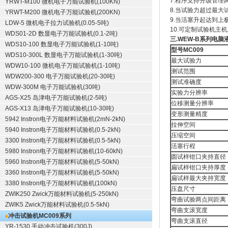
7.程序支持分级管
YRWT-M100 微机电子万能试验机(100KN)
8.当试验力超过最大
YRWT-M200 微机电子万能试验机(200KN)
9.当活塞升起达到
LDW-5 微机电子拉力试验机(0.05-5吨)
10.可定制
试验机
主机
WDS01-2D 数显电子万能试验机(0.1-2吨)
三.WEW-B系列电脑
WDS10-100 数显电子万能试验机(1-10吨)
型号MC009
WDS10-300L 数显电子万能试验机(1-30吨)
最大试验力
WDW10-100 微机电子万能试验机(1-10吨)
测试范围
WDW200-300 电子万能试验机(20-30吨)
测试准确度
WDW-300M 电子万能试验机(30吨)
实验力分辨率
AGS-X25 岛津电子万能试验机(2-5吨)
位移测量分辨率
AGS-X13 岛津电子万能试验机(10-30吨)
变形测量精度
5942 Instron电子万能材料试验机(2mN-2kN)
拉伸空间
5940 Instron电子万能材料试验机(0.5-2kN)
压缩空间
3300 Instron电子万能材料试验机(0.5-5kN)
活塞行程
5980 Instron电子万能材料试验机(10-60kN)
圆试样钳口夹持直径
5960 Instron电子万能材料试验机(5-50kN)
扁试样钳口夹持厚度
3360 Instron电子万能材料试验机(5-50kN)
扁试样最大夹持宽度
3380 Instron电子万能材料试验机(100kN)
压盘尺寸
ZWIK250 Zwick万能材料试验机(5-250kN)
弯曲试验两点间距离
ZWIK5 Zwick万能材料试验机(0.5-5kN)
弯曲支滚宽度
冲击试验机
MC009系列
弯曲支滚直径
YR-1530 手动冲击试验机(300J)