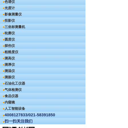
色谱仪
光度计
影像测量仪
投影仪
三坐标测量机
轮廓仪
圆度仪
探伤仪
粗糙度仪
测高仪
测厚仪
测温仪
测振仪
石油化工仪器
气体检测仪
食品仪器
内窥镜
人工智能设备
4008127833/021-58391850
扫一扫关注我们