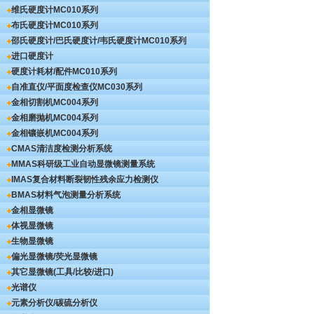
维氏硬度计
MC010系列
布氏硬度计
MC010系列
邵氏硬度计/巴氏硬度计/韦氏硬度计
MC010系列
进口硬度计
硬度计耗材/配件
MC010系列
自准直仪/平面度检查仪
MC030系列
金相切割机
MC004系列
金相磨抛机
MC004系列
金相镶嵌机
MC004系列
CMAS清洁度检测分析系统
MMAS科研级工业自动显微镜测量系统
IMAS复合材料断裂韧性残余应力检测仪
BMAS材料气泡测量分析系统
金相显微镜
体视显微镜
生物显微镜
偏光显微镜/荧光显微镜
其它显微镜(工具/比较/进口)
光谱仪
元素分析仪/碳硫分析仪