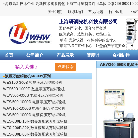
上海市高新技术企业
高新技术成果转化
上海市计量制造许可单位
CQC ISO9001:20
关于我们
联系我们
常见问题
行业应用
下载
上海研润光机科技有限公司
因勤奋而专业, 因年轻而创造
低价质高, 造型精美 , 功能出色
“
研润
”品牌仪器,
材料科学
的生命力
“
研润
”MRO直销中心，让您的产品更安全
首页
公司简介
产品展示
硬度计
金相制样
WEW300-600B 电
液压万能试验机
MC009系列
WES100-300B 数显液压万能试验机
WES600-1000D 数显液压万能试验机
WEW300-600B 电脑液压万能试验机
WEW600-1000D 电脑液压万能试验机
WAW100-1000B 电液伺服万能试验机
WAW600-1000D 电液伺服万能试验机
WES-100B 10吨数显液压式万能试验机
WES-300B 30吨数显液压式万能试验机
WES-600B 60吨数显液压式万能试验机