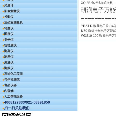
XQ-2B
金相试样镶嵌机
--
光度计
研润电子万能
影像测量仪
投影仪
==========
三坐标测量机
YRST-D 数显电子拉力
轮廓仪
M50 微机控制电子万能
圆度仪
WDS10-100 数显电子
探伤仪
粗糙度仪
测高仪
测厚仪
测温仪
测振仪
石油化工仪器
气体检测仪
食品仪器
内窥镜
人工智能设备
4008127833/021-58391850
扫一扫关注我们