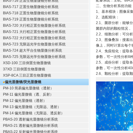
配备系统：主机、BIA
BIAS-716 正置生物显微镜分析系统
二、生物分析系统功能
BIAS-717 正置生物显微镜分析系统
1、基本模块：图像采
BIAS-718 正置生物显微镜分析系统
2、选配模块：
BIAS-719 正置生物显微镜分析系统
2.1、菌群分析：能
BIAS-720 大行程正置生物显微分析系统
菌群内部的颗粒情况，
BIAS-721 大行程正置生物显微分析系统
2.2、细胞分析：可
BIAS-722 大行程正置生物显微分析系统
2.3、图像叠加：搜
BIAS-723 无限远光学生物显微分析系统
像上，同时计算出每个
BIAS-724 超大平台生物显微分析系统
2.4、免疫组化：提
BIAS-725 无限远光学生物显微分析系统
参数，可一次性分析8
2.5、成份分析：提
XSD-100 三目倒置生物显微镜
参数，可一次性分析40
37XD 三目倒置生物显微镜
2.6、颗粒分析：提
XSP-8CA 三目正置生物显微镜
偏光显微镜/荧光显微镜
PM-10 简易偏光显微镜（透射）
PM-11 偏光显微镜（透、反射）
PM-12 偏光显微镜（透射）
PM-13 偏光显微镜（无限远、透射）
PM-14 偏光显微镜（无限远、透反射）
PBAS-20 透射偏光显微镜分析系统
PBAS-21 透射偏光显微镜分析系统
PBAS-22 反射偏光显微镜分析系统