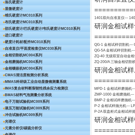
洛氏硬度计
==========
显微硬度计
维氏硬度计
MC010系列
1401双向自准直仪
---
14
布氏硬度计
MC010系列
研润金相试样
邵氏硬度计/巴氏硬度计/韦氏硬度计
MC010系列
==========
进口硬度计
硬度计耗材/配件
MC010系列
QG-1
金相试样切割机
---
自准直仪/平面度检查仪
MC030系列
QG-5A
金相试样切割机
--
金相切割机
MC004系列
ZQ-40
无级双室自动金相
金相磨抛机
MC004系列
ZQ-200/A
三轴金相切割
金相镶嵌机
MC004系列
研润金相试样
CMAS清洁度检测分析系统
==========
MMAS科研级工业自动显微镜测量系统
IMAS复合材料断裂韧性残余应力检测仪
MPD-1
金相试样磨抛机
--
ZMP-1000
金相磨抛机
---
BMAS材料气泡测量分析系统
BMP-2 金相试样磨抛机
--
电子万能试验机
MC009系列
P-2 金相试样抛光机
---
L
液压万能试验机
MC009系列
P-2A 双盘柜式金相试样
冲击试验机
MC009系列
研润金相试样
光谱仪
元素分析仪/碳硫分析仪
==========
色谱仪