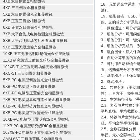
4XB 双目倒置金相显微镜
18、无限远光学系统（相衬消色
4XC 三目倒置金相显微镜
油)；
5XB 双目倒置偏光金相显微镜
19、摄影目镜：USB、
6XB 正置三目金相显微镜
四、选购荧光分析系统
6XD 正置双目偏光金相显微镜
1、颜色通道：可分析
7XB 大平台集成电路检测金相显微镜
2、细胞分析：可用阈
3、细胞分割：可一键
8XB 大平台明暗场芯片检查金相显微镜
4、细胞分析完成后，
9XB 正置无限远偏光金相显微镜
5、融合图像：载入保
10XB 正置无限远明暗场偏光金相显微镜
6、自动计算细胞的重
11XB 研究级透反射偏光暗场金相显微镜
7、可利用自动载物台
102XB 工业正置明暗场偏光金相显微镜
五、选购偏光分析系统
4XC-ST 三目倒置金相显微镜
1、基本模块：图像采
5XB-PC 电脑型倒置偏光金相显微镜
2、选购模块：
6XB-PC 电脑型正置金相显微镜
2.1、粒度分析（手
6XD-PC 电脑型正置偏光金相显微镜
性）、直方图、频率曲
2.2、空隙特征分析
7XB-PC 电脑型集成电路检测金相显微镜
2.3、岩石薄片粒度
8XB-PC 电脑型芯片检查金相显微镜
平均直径、平均截面积
9XB-PC 电脑型正置偏光金相显微镜
2.4、铸铁薄片空隙
10XB-PC 电脑型正置明暗场金相显微镜
径、平均空隙半径等值
11XB-PC 电脑型研究级DIC金相显微镜
2.5、金刚石图像分
102XB-PC 电脑型正置明暗场金相显微镜
半径、最小空隙半径、
AMM-8ST 三目倒置卧式金相显微镜