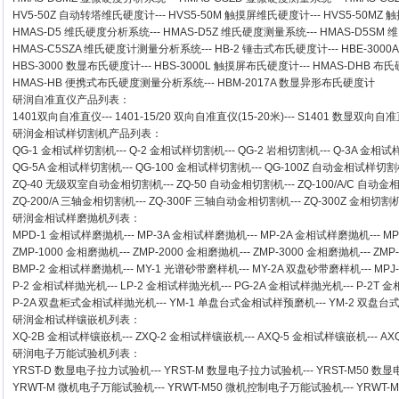
HV5-50Z 自动转塔维氏硬度计
---
HVS5-50M 触摸屏维氏硬度计
---
HVS5-50M
HMAS-D5 维氏硬度分析系统
---
HMAS-D5Z 维氏硬度测量系统
---
HMAS-D5SM
HMAS-C5SZA 维氏硬度计测量分析系统
---
HB-2 锤击式布氏硬度计
---
HBE-300
HBS-3000 数显布氏硬度计
---
HBS-3000L 触摸屏布氏硬度计
---
HMAS-DHB 布
HMAS-HB 便携式布氏硬度测量分析系统
---
HBM-2017A 数显异形布氏硬度计
研润自准直仪
产品列表：
1401双向自准直仪
---
1401-15/20 双向自准直仪(15-20米)
---
S1401 数显双向自准直
研润金相试样切割机
产品列表：
QG-1
金相试样切割机
---
Q-2
金相试样切割机
---
QG-2
岩相切割机
---
Q-3A
金相试
QG-5A
金相试样切割机
---
QG-100
金相试样切割机
---
QG-100Z
自动金相试样切割
ZQ-40
无级双室自动金相切割机
---
ZQ-50
自动金相切割机
---
ZQ-100/A/C
自动金
ZQ-200/A
三轴金相切割机
---
ZQ-300F
三轴自动金相切割机
---
ZQ-300Z
金相切割
研润金相试样磨抛机
列表：
MPD-1
金相试样磨抛机
---
MP-3A
金相试样磨抛机
---
MP-2A
金相试样磨抛机
---
MP
ZMP-1000
金相磨抛机
---
ZMP-2000
金相磨抛机
---
ZMP-3000
金相磨抛机
---
ZMP
BMP-2 金相试样磨抛机
---
MY-1 光谱砂带磨样机
---
MY-2A 双盘砂带磨样机
---
MPJ
P-2 金相试样抛光机
---
LP-2 金相试样抛光机
---
PG-2A 金相试样抛光机
---
P-2T 
P-2A 双盘柜式金相试样抛光机
---
YM-1 单盘台式金相试样预磨机
---
YM-2 双盘
研润金相试样镶嵌机
列表：
XQ-2B
金相试样镶嵌机
---
ZXQ-2
金相试样镶嵌机
---
AXQ-5
金相试样镶嵌机
---
AX
研润电子万能试验机
列表：
YRST-D 数显电子拉力试验机
---
YRST-M 数显电子拉力试验机
---
YRST-M50 
YRWT-M 微机电子万能试验机
---
YRWT-M50 微机控制电子万能试验机
---
YRWT-