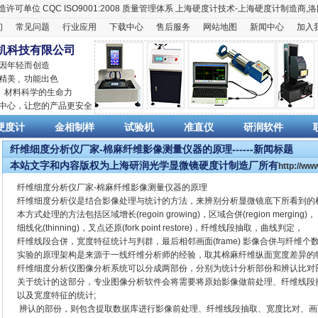
造许可单位
CQC ISO9001:2008
质量管理体系
上海硬度计
技术-上海
硬度计
制造商,
洛
们
常见问题
行业应用
下载中心
售后服务
网站地图
新闻中心
加入
机科技有限公司
 因年轻而创造
精美 , 功能出色
,
材料科学
的生命力
销中心，让您的产品更安全
硬度计
金相制样
试验机
准直仪
研润软件
纤维细度分析仪厂家-棉麻纤维影像测量仪器的原理------新闻标题
本站文字和内容版权为上海研润光学显微镜硬度计制造厂所有
http://w
纤维细度分析仪厂家-棉麻纤维影像测量仪器的原理
纤维细度分析仪是结合影像处理与统计的方法，来辨别分析显微镜底下所看到的
本方式处理的方法包括区域增长(regoin growing)，区域合併(region merging)，
细线化(thinning)，叉点还原(fork point restore)，纤维线段抽取，曲线判定，
纤维线段合併，宽度特征统计与判群，最后相邻画面(frame) 影像合併与纤维个
实验的原理架构是来源于一线纤维分析师的经验，取其棉麻纤维纵面宽度差异的
纤维细度分析仪图像分析系统可以分成两部份，分别为统计分析部份和辨认比对
关于统计的这部分，专业图像分析软件会将需要将原始影像做前处理、纤维线段
以及宽度特征的统计;
辨认的部份，则包含提取数据库进行影像前处理、纤维线段抽取、宽度比对、画