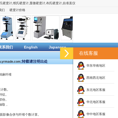
氏硬度计
,
维氏硬度计
,
显微硬度计
,
布氏硬度计
,
自准直仪
我们
硬度计价格
联系我们
English
Japanese
在线客服
;转载请注明出处
ww.yrmade.com
华东华南地区
棉麻纤维
西南西北地区
数计数。
东北地区客服
特征。
部份。
华北地区客服
抽取，
华中地区客服
面影像合併与纤维个数计算。