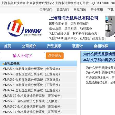
上海市高新技术企业
高新技术成果转化
上海市计量制造许可单位
CQC ISO9001:20
关于我们
联系我们
常见问题
行业应用
下载
上海研润光机科技有限公司
因勤奋而专业, 因年轻而创造
低价质高, 造型精美 , 功能出色
“
研润
”品牌仪器,
材料科学
的生命力
“
研润
”MRO直销中心，让您的产品更安全
首页
公司简介
产品展示
硬度计
金相制样
为什么荧光显微镜普通
本站文字和内容版
金相显微镜
为什么荧光显微镜普
MMAS-4 金相显微镜分析系统（倒置偏光）
为什么光学显微镜不
MMAS-5 金相显微镜分析系统（正置偏光）
不会超过0.3微米
MMAS-6 金相显微镜分析系统（正置透反）
光显微镜的雏形，还
MMAS-8 金相显微镜分析系统（正置透反）
MMAS-9 金相显微镜分析系统（正置偏光）
MMAS-12 金相显微镜分析系统（正置偏光）
MMAS-15 金相显微镜分析系统（无限远）
MMAS-16 金相显微镜分析系统（正置偏光）
MMAS-17 金相显微镜分析系统（正置透反）