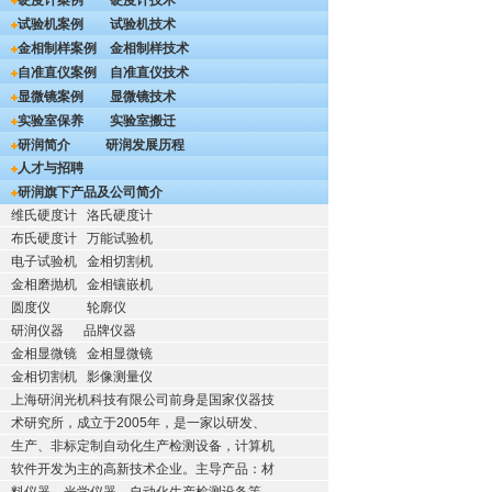
硬度计案例
硬度计技术
试验机案例
试验机技术
金相制样案例
金相制样技术
自准直仪案例
自准直仪技术
显微镜案例
显微镜技术
实验室保养
实验室搬迁
研润简介
研润发展历程
人才与招聘
研润旗下产品及公司简介
维氏硬度计
洛氏硬度计
布氏硬度计
万能试验机
电子试验机
金相切割机
金相磨抛机
金相镶嵌机
圆度仪
轮廓仪
研润仪器
品牌仪器
金相显微镜
金相显微镜
金相切割机
影像测量仪
上海研润光机科技有限公司前身是国家仪器技
术研究所，成立于2005年，是一家以研发、
生产、非标定制自动化生产检测设备，计算机
软件开发为主的高新技术企业。主导产品：材