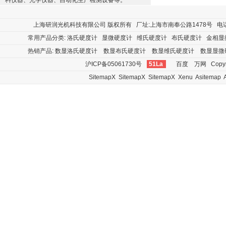
料仪器、光学仪器、自动化生产检测设备等。
上海研润光机科技有限公司
版权所有 厂址:上海市南奉公路1478号 电话:400
常用产品分类:
洛氏硬度计
显微硬度计
维氏硬度计
布氏硬度计
金相显
热销产品:
数显洛氏硬度计
数显布氏硬度计
数显维氏硬度计
数显显微
沪ICP备05061730号
51La
百度
万网
Copyr
SitemapX
SitemapX
SitemapX
Xenu
Asitemap