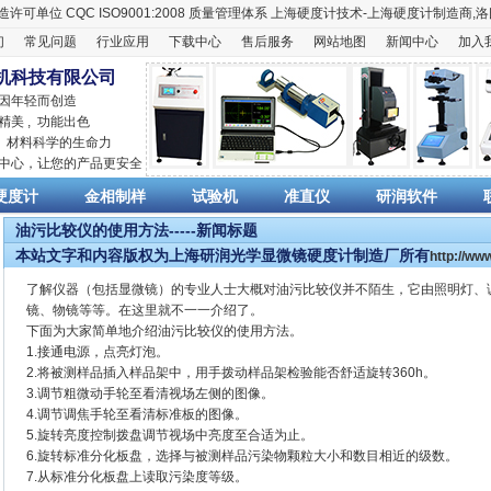
造许可单位
CQC ISO9001:2008
质量管理体系
上海硬度计
技术-上海
硬度计
制造商,
洛
们
常见问题
行业应用
下载中心
售后服务
网站地图
新闻中心
加入
机科技有限公司
 因年轻而创造
精美 , 功能出色
,
材料科学
的生命力
销中心，让您的产品更安全
硬度计
金相制样
试验机
准直仪
研润软件
油污比较仪的使用方法-----新闻标题
本站文字和内容版权为上海研润光学显微镜硬度计制造厂所有
http://w
了解仪器（包括显微镜）的专业人士大概对油污比较仪并不陌生，它由照明灯、
镜、物镜等等。在这里就不一一介绍了。
下面为大家简单地介绍油污比较仪的使用方法。
1.接通电源，点亮灯泡。
2.将被测样品插入样品架中，用手拨动样品架检验能否舒适旋转360h。
3.调节粗微动手轮至看清视场左侧的图像。
4.调节调焦手轮至看清标准板的图像。
5.旋转亮度控制拨盘调节视场中亮度至合适为止。
6.旋转标准分化板盘，选择与被测样品污染物颗粒大小和数目相近的级数。
7.从标准分化板盘上读取污染度等级。