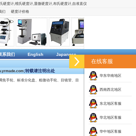
氏硬度计
,
维氏硬度计
,
显微硬度计
,
布氏硬度计
,
自准直仪
我们
硬度计价格
联系我们
English
Japanese
在线客服
;转载请注明出处
ww.yrmade.com
华东华南地区
调焦手轮、标准分化盘、粗微动手轮、目镜管、目
西南西北地区
东北地区客服
华北地区客服
华中地区客服