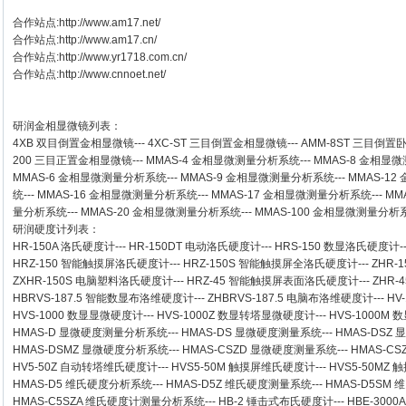
合作站点:
http://www.am17.net/
合作站点:
http://www.am17.cn/
合作站点:
http://www.yr1718.com.cn/
合作站点:
http://www.cnnoet.net/
研润金相显微镜
列表：
4XB
双目倒置金相显微镜
---
4XC-ST
三目倒置金相显微镜
---
AMM-8ST
三目倒置
200
三目正置金相显微镜
---
MMAS-4
金相显微测量分析系统
---
MMAS-8
金相显微
MMAS-6
金相显微测量分析系统
---
MMAS-9
金相显微测量分析系统
---
MMAS-12
统
---
MMAS-16
金相显微测量分析系统
---
MMAS-17
金相显微测量分析系统
---
MM
量分析系统
---
MMAS-20
金相显微测量分析系统
---
MMAS-100
金相显微测量分析
研润硬度计
列表：
HR-150A 洛氏硬度计
---
HR-150DT 电动洛氏硬度计
---
HRS-150 数显洛氏硬度计
-
HRZ-150 智能触摸屏洛氏硬度计
---
HRZ-150S 智能触摸屏全洛氏硬度计
---
ZHR-
ZXHR-150S 电脑塑料洛氏硬度计
---
HRZ-45 智能触摸屏表面洛氏硬度计
---
ZHR
HBRVS-187.5 智能数显布洛维硬度计
---
ZHBRVS-187.5 电脑布洛维硬度计
---
HV
HVS-1000 数显显微硬度计
---
HVS-1000Z 数显转塔显微硬度计
---
HVS-1000M
HMAS-D 显微硬度测量分析系统
---
HMAS-DS 显微硬度测量系统
---
HMAS-DSZ
HMAS-DSMZ 显微硬度分析系统
---
HMAS-CSZD 显微硬度测量系统
---
HMAS-C
HV5-50Z 自动转塔维氏硬度计
---
HVS5-50M 触摸屏维氏硬度计
---
HVS5-50M
HMAS-D5 维氏硬度分析系统
---
HMAS-D5Z 维氏硬度测量系统
---
HMAS-D5SM
HMAS-C5SZA 维氏硬度计测量分析系统
---
HB-2 锤击式布氏硬度计
---
HBE-300