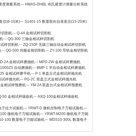
氏硬度测量系统
---
HMAS-DHBL 布氏硬度计测量分析系统
仪(6-10米)
---
S1401-15 数显双向自准直仪(15-20米)
样切割机
---
Q-4A
金相试样切割机
机
---
QG-300
三轴金相试样切割机
相试样切割机
---
ZQ-150F
无级三轴自动金相试样切割机
机
---
QG-500
伺服金相切割机
---
ZY-100
导轨金相切割机
D-2A
金相试样磨抛机
---
MPD-2W
金相试样磨抛机
-1000ZS 自动磨抛机
---
BMP-1 半自动金相试样磨抛机
-35 金相试样磨平机
---
P-1 单盘台式金相试样抛光机
金相试样抛光机
---
PG-2C 双盘立式金相试样抛光机
台式金相试样预磨机
---
YM-2A 双盘台式金相试样预磨机
Q-50
金相试样镶嵌机
---
AXQ-100
金相试样镶嵌机
数显电子拉力试验机
---
YRWT-D 微机控制电子万能试验机
---
M100 微机电子万能试验机
---
YRWT-M200 微机电子万能
10-100 数显电子万能试验机
---
WDS10-300L 数显电子
机