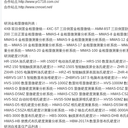
合作站点:
http://www.yr1718.com.cn/
合作站点:
http://www.cnnoet.net/
研润金相显微镜
列表：
4XB
双目倒置金相显微镜
---
4XC-ST
三目倒置金相显微镜
---
AMM-8ST
三目倒置
200
三目正置金相显微镜
---
MMAS-4
金相显微测量分析系统
---
MMAS-8
金相显微
MMAS-6
金相显微测量分析系统
---
MMAS-9
金相显微测量分析系统
---
MMAS-12
统
---
MMAS-16
金相显微测量分析系统
---
MMAS-17
金相显微测量分析系统
---
MM
量分析系统
---
MMAS-20
金相显微测量分析系统
---
MMAS-100
金相显微测量分析
研润硬度计
列表：
HR-150A 洛氏硬度计
---
HR-150DT 电动洛氏硬度计
---
HRS-150 数显洛氏硬度计
-
HRZ-150 智能触摸屏洛氏硬度计
---
HRZ-150S 智能触摸屏全洛氏硬度计
---
ZHR-
ZXHR-150S 电脑塑料洛氏硬度计
---
HRZ-45 智能触摸屏表面洛氏硬度计
---
ZHR
HBRVS-187.5 智能数显布洛维硬度计
---
ZHBRVS-187.5 电脑布洛维硬度计
---
HV
HVS-1000 数显显微硬度计
---
HVS-1000Z 数显转塔显微硬度计
---
HVS-1000M
HMAS-D 显微硬度测量分析系统
---
HMAS-DS 显微硬度测量系统
---
HMAS-DSZ
HMAS-DSMZ 显微硬度分析系统
---
HMAS-CSZD 显微硬度测量系统
---
HMAS-C
HV5-50Z 自动转塔维氏硬度计
---
HVS5-50M 触摸屏维氏硬度计
---
HVS5-50M
HMAS-D5 维氏硬度分析系统
---
HMAS-D5Z 维氏硬度测量系统
---
HMAS-D5SM
HMAS-C5SZA 维氏硬度计测量分析系统
---
HB-2 锤击式布氏硬度计
---
HBE-300
HBS-3000 数显布氏硬度计
---
HBS-3000L 触摸屏布氏硬度计
---
HMAS-DHB 布
HMAS-HB 便携式布氏硬度测量分析系统
---
HBM-2017A 数显异形布氏硬度计
研润自准直仪
产品列表：