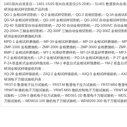
1401双向自准直仪
---
1401-15/20 双向自准直仪(15-20米)
---
S1401 数显双向自准直
研润金相试样切割机
产品列表：
QG-1
金相试样切割机
---
Q-2
金相试样切割机
---
QG-2
岩相切割机
---
Q-3A
金相试
QG-5A
金相试样切割机
---
QG-100
金相试样切割机
---
QG-100Z
自动金相试样切割
ZQ-40
无级双室自动金相切割机
---
ZQ-50
自动金相切割机
---
ZQ-100/A/C
自动金
ZQ-200/A
三轴金相切割机
---
ZQ-300F
三轴自动金相切割机
---
ZQ-300Z
金相切割
研润金相试样磨抛机
列表：
MPD-1
金相试样磨抛机
---
MP-3A
金相试样磨抛机
---
MP-2A
金相试样磨抛机
---
MP
ZMP-1000
金相磨抛机
---
ZMP-2000
金相磨抛机
---
ZMP-3000
金相磨抛机
---
ZMP
BMP-2 金相试样磨抛机
---
MY-1 光谱砂带磨样机
---
MY-2A 双盘砂带磨样机
---
MPJ
P-2 金相试样抛光机
---
LP-2 金相试样抛光机
---
PG-2A 金相试样抛光机
---
P-2T 
P-2A 双盘柜式金相试样抛光机
---
YM-1 单盘台式金相试样预磨机
---
YM-2 双盘
研润金相试样镶嵌机
列表：
XQ-2B
金相试样镶嵌机
---
ZXQ-2
金相试样镶嵌机
---
AXQ-5
金相试样镶嵌机
---
AX
研润电子万能试验机
列表：
YRST-D 数显电子拉力试验机
---
YRST-M 数显电子拉力试验机
---
YRST-M50 
YRWT-M 微机电子万能试验机
---
YRWT-M50 微机控制电子万能试验机
---
YRWT-
试验机
---
LDW-5 微机电子拉力试验机
---
WDS01-2D 数显电子万能试验机
---
WDS
万能试验机
---
WDW10-100 微机电子万能试验机
---
WDW200-300 电子万能试验