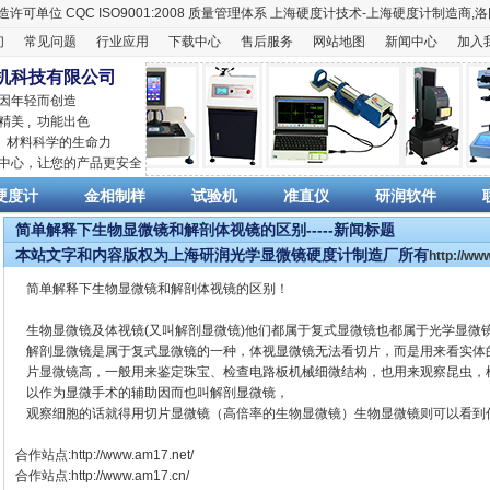
造许可单位
CQC ISO9001:2008
质量管理体系
上海硬度计
技术-上海
硬度计
制造商,
洛
们
常见问题
行业应用
下载中心
售后服务
网站地图
新闻中心
加入
机科技有限公司
 因年轻而创造
精美 , 功能出色
,
材料科学
的生命力
销中心，让您的产品更安全
硬度计
金相制样
试验机
准直仪
研润软件
简单解释下生物显微镜和解剖体视镜的区别-----新闻标题
本站文字和内容版权为上海研润光学显微镜硬度计制造厂所有
http://w
简单解释下生物显微镜和解剖体视镜的区别！
生物显微镜及体视镜(又叫解剖显微镜)他们都属于复式显微镜也都属于光学显微
解剖显微镜是属于复式显微镜的一种，体视显微镜无法看切片，而是用来看实体
片显微镜高，一般用来鉴定珠宝、检查电路板机械细微结构，也用来观察昆虫，
以作为显微手术的辅助因而也叫解剖显微镜，
观察细胞的话就得用切片显微镜（高倍率的生物显微镜）生物显微镜则可以看到
合作站点:
http://www.am17.net/
合作站点:
http://www.am17.cn/