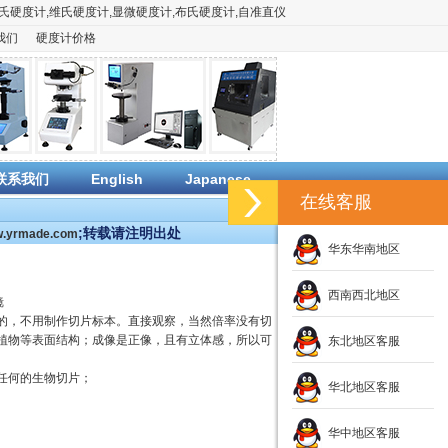
氏硬度计
,
维氏硬度计
,
显微硬度计
,
布氏硬度计
,
自准直仪
我们
硬度计价格
联系我们
English
Japanese
在线客服
;转载请注明出处
ww.yrmade.com
华东华南地区
西南西北地区
镜
的，不用制作切片标本。直接观察，当然倍率没有切
植物等表面结构；成像是正像，且有立体感，所以可
东北地区客服
任何的生物切片；
华北地区客服
华中地区客服