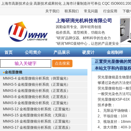
上海市高新技术企业
高新技术成果转化
上海市计量制造许可单位
CQC ISO9001:20
关于我们
联系我们
常见问题
行业应用
下载
上海研润光机科技有限公司
因勤奋而专业, 因年轻而创造
低价质高, 造型精美 , 功能出色
“
研润
”品牌仪器,
材料科学
的生命力
“
研润
”MRO直销中心，让您的产品更安全
首页
公司简介
产品展示
硬度计
金相制样
正置荧光显微镜的简介 
本站文字和内容版
金相显微镜
荧光显微镜是生物显
MMAS-4 金相显微镜分析系统（倒置偏光）
够通过染色的方法使
MMAS-5 金相显微镜分析系统（正置偏光）
荧光显微镜包括一般
MMAS-6 金相显微镜分析系统（正置透反）
一般荧光染色方法可
MMAS-8 金相显微镜分析系统（正置透反）
荧光显微镜XSP-6
MMAS-9 金相显微镜分析系统（正置偏光）
技术参数：
MMAS-12 金相显微镜分析系统（正置偏光）
1、无限远平场物镜：4
MMAS-15 金相显微镜分析系统（无限远）
2、平场目镜：10
MMAS-16 金相显微镜分析系统（正置偏光）
3、视场直径：18mm
4、放大倍数：40X-1
MMAS-17 金相显微镜分析系统（正置透反）