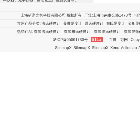
料仪器、光学仪器、自动化生产检测设备等。
上海研润光机科技有限公司
版权所有 厂址:上海市南奉公路1478号 电话:400
常用产品分类:
洛氏硬度计
显微硬度计
维氏硬度计
布氏硬度计
金相显
热销产品:
数显洛氏硬度计
数显布氏硬度计
数显维氏硬度计
数显显微
沪ICP备05061730号
51La
百度
万网
Copyr
SitemapX
SitemapX
SitemapX
Xenu
Asitemap