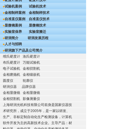
硬度计案例
硬度计技术
试验机案例
试验机技术
金相制样案例
金相制样技术
自准直仪案例
自准直仪技术
显微镜案例
显微镜技术
实验室保养
实验室搬迁
研润简介
研润发展历程
人才与招聘
研润旗下产品及公司简介
维氏硬度计
洛氏硬度计
布氏硬度计
万能试验机
电子试验机
金相切割机
金相磨抛机
金相镶嵌机
圆度仪
轮廓仪
研润仪器
品牌仪器
金相显微镜
金相显微镜
金相切割机
影像测量仪
上海研润光机科技有限公司前身是国家仪器技
术研究所，成立于2005年，是一家以研发、
生产、非标定制自动化生产检测设备，计算机
软件开发为主的高新技术企业。主导产品：材