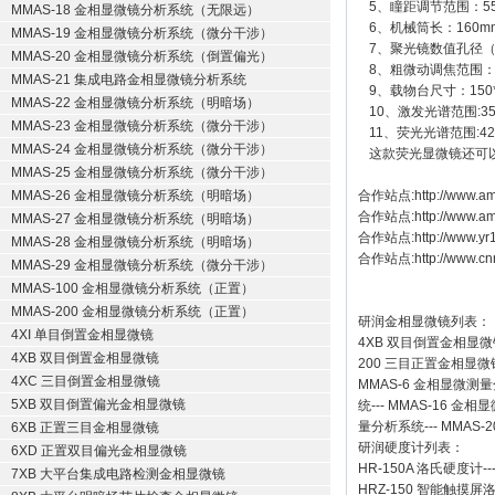
5、瞳距调节范围：55
MMAS-18 金相显微镜分析系统（无限远）
6、机械筒长：160m
MMAS-19 金相显微镜分析系统（微分干涉）
7、聚光镜数值孔径（N
MMAS-20 金相显微镜分析系统（倒置偏光）
8、粗微动调焦范围：3
MMAS-21 集成电路金相显微镜分析系统
9、载物台尺寸：150*
MMAS-22 金相显微镜分析系统（明暗场）
10、激发光谱范围:35
MMAS-23 金相显微镜分析系统（微分干涉）
11、荧光光谱范围:42
MMAS-24 金相显微镜分析系统（微分干涉）
这款荧光显微镜还可
MMAS-25 金相显微镜分析系统（微分干涉）
MMAS-26 金相显微镜分析系统（明暗场）
合作站点:
http://www.am
合作站点:
http://www.a
MMAS-27 金相显微镜分析系统（明暗场）
合作站点:
http://www.y
MMAS-28 金相显微镜分析系统（明暗场）
合作站点:
http://www.cn
MMAS-29 金相显微镜分析系统（微分干涉）
MMAS-100 金相显微镜分析系统（正置）
MMAS-200 金相显微镜分析系统（正置）
研润金相显微镜
列表：
4XI 单目倒置金相显微镜
4XB
双目倒置金相显微
4XB 双目倒置金相显微镜
200
三目正置金相显微
4XC 三目倒置金相显微镜
MMAS-6
金相显微测量
5XB 双目倒置偏光金相显微镜
统
---
MMAS-16
金相显
量分析系统
---
MMAS-2
6XB 正置三目金相显微镜
研润硬度计
列表：
6XD 正置双目偏光金相显微镜
HR-150A 洛氏硬度计
--
7XB 大平台集成电路检测金相显微镜
HRZ-150 智能触摸