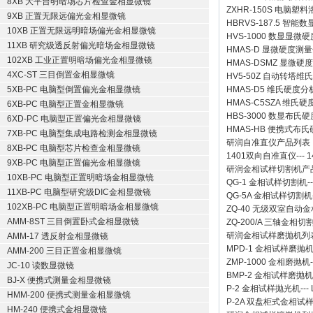
8XB 大平台明暗场芯片检查金相显微镜
ZXHR-150S 电脑塑
9XB 正置无限远偏光金相显微镜
HBRVS-187.5 智
10XB 正置无限远明暗场偏光金相显微镜
HVS-1000 数显显微
11XB 研究级透反射偏光暗场金相显微镜
HMAS-D 显微硬度测
102XB 工业正置明暗场偏光金相显微镜
HMAS-DSMZ 显微
4XC-ST 三目倒置金相显微镜
HV5-50Z 自动转塔维
5XB-PC 电脑型倒置偏光金相显微镜
HMAS-D5 维氏硬度
HMAS-C5SZA 维
6XB-PC 电脑型正置金相显微镜
HBS-3000 数显布氏
6XD-PC 电脑型正置偏光金相显微镜
HMAS-HB 便携式布
7XB-PC 电脑型集成电路检测金相显微镜
研润自准直仪
产品列表
8XB-PC 电脑型芯片检查金相显微镜
1401双向自准直仪
---
1
9XB-PC 电脑型正置偏光金相显微镜
研润金相试样切割机
产
10XB-PC 电脑型正置明暗场金相显微镜
QG-1
金相试样切割机
-
11XB-PC 电脑型研究级DIC金相显微镜
QG-5A
金相试样切割机
102XB-PC 电脑型正置明暗场金相显微镜
ZQ-40
无级双室自动金
AMM-8ST 三目倒置卧式金相显微镜
ZQ-200/A
三轴金相切
研润金相试样磨抛机
列
AMM-17 透反射金相显微镜
MPD-1
金相试样磨抛
AMM-200 三目正置金相显微镜
ZMP-1000
金相磨抛机
JC-10 读数显微镜
BMP-2 金相试样磨抛机
BJ-X 便携式测量金相显微镜
P-2 金相试样抛光机
---
HMM-200 便携式测量金相显微镜
P-2A 双盘柜式金相试
HM-240 便携式金相显微镜