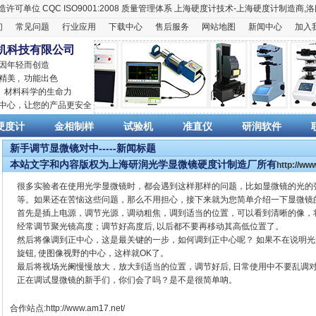
造许可单位
CQC ISO9001:2008
质量管理体系
上海硬度计
技术-上海
硬度计
制造商,
洛
们
常见问题
行业应用
下载中心
售后服务
网站地图
新闻中心
加入
机科技有限公司
 因年轻而创造
精美 , 功能出色
,
材料科学
的生命力
销中心，让您的产品更安全
硬度计
金相制样
试验机
准直仪
研润软件
新手调节显微镜对中-----新闻标题
本站文字和内容版权为上海研润光学显微镜硬度计制造厂所有
http://w
很多实验者在使用光学显微镜时，都会遇到这样那样的问题，比如显微镜的光的
等。如果还在苦恼这些问题，那么不用担心，接下来就为您简单介绍一下显微镜
首先是插上电源，调节光源，调动粗焦，调到适当的位置，可以看到清晰的像，
经常调节聚光镜高度；调节好高度后, 以后都不要再移动其高低位置了。
然后将像调到正中心，这是最关键的一步，如何调到正中心呢？ 如果不在说明光路
旋钮, 使图像视野的中心，这样就OK了。
最后将视场光阑慢慢放大，放大到适当的位置，调节好后, 日常使用中不要乱调对
正在调试显微镜的新手们，你们会了吗？是不是很简单呐。
合作站点:
http://www.am17.net/