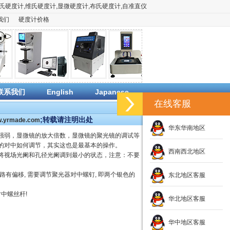
氏硬度计
,
维氏硬度计
,
显微硬度计
,
布氏硬度计
,
自准直仪
我们
硬度计价格
联系我们
English
Japanese
在线客服
;转载请注明出处
ww.yrmade.com
华东华南地区
强弱，显微镜的放大倍数，显微镜的聚光镜的调试等
的对中如何调节，其实这也是最基本的操作。
西南西北地区
将视场光阑和孔径光阑调到最小的状态，注意：不要
有偏移, 需要调节聚光器对中螺钉, 即两个银色的
东北地区客服
中螺丝杆!
华北地区客服
华中地区客服