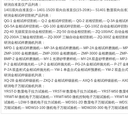
研润自准直仪
产品列表：
1401双向自准直仪
---
1401-15/20 双向自准直仪(15-20米)
---
S1401 数显双向自准直
研润金相试样切割机
产品列表：
QG-1
金相试样切割机
---
Q-2
金相试样切割机
---
QG-2
岩相切割机
---
Q-3A
金相试
QG-5A
金相试样切割机
---
QG-100
金相试样切割机
---
QG-100Z
自动金相试样切割
ZQ-40
无级双室自动金相切割机
---
ZQ-50
自动金相切割机
---
ZQ-100/A/C
自动金
ZQ-200/A
三轴金相切割机
---
ZQ-300F
三轴自动金相切割机
---
ZQ-300Z
金相切割
研润金相试样磨抛机
列表：
MPD-1
金相试样磨抛机
---
MP-3A
金相试样磨抛机
---
MP-2A
金相试样磨抛机
---
MP
ZMP-1000
金相磨抛机
---
ZMP-2000
金相磨抛机
---
ZMP-3000
金相磨抛机
---
ZMP
BMP-2 金相试样磨抛机
---
MY-1 光谱砂带磨样机
---
MY-2A 双盘砂带磨样机
---
MPJ
P-2 金相试样抛光机
---
LP-2 金相试样抛光机
---
PG-2A 金相试样抛光机
---
P-2T 
P-2A 双盘柜式金相试样抛光机
---
YM-1 单盘台式金相试样预磨机
---
YM-2 双盘
研润金相试样镶嵌机
列表：
XQ-2B
金相试样镶嵌机
---
ZXQ-2
金相试样镶嵌机
---
AXQ-5
金相试样镶嵌机
---
AX
研润电子万能试验机
列表：
YRST-D 数显电子拉力试验机
---
YRST-M 数显电子拉力试验机
---
YRST-M50 
YRWT-M 微机电子万能试验机
---
YRWT-M50 微机控制电子万能试验机
---
YRWT-
试验机
---
LDW-5 微机电子拉力试验机
---
WDS01-2D 数显电子万能试验机
---
WDS
万能试验机
---
WDW10-100 微机电子万能试验机
---
WDW200-300 电子万能试验