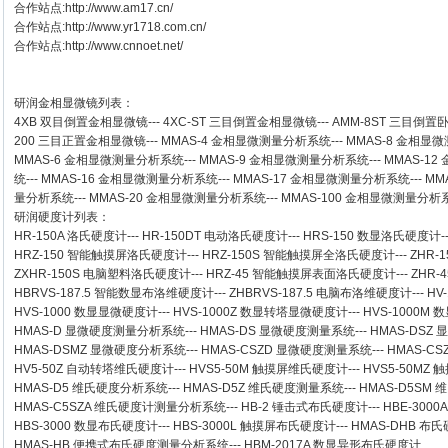
合作站点:
http://www.am17.cn/
合作站点:
http://www.yr1718.com.cn/
合作站点:
http://www.cnnoet.net/
研润金相显微镜
列表：
4XB
双目倒置金相显微镜
---
4XC-ST
三目倒置金相显微镜
---
AMM-8ST
三目倒置
200
三目正置金相显微镜
---
MMAS-4
金相显微测量分析系统
---
MMAS-8
金相显微
MMAS-6
金相显微测量分析系统
---
MMAS-9
金相显微测量分析系统
---
MMAS-12
统
---
MMAS-16
金相显微测量分析系统
---
MMAS-17
金相显微测量分析系统
---
MM
量分析系统
---
MMAS-20
金相显微测量分析系统
---
MMAS-100
金相显微测量分析
研润硬度计
列表：
HR-150A 洛氏硬度计
---
HR-150DT 电动洛氏硬度计
---
HRS-150 数显洛氏硬度计
-
HRZ-150 智能触摸屏洛氏硬度计
---
HRZ-150S 智能触摸屏全洛氏硬度计
---
ZHR-
ZXHR-150S 电脑塑料洛氏硬度计
---
HRZ-45 智能触摸屏表面洛氏硬度计
---
ZHR
HBRVS-187.5 智能数显布洛维硬度计
---
ZHBRVS-187.5 电脑布洛维硬度计
---
HV
HVS-1000 数显显微硬度计
---
HVS-1000Z 数显转塔显微硬度计
---
HVS-1000M
HMAS-D 显微硬度测量分析系统
---
HMAS-DS 显微硬度测量系统
---
HMAS-DSZ
HMAS-DSMZ 显微硬度分析系统
---
HMAS-CSZD 显微硬度测量系统
---
HMAS-C
HV5-50Z 自动转塔维氏硬度计
---
HVS5-50M 触摸屏维氏硬度计
---
HVS5-50M
HMAS-D5 维氏硬度分析系统
---
HMAS-D5Z 维氏硬度测量系统
---
HMAS-D5SM
HMAS-C5SZA 维氏硬度计测量分析系统
---
HB-2 锤击式布氏硬度计
---
HBE-300
HBS-3000 数显布氏硬度计
---
HBS-3000L 触摸屏布氏硬度计
---
HMAS-DHB 布
HMAS-HB 便携式布氏硬度测量分析系统
---
HBM-2017A 数显异形布氏硬度计