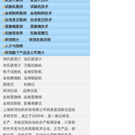
硬度计案例
硬度计技术
试验机案例
试验机技术
金相制样案例
金相制样技术
自准直仪案例
自准直仪技术
显微镜案例
显微镜技术
实验室保养
实验室搬迁
研润简介
研润发展历程
人才与招聘
研润旗下产品及公司简介
维氏硬度计
洛氏硬度计
布氏硬度计
万能试验机
电子试验机
金相切割机
金相磨抛机
金相镶嵌机
圆度仪
轮廓仪
研润仪器
品牌仪器
金相显微镜
金相显微镜
金相切割机
影像测量仪
上海研润光机科技有限公司前身是国家仪器技
术研究所，成立于2005年，是一家以研发、
生产、非标定制自动化生产检测设备，计算机
软件开发为主的高新技术企业。主导产品：材