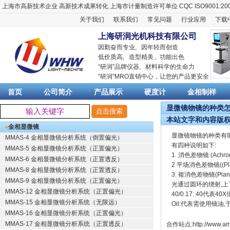
上海市高新技术企业
高新技术成果转化
上海市计量制造许可单位
CQC ISO9001:20
关于我们
联系我们
常见问题
行业应用
下载
上海研润光机科技有限公司
因勤奋而专业, 因年轻而创造
低价质高, 造型精美 , 功能出色
“
研润
”品牌仪器,
材料科学
的生命力
“
研润
”MRO直销中心，让您的产品更安全
首页
公司简介
产品展示
硬度计
金相制样
显微镜物镜的种类怎么
本站文字和内容版
金相显微镜
显微镜物镜的种类有
MMAS-4 金相显微镜分析系统（倒置偏光）
有四种说明如下:
MMAS-5 金相显微镜分析系统（正置偏光）
1. 消色差物镜 (Ac
MMAS-6 金相显微镜分析系统（正置透反）
2 平场消色差物镜((P
MMAS-8 金相显微镜分析系统（正置透反）
3. 複消色差物镜(Pla
MMAS-9 金相显微镜分析系统（正置偏光）
光通过圆环的绕射,上
MMAS-12 金相显微镜分析系统（正置偏光）
40/0.17: 40代
MMAS-15 金相显微镜分析系统（无限远）
Oil:代表需使用镜油
MMAS-16 金相显微镜分析系统（正置偏光）
MMAS-17 金相显微镜分析系统（正置透反）
合作站点:
http://www.am