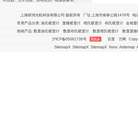
料仪器、光学仪器、自动化生产检测设备等。
上海研润光机科技有限公司
版权所有 厂址:上海市南奉公路1478号 电话:400
常用产品分类:
洛氏硬度计
显微硬度计
维氏硬度计
布氏硬度计
金相显
热销产品:
数显洛氏硬度计
数显布氏硬度计
数显维氏硬度计
数显显微
沪ICP备05061730号
51La
百度
万网
Copyr
SitemapX
SitemapX
SitemapX
Xenu
Asitemap