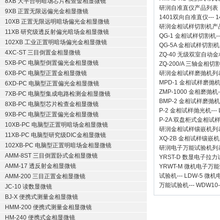
8XB 大平台明暗场芯片检查金相显微镜
研润自准直仪
产品列表
9XB 正置无限远偏光金相显微镜
1401双向自准直仪
---
1
10XB 正置无限远明暗场偏光金相显微镜
研润金相试样切割机
产
11XB 研究级透反射偏光暗场金相显微镜
QG-1
金相试样切割机
-
102XB 工业正置明暗场偏光金相显微镜
QG-5A
金相试样切割机
4XC-ST 三目倒置金相显微镜
ZQ-40
无级双室自动金
5XB-PC 电脑型倒置偏光金相显微镜
ZQ-200/A
三轴金相切
6XB-PC 电脑型正置金相显微镜
研润金相试样磨抛机
列
MPD-1
金相试样磨抛
6XD-PC 电脑型正置偏光金相显微镜
ZMP-1000
金相磨抛机
7XB-PC 电脑型集成电路检测金相显微镜
BMP-2 金相试样磨抛机
8XB-PC 电脑型芯片检查金相显微镜
P-2 金相试样抛光机
---
9XB-PC 电脑型正置偏光金相显微镜
P-2A 双盘柜式金相试
10XB-PC 电脑型正置明暗场金相显微镜
研润金相试样镶嵌机
列
11XB-PC 电脑型研究级DIC金相显微镜
XQ-2B
金相试样镶嵌机
102XB-PC 电脑型正置明暗场金相显微镜
研润电子万能试验机
列
AMM-8ST 三目倒置卧式金相显微镜
YRST-D 数显电子拉
AMM-17 透反射金相显微镜
YRWT-M 微机电子万
试验机
---
LDW-5 微
AMM-200 三目正置金相显微镜
万能试验机
---
WDW10
JC-10 读数显微镜
BJ-X 便携式测量金相显微镜
HMM-200 便携式测量金相显微镜
HM-240 便携式金相显微镜