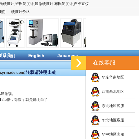
氏硬度计
,
维氏硬度计
,
显微硬度计
,
布氏硬度计
,
自准直仪
我们
硬度计价格
联系我们
English
Japanese
在线客服
;转载请注明出处
ww.yrmade.com
华东华南地区
西南西北地区
视显微镜。
2.5倍，等数字就是能明白了
东北地区客服
华北地区客服
华中地区客服