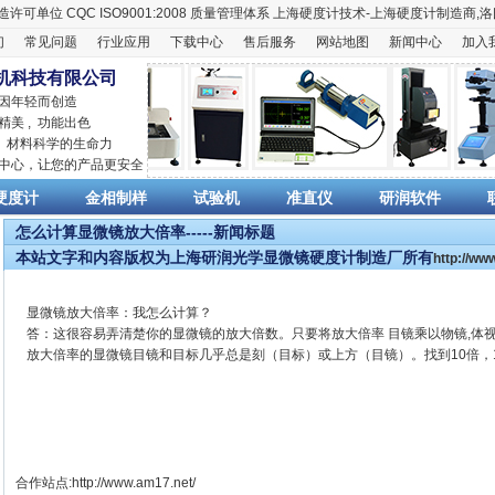
造许可单位
CQC ISO9001:2008
质量管理体系
上海硬度计
技术-上海
硬度计
制造商,
洛
们
常见问题
行业应用
下载中心
售后服务
网站地图
新闻中心
加入
机科技有限公司
 因年轻而创造
精美 , 功能出色
,
材料科学
的生命力
销中心，让您的产品更安全
硬度计
金相制样
试验机
准直仪
研润软件
怎么计算显微镜放大倍率-----新闻标题
本站文字和内容版权为上海研润光学显微镜硬度计制造厂所有
http://w
显微镜放大倍率：我怎么计算？
答：这很容易弄清楚你的显微镜的放大倍数。只要将放大倍率 目镜乘以物镜,体
放大倍率的显微镜目镜和目标几乎总是刻（目标）或上方（目镜）。找到10倍，1
合作站点:
http://www.am17.net/