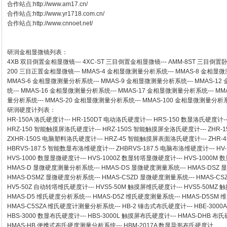
合作站点:
http://www.am17.cn/
合作站点:
http://www.yr1718.com.cn/
合作站点:
http://www.cnnoet.net/
研润金相显微镜
列表：
4XB
双目倒置金相显微镜
---
4XC-ST
三目倒置金相显微镜
---
AMM-8ST
三目倒置
200
三目正置金相显微镜
---
MMAS-4
金相显微测量分析系统
---
MMAS-8
金相显微
MMAS-6
金相显微测量分析系统
---
MMAS-9
金相显微测量分析系统
---
MMAS-12
统
---
MMAS-16
金相显微测量分析系统
---
MMAS-17
金相显微测量分析系统
---
MM
量分析系统
---
MMAS-20
金相显微测量分析系统
---
MMAS-100
金相显微测量分析
研润硬度计
列表：
HR-150A 洛氏硬度计
---
HR-150DT 电动洛氏硬度计
---
HRS-150 数显洛氏硬度计
-
HRZ-150 智能触摸屏洛氏硬度计
---
HRZ-150S 智能触摸屏全洛氏硬度计
---
ZHR-
ZXHR-150S 电脑塑料洛氏硬度计
---
HRZ-45 智能触摸屏表面洛氏硬度计
---
ZHR
HBRVS-187.5 智能数显布洛维硬度计
---
ZHBRVS-187.5 电脑布洛维硬度计
---
HV
HVS-1000 数显显微硬度计
---
HVS-1000Z 数显转塔显微硬度计
---
HVS-1000M
HMAS-D 显微硬度测量分析系统
---
HMAS-DS 显微硬度测量系统
---
HMAS-DSZ
HMAS-DSMZ 显微硬度分析系统
---
HMAS-CSZD 显微硬度测量系统
---
HMAS-C
HV5-50Z 自动转塔维氏硬度计
---
HVS5-50M 触摸屏维氏硬度计
---
HVS5-50M
HMAS-D5 维氏硬度分析系统
---
HMAS-D5Z 维氏硬度测量系统
---
HMAS-D5SM
HMAS-C5SZA 维氏硬度计测量分析系统
---
HB-2 锤击式布氏硬度计
---
HBE-300
HBS-3000 数显布氏硬度计
---
HBS-3000L 触摸屏布氏硬度计
---
HMAS-DHB 布
HMAS-HB 便携式布氏硬度测量分析系统
---
HBM-2017A 数显异形布氏硬度计