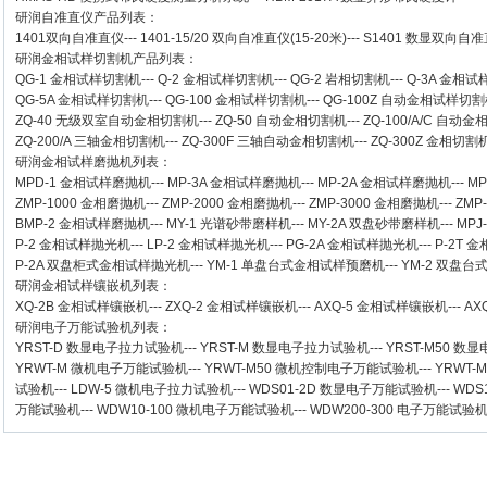
研润自准直仪
产品列表：
1401双向自准直仪
---
1401-15/20 双向自准直仪(15-20米)
---
S1401 数显双向自准直
研润金相试样切割机
产品列表：
QG-1
金相试样切割机
---
Q-2
金相试样切割机
---
QG-2
岩相切割机
---
Q-3A
金相试
QG-5A
金相试样切割机
---
QG-100
金相试样切割机
---
QG-100Z
自动金相试样切割
ZQ-40
无级双室自动金相切割机
---
ZQ-50
自动金相切割机
---
ZQ-100/A/C
自动金
ZQ-200/A
三轴金相切割机
---
ZQ-300F
三轴自动金相切割机
---
ZQ-300Z
金相切割
研润金相试样磨抛机
列表：
MPD-1
金相试样磨抛机
---
MP-3A
金相试样磨抛机
---
MP-2A
金相试样磨抛机
---
MP
ZMP-1000
金相磨抛机
---
ZMP-2000
金相磨抛机
---
ZMP-3000
金相磨抛机
---
ZMP
BMP-2 金相试样磨抛机
---
MY-1 光谱砂带磨样机
---
MY-2A 双盘砂带磨样机
---
MPJ
P-2 金相试样抛光机
---
LP-2 金相试样抛光机
---
PG-2A 金相试样抛光机
---
P-2T 
P-2A 双盘柜式金相试样抛光机
---
YM-1 单盘台式金相试样预磨机
---
YM-2 双盘
研润金相试样镶嵌机
列表：
XQ-2B
金相试样镶嵌机
---
ZXQ-2
金相试样镶嵌机
---
AXQ-5
金相试样镶嵌机
---
AX
研润电子万能试验机
列表：
YRST-D 数显电子拉力试验机
---
YRST-M 数显电子拉力试验机
---
YRST-M50 
YRWT-M 微机电子万能试验机
---
YRWT-M50 微机控制电子万能试验机
---
YRWT-
试验机
---
LDW-5 微机电子拉力试验机
---
WDS01-2D 数显电子万能试验机
---
WDS
万能试验机
---
WDW10-100 微机电子万能试验机
---
WDW200-300 电子万能试验