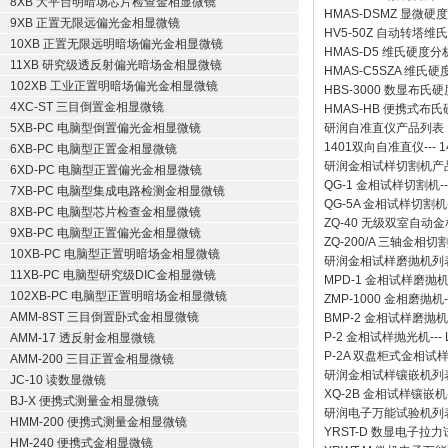
8XB 大平台明暗场芯片检查金相显微镜
HMAS-DSMZ 显微
9XB 正置无限远偏光金相显微镜
HV5-50Z 自动转塔维
10XB 正置无限远明暗场偏光金相显微镜
HMAS-D5 维氏硬度
11XB 研究级透反射偏光暗场金相显微镜
HMAS-C5SZA 维
102XB 工业正置明暗场偏光金相显微镜
HBS-3000 数显布氏
4XC-ST 三目倒置金相显微镜
HMAS-HB 便携式布
5XB-PC 电脑型倒置偏光金相显微镜
研润自准直仪
产品列表
1401双向自准直仪
---
1
6XB-PC 电脑型正置金相显微镜
研润金相试样切割机
产
6XD-PC 电脑型正置偏光金相显微镜
QG-1
金相试样切割机
-
7XB-PC 电脑型集成电路检测金相显微镜
QG-5A
金相试样切割机
8XB-PC 电脑型芯片检查金相显微镜
ZQ-40
无级双室自动金
9XB-PC 电脑型正置偏光金相显微镜
ZQ-200/A
三轴金相切
10XB-PC 电脑型正置明暗场金相显微镜
研润金相试样磨抛机
列
11XB-PC 电脑型研究级DIC金相显微镜
MPD-1
金相试样磨抛
102XB-PC 电脑型正置明暗场金相显微镜
ZMP-1000
金相磨抛机
AMM-8ST 三目倒置卧式金相显微镜
BMP-2 金相试样磨抛机
P-2 金相试样抛光机
---
AMM-17 透反射金相显微镜
P-2A 双盘柜式金相试
AMM-200 三目正置金相显微镜
研润金相试样镶嵌机
列
JC-10 读数显微镜
XQ-2B
金相试样镶嵌机
BJ-X 便携式测量金相显微镜
研润电子万能试验机
列
HMM-200 便携式测量金相显微镜
YRST-D 数显电子拉
HM-240 便携式金相显微镜