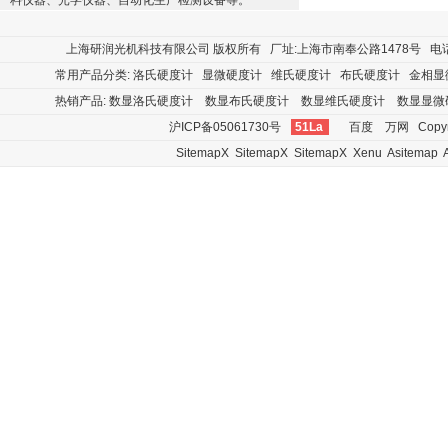
料仪器、光学仪器、自动化生产检测设备等。
上海研润光机科技有限公司
版权所有 厂址:上海市南奉公路1478号 电话:400
常用产品分类:
洛氏硬度计
显微硬度计
维氏硬度计
布氏硬度计
金相显
热销产品:
数显洛氏硬度计
数显布氏硬度计
数显维氏硬度计
数显显微
沪ICP备05061730号
51La
百度
万网
Copyr
SitemapX
SitemapX
SitemapX
Xenu
Asitemap