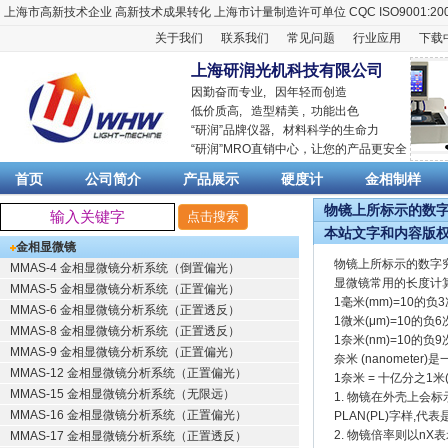
上海市高新技术企业
高新技术成果转化
上海市计量制造许可单位
CQC ISO9001:20
关于我们
联系我们
常见问题
行业应用
下载
上海研润光机科技有限公司
因勤奋而专业, 因年轻而创造
低价质高, 造型精美 , 功能出色
“
研润
”品牌仪器,
材料科学
的生命力
“
研润
”MRO直销中心，让您的产品更安全
首页
公司简介
产品展示
硬度计
金相制样
物镜上所标示的数字究
本站文字和内容版
金相显微镜
物镜上所标示的数字
MMAS-4 金相显微镜分析系统（倒置偏光）
显微镜常用的长度计
MMAS-5 金相显微镜分析系统（正置偏光）
1毫米(mm)=10的负3次
MMAS-6 金相显微镜分析系统（正置透反）
1微米(μm)=10的负6次方
MMAS-8 金相显微镜分析系统（正置透反）
1奈米(nm)=10的负9次方
MMAS-9 金相显微镜分析系统（正置偏光）
奈米 (nanomete
MMAS-12 金相显微镜分析系统（正置偏光）
1奈米 = 十亿分之1
MMAS-15 金相显微镜分析系统（无限远）
1. 物镜在外壳上会标示种类
MMAS-16 金相显微镜分析系统（正置偏光）
PLAN(PL)字样,
2. 物镜倍率则以nX表示
MMAS-17 金相显微镜分析系统（正置透反）