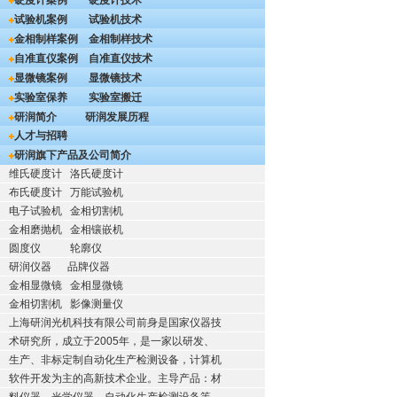
硬度计案例
硬度计技术
试验机案例
试验机技术
金相制样案例
金相制样技术
自准直仪案例
自准直仪技术
显微镜案例
显微镜技术
实验室保养
实验室搬迁
研润简介
研润发展历程
人才与招聘
研润旗下产品及公司简介
维氏硬度计
洛氏硬度计
布氏硬度计
万能试验机
电子试验机
金相切割机
金相磨抛机
金相镶嵌机
圆度仪
轮廓仪
研润仪器
品牌仪器
金相显微镜
金相显微镜
金相切割机
影像测量仪
上海研润光机科技有限公司前身是国家仪器技
术研究所，成立于2005年，是一家以研发、
生产、非标定制自动化生产检测设备，计算机
软件开发为主的高新技术企业。主导产品：材