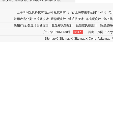
料仪器、光学仪器、自动化生产检测设备等。
上海研润光机科技有限公司
版权所有 厂址:上海市南奉公路1478号 电话:400
常用产品分类:
洛氏硬度计
显微硬度计
维氏硬度计
布氏硬度计
金相显
热销产品:
数显洛氏硬度计
数显布氏硬度计
数显维氏硬度计
数显显微
沪ICP备05061730号
51La
百度
万网
Copyr
SitemapX
SitemapX
SitemapX
Xenu
Asitemap