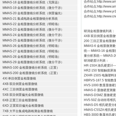
合作站点:
http://www.am
MMAS-18 金相显微镜分析系统（无限远）
合作站点:
http://www.a
MMAS-19 金相显微镜分析系统（微分干涉）
合作站点:
http://www.y
MMAS-20 金相显微镜分析系统（倒置偏光）
合作站点:
http://www.cn
MMAS-21 集成电路金相显微镜分析系统
MMAS-22 金相显微镜分析系统（明暗场）
MMAS-23 金相显微镜分析系统（微分干涉）
研润金相显微镜
列表：
MMAS-24 金相显微镜分析系统（微分干涉）
4XB
双目倒置金相显微
MMAS-25 金相显微镜分析系统（微分干涉）
200
三目正置金相显微
MMAS-26 金相显微镜分析系统（明暗场）
MMAS-6
金相显微测量
统
---
MMAS-16
金相显
MMAS-27 金相显微镜分析系统（明暗场）
量分析系统
---
MMAS-2
MMAS-28 金相显微镜分析系统（明暗场）
研润硬度计
列表：
MMAS-29 金相显微镜分析系统（微分干涉）
HR-150A 洛氏硬度计
--
MMAS-100 金相显微镜分析系统（正置）
HRZ-150 智能触摸
MMAS-200 金相显微镜分析系统（正置）
ZXHR-150S 电脑塑
4XI 单目倒置金相显微镜
HBRVS-187.5 智
4XB 双目倒置金相显微镜
HVS-1000 数显显微
4XC 三目倒置金相显微镜
HMAS-D 显微硬度测
5XB 双目倒置偏光金相显微镜
HMAS-DSMZ 显微
HV5-50Z 自动转塔维
6XB 正置三目金相显微镜
HMAS-D5 维氏硬度
6XD 正置双目偏光金相显微镜
HMAS-C5SZA 维
7XB 大平台集成电路检测金相显微镜
HBS-3000 数显布氏