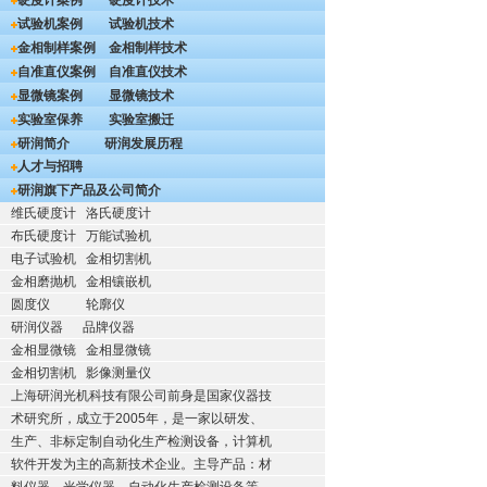
硬度计案例
硬度计技术
试验机案例
试验机技术
金相制样案例
金相制样技术
自准直仪案例
自准直仪技术
显微镜案例
显微镜技术
实验室保养
实验室搬迁
研润简介
研润发展历程
人才与招聘
研润旗下产品及公司简介
维氏硬度计
洛氏硬度计
布氏硬度计
万能试验机
电子试验机
金相切割机
金相磨抛机
金相镶嵌机
圆度仪
轮廓仪
研润仪器
品牌仪器
金相显微镜
金相显微镜
金相切割机
影像测量仪
上海研润光机科技有限公司前身是国家仪器技
术研究所，成立于2005年，是一家以研发、
生产、非标定制自动化生产检测设备，计算机
软件开发为主的高新技术企业。主导产品：材