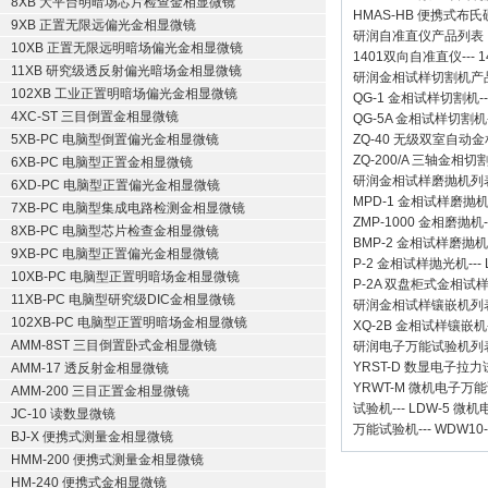
8XB 大平台明暗场芯片检查金相显微镜
HMAS-HB 便携式布
9XB 正置无限远偏光金相显微镜
研润自准直仪
产品列表
10XB 正置无限远明暗场偏光金相显微镜
1401双向自准直仪
---
1
11XB 研究级透反射偏光暗场金相显微镜
研润金相试样切割机
产
102XB 工业正置明暗场偏光金相显微镜
QG-1
金相试样切割机
-
4XC-ST 三目倒置金相显微镜
QG-5A
金相试样切割机
5XB-PC 电脑型倒置偏光金相显微镜
ZQ-40
无级双室自动金
ZQ-200/A
三轴金相切
6XB-PC 电脑型正置金相显微镜
研润金相试样磨抛机
列
6XD-PC 电脑型正置偏光金相显微镜
MPD-1
金相试样磨抛
7XB-PC 电脑型集成电路检测金相显微镜
ZMP-1000
金相磨抛机
8XB-PC 电脑型芯片检查金相显微镜
BMP-2 金相试样磨抛机
9XB-PC 电脑型正置偏光金相显微镜
P-2 金相试样抛光机
---
10XB-PC 电脑型正置明暗场金相显微镜
P-2A 双盘柜式金相试
11XB-PC 电脑型研究级DIC金相显微镜
研润金相试样镶嵌机
列
102XB-PC 电脑型正置明暗场金相显微镜
XQ-2B
金相试样镶嵌机
AMM-8ST 三目倒置卧式金相显微镜
研润电子万能试验机
列
YRST-D 数显电子拉
AMM-17 透反射金相显微镜
YRWT-M 微机电子万
AMM-200 三目正置金相显微镜
试验机
---
LDW-5 微
JC-10 读数显微镜
万能试验机
---
WDW10
BJ-X 便携式测量金相显微镜
HMM-200 便携式测量金相显微镜
HM-240 便携式金相显微镜