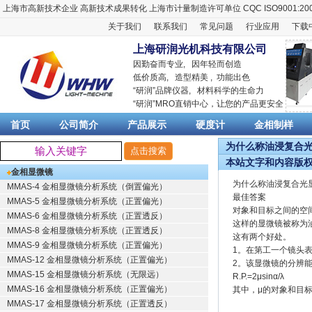
上海市高新技术企业
高新技术成果转化
上海市计量制造许可单位
CQC ISO9001:20
关于我们
联系我们
常见问题
行业应用
下载
上海研润光机科技有限公司
因勤奋而专业, 因年轻而创造
低价质高, 造型精美 , 功能出色
“
研润
”品牌仪器,
材料科学
的生命力
“
研润
”MRO直销中心，让您的产品更安全
首页
公司简介
产品展示
硬度计
金相制样
为什么称油浸复合光显
本站文字和内容版
金相显微镜
为什么称油浸复合光
MMAS-4 金相显微镜分析系统（倒置偏光）
最佳答案
MMAS-5 金相显微镜分析系统（正置偏光）
对象和目标之间的空间
MMAS-6 金相显微镜分析系统（正置透反）
这样的显微镜被称为
MMAS-8 金相显微镜分析系统（正置透反）
这有两个好处。
MMAS-9 金相显微镜分析系统（正置偏光）
1。在第工一个镜头
MMAS-12 金相显微镜分析系统（正置偏光）
2。该显微镜的分辨
MMAS-15 金相显微镜分析系统（无限远）
R.P.=2μsinα/λ
MMAS-16 金相显微镜分析系统（正置偏光）
其中，μ的对象和目
MMAS-17 金相显微镜分析系统（正置透反）