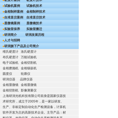
硬度计案例
硬度计技术
试验机案例
试验机技术
金相制样案例
金相制样技术
自准直仪案例
自准直仪技术
显微镜案例
显微镜技术
实验室保养
实验室搬迁
研润简介
研润发展历程
人才与招聘
研润旗下产品及公司简介
维氏硬度计
洛氏硬度计
布氏硬度计
万能试验机
电子试验机
金相切割机
金相磨抛机
金相镶嵌机
圆度仪
轮廓仪
研润仪器
品牌仪器
金相显微镜
金相显微镜
金相切割机
影像测量仪
上海研润光机科技有限公司前身是国家仪器技
术研究所，成立于2005年，是一家以研发、
生产、非标定制自动化生产检测设备，计算机
软件开发为主的高新技术企业。主导产品：材