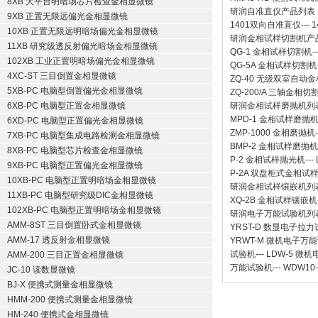
8XB 大平台明暗场芯片检查金相显微镜
研润自准直仪
产品列表
9XB 正置无限远偏光金相显微镜
1401双向自准直仪
---
1
10XB 正置无限远明暗场偏光金相显微镜
研润金相试样切割机
产
11XB 研究级透反射偏光暗场金相显微镜
QG-1
金相试样切割机
-
102XB 工业正置明暗场偏光金相显微镜
QG-5A
金相试样切割机
4XC-ST 三目倒置金相显微镜
ZQ-40
无级双室自动金
5XB-PC 电脑型倒置偏光金相显微镜
ZQ-200/A
三轴金相切
6XB-PC 电脑型正置金相显微镜
研润金相试样磨抛机
列
MPD-1
金相试样磨抛
6XD-PC 电脑型正置偏光金相显微镜
ZMP-1000
金相磨抛机
7XB-PC 电脑型集成电路检测金相显微镜
BMP-2 金相试样磨抛机
8XB-PC 电脑型芯片检查金相显微镜
P-2 金相试样抛光机
---
9XB-PC 电脑型正置偏光金相显微镜
P-2A 双盘柜式金相试
10XB-PC 电脑型正置明暗场金相显微镜
研润金相试样镶嵌机
列
11XB-PC 电脑型研究级DIC金相显微镜
XQ-2B
金相试样镶嵌机
102XB-PC 电脑型正置明暗场金相显微镜
研润电子万能试验机
列
AMM-8ST 三目倒置卧式金相显微镜
YRST-D 数显电子拉
AMM-17 透反射金相显微镜
YRWT-M 微机电子万
试验机
---
LDW-5 微
AMM-200 三目正置金相显微镜
万能试验机
---
WDW10
JC-10 读数显微镜
BJ-X 便携式测量金相显微镜
HMM-200 便携式测量金相显微镜
HM-240 便携式金相显微镜