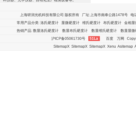
料仪器、光学仪器、自动化生产检测设备等。
上海研润光机科技有限公司
版权所有 厂址:上海市南奉公路1478号 电话:400
常用产品分类:
洛氏硬度计
显微硬度计
维氏硬度计
布氏硬度计
金相显
热销产品:
数显洛氏硬度计
数显布氏硬度计
数显维氏硬度计
数显显微
沪ICP备05061730号
51La
百度
万网
Copyr
SitemapX
SitemapX
SitemapX
Xenu
Asitemap