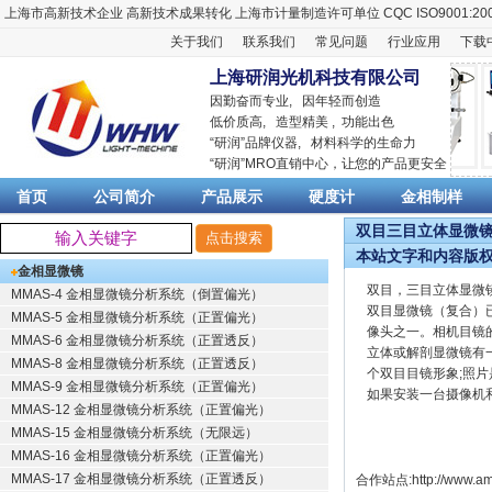
上海市高新技术企业
高新技术成果转化
上海市计量制造许可单位
CQC ISO9001:20
关于我们
联系我们
常见问题
行业应用
下载
上海研润光机科技有限公司
因勤奋而专业, 因年轻而创造
低价质高, 造型精美 , 功能出色
“
研润
”品牌仪器,
材料科学
的生命力
“
研润
”MRO直销中心，让您的产品更安全
首页
公司简介
产品展示
硬度计
金相制样
双目三目立体显微镜之
本站文字和内容版
金相显微镜
双目，三目立体显微
MMAS-4 金相显微镜分析系统（倒置偏光）
双目显微镜（复合）
MMAS-5 金相显微镜分析系统（正置偏光）
像头之一。相机目镜
MMAS-6 金相显微镜分析系统（正置透反）
立体或解剖显微镜有
MMAS-8 金相显微镜分析系统（正置透反）
个双目目镜形象;照片
MMAS-9 金相显微镜分析系统（正置偏光）
如果安装一台摄像机
MMAS-12 金相显微镜分析系统（正置偏光）
MMAS-15 金相显微镜分析系统（无限远）
MMAS-16 金相显微镜分析系统（正置偏光）
MMAS-17 金相显微镜分析系统（正置透反）
合作站点:
http://www.am