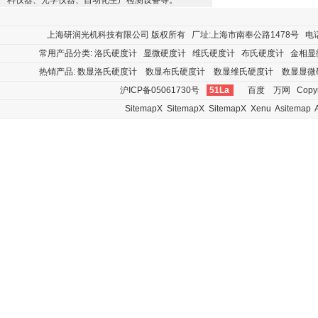
料仪器、光学仪器、自动化生产检测设备等。
上海研润光机科技有限公司
版权所有 厂址:上海市南奉公路1478号 电话:400
常用产品分类:
洛氏硬度计
显微硬度计
维氏硬度计
布氏硬度计
金相显
热销产品:
数显洛氏硬度计
数显布氏硬度计
数显维氏硬度计
数显显微
沪ICP备05061730号
51La
百度
万网
Copyr
SitemapX
SitemapX
SitemapX
Xenu
Asitemap