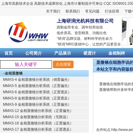
上海市高新技术企业
高新技术成果转化
上海市计量制造许可单位
CQC ISO9001:20
关于我们
联系我们
常见问题
行业应用
下载
上海研润光机科技有限公司
因勤奋而专业, 因年轻而创造
低价质高, 造型精美 , 功能出色
“
研润
”品牌仪器,
材料科学
的生命力
“
研润
”MRO直销中心，让您的产品更安全
首页
公司简介
产品展示
硬度计
金相制样
显微镜在细胞学说的发
本站文字和内容版
金相显微镜
MMAS-4 金相显微镜分析系统（倒置偏光）
显微镜在细胞学说的
MMAS-5 金相显微镜分析系统（正置偏光）
显微镜帮助许多科学
MMAS-6 金相显微镜分析系统（正置透反）
MMAS-8 金相显微镜分析系统（正置透反）
MMAS-9 金相显微镜分析系统（正置偏光）
MMAS-12 金相显微镜分析系统（正置偏光）
MMAS-15 金相显微镜分析系统（无限远）
MMAS-16 金相显微镜分析系统（正置偏光）
MMAS-17 金相显微镜分析系统（正置透反）
合作站点:
http://www.am