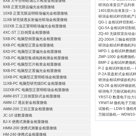
8XB 大平台明暗场芯片检查金相显微镜
研润自准直仪
产品列表
9XB 正置无限远偏光金相显微镜
1401双向自准直仪
---
1
10XB 正置无限远明暗场偏光金相显微镜
研润金相试样切割机
产
11XB 研究级透反射偏光暗场金相显微镜
QG-1
金相试样切割机
-
102XB 工业正置明暗场偏光金相显微镜
QG-5A
金相试样切割机
4XC-ST 三目倒置金相显微镜
ZQ-40
无级双室自动金
5XB-PC 电脑型倒置偏光金相显微镜
ZQ-200/A
三轴金相切
6XB-PC 电脑型正置金相显微镜
研润金相试样磨抛机
列
MPD-1
金相试样磨抛
6XD-PC 电脑型正置偏光金相显微镜
ZMP-1000
金相磨抛机
7XB-PC 电脑型集成电路检测金相显微镜
BMP-2 金相试样磨抛机
8XB-PC 电脑型芯片检查金相显微镜
P-2 金相试样抛光机
---
9XB-PC 电脑型正置偏光金相显微镜
P-2A 双盘柜式金相试
10XB-PC 电脑型正置明暗场金相显微镜
研润金相试样镶嵌机
列
11XB-PC 电脑型研究级DIC金相显微镜
XQ-2B
金相试样镶嵌机
102XB-PC 电脑型正置明暗场金相显微镜
研润电子万能试验机
列
AMM-8ST 三目倒置卧式金相显微镜
YRST-D 数显电子拉
AMM-17 透反射金相显微镜
YRWT-M 微机电子万
试验机
---
LDW-5 微
AMM-200 三目正置金相显微镜
万能试验机
---
WDW10
JC-10 读数显微镜
BJ-X 便携式测量金相显微镜
HMM-200 便携式测量金相显微镜
HM-240 便携式金相显微镜