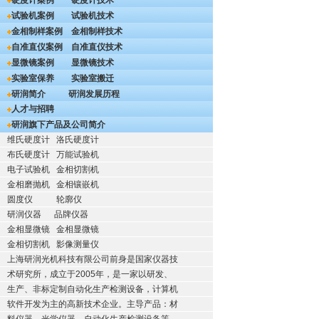
硬度计案例
硬度计技术
试验机案例
试验机技术
金相制样案例
金相制样技术
自准直仪案例
自准直仪技术
显微镜案例
显微镜技术
实验室保养
实验室搬迁
研润简介
研润发展历程
人才与招聘
研润旗下产品及公司简介
维氏硬度计
洛氏硬度计
布氏硬度计
万能试验机
电子试验机
金相切割机
金相磨抛机
金相镶嵌机
圆度仪
轮廓仪
研润仪器
品牌仪器
金相显微镜
金相显微镜
金相切割机
影像测量仪
上海研润光机科技有限公司前身是国家仪器技
术研究所，成立于2005年，是一家以研发、
生产、非标定制自动化生产检测设备，计算机
软件开发为主的高新技术企业。主导产品：材