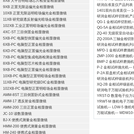
8XB 大平台明暗场芯片检查金相显微镜
研润自准直仪
产品列表
9XB 正置无限远偏光金相显微镜
1401双向自准直仪
---
1
10XB 正置无限远明暗场偏光金相显微镜
研润金相试样切割机
产
11XB 研究级透反射偏光暗场金相显微镜
QG-1
金相试样切割机
-
102XB 工业正置明暗场偏光金相显微镜
QG-5A
金相试样切割机
4XC-ST 三目倒置金相显微镜
ZQ-40
无级双室自动金
5XB-PC 电脑型倒置偏光金相显微镜
ZQ-200/A
三轴金相切
6XB-PC 电脑型正置金相显微镜
研润金相试样磨抛机
列
MPD-1
金相试样磨抛
6XD-PC 电脑型正置偏光金相显微镜
ZMP-1000
金相磨抛机
7XB-PC 电脑型集成电路检测金相显微镜
BMP-2 金相试样磨抛机
8XB-PC 电脑型芯片检查金相显微镜
P-2 金相试样抛光机
---
9XB-PC 电脑型正置偏光金相显微镜
P-2A 双盘柜式金相试
10XB-PC 电脑型正置明暗场金相显微镜
研润金相试样镶嵌机
列
11XB-PC 电脑型研究级DIC金相显微镜
XQ-2B
金相试样镶嵌机
102XB-PC 电脑型正置明暗场金相显微镜
研润电子万能试验机
列
AMM-8ST 三目倒置卧式金相显微镜
YRST-D 数显电子拉
AMM-17 透反射金相显微镜
YRWT-M 微机电子万
试验机
---
LDW-5 微
AMM-200 三目正置金相显微镜
万能试验机
---
WDW10
JC-10 读数显微镜
BJ-X 便携式测量金相显微镜
HMM-200 便携式测量金相显微镜
HM-240 便携式金相显微镜