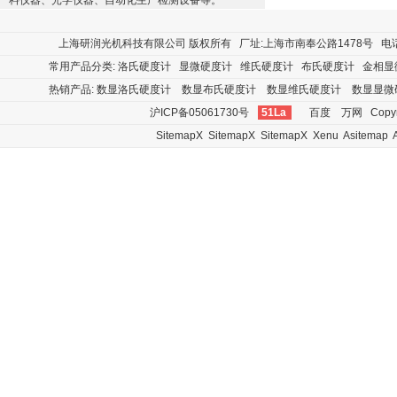
料仪器、光学仪器、自动化生产检测设备等。
上海研润光机科技有限公司
版权所有 厂址:上海市南奉公路1478号 电话:400
常用产品分类:
洛氏硬度计
显微硬度计
维氏硬度计
布氏硬度计
金相显
热销产品:
数显洛氏硬度计
数显布氏硬度计
数显维氏硬度计
数显显微
沪ICP备05061730号
51La
百度
万网
Copyr
SitemapX
SitemapX
SitemapX
Xenu
Asitemap