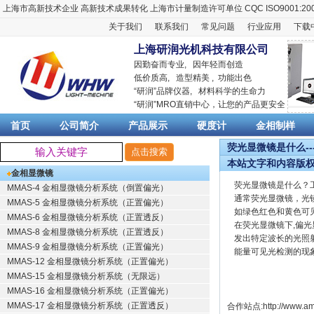
上海市高新技术企业
高新技术成果转化
上海市计量制造许可单位
CQC ISO9001:20
关于我们
联系我们
常见问题
行业应用
下载
上海研润光机科技有限公司
因勤奋而专业, 因年轻而创造
低价质高, 造型精美 , 功能出色
“
研润
”品牌仪器,
材料科学
的生命力
“
研润
”MRO直销中心，让您的产品更安全
首页
公司简介
产品展示
硬度计
金相制样
荧光显微镜是什么--
本站文字和内容版
金相显微镜
荧光显微镜是什么？
MMAS-4 金相显微镜分析系统（倒置偏光）
通常荧光显微镜，光
MMAS-5 金相显微镜分析系统（正置偏光）
如绿色红色和黄色可
MMAS-6 金相显微镜分析系统（正置透反）
在荧光显微镜下,偏
MMAS-8 金相显微镜分析系统（正置透反）
发出特定波长的光照
MMAS-9 金相显微镜分析系统（正置偏光）
能量可见光检测的现
MMAS-12 金相显微镜分析系统（正置偏光）
MMAS-15 金相显微镜分析系统（无限远）
MMAS-16 金相显微镜分析系统（正置偏光）
MMAS-17 金相显微镜分析系统（正置透反）
合作站点:
http://www.am