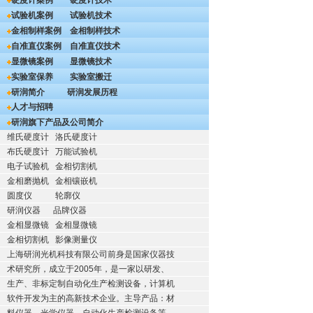
硬度计案例
硬度计技术
试验机案例
试验机技术
金相制样案例
金相制样技术
自准直仪案例
自准直仪技术
显微镜案例
显微镜技术
实验室保养
实验室搬迁
研润简介
研润发展历程
人才与招聘
研润旗下产品及公司简介
维氏硬度计
洛氏硬度计
布氏硬度计
万能试验机
电子试验机
金相切割机
金相磨抛机
金相镶嵌机
圆度仪
轮廓仪
研润仪器
品牌仪器
金相显微镜
金相显微镜
金相切割机
影像测量仪
上海研润光机科技有限公司前身是国家仪器技
术研究所，成立于2005年，是一家以研发、
生产、非标定制自动化生产检测设备，计算机
软件开发为主的高新技术企业。主导产品：材