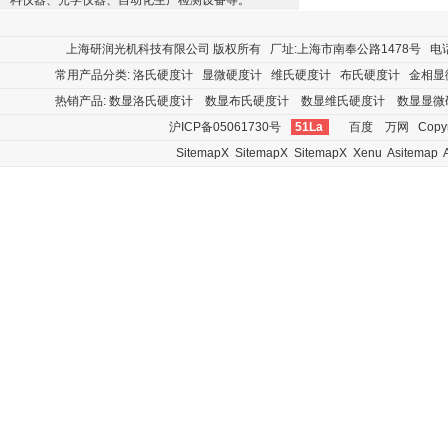
料仪器、光学仪器、自动化生产检测设备等。
上海研润光机科技有限公司
版权所有 厂址:上海市南奉公路1478号 电话:400
常用产品分类:
洛氏硬度计
显微硬度计
维氏硬度计
布氏硬度计
金相显
热销产品:
数显洛氏硬度计
数显布氏硬度计
数显维氏硬度计
数显显微
沪ICP备05061730号
51La
百度
万网
Copyr
SitemapX
SitemapX
SitemapX
Xenu
Asitemap