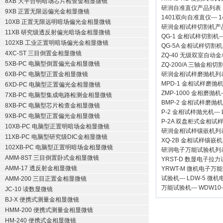
8XB 大平台明暗场芯片检查金相显微镜
研润自准直仪
产品列表
9XB 正置无限远偏光金相显微镜
1401双向自准直仪
---
1
10XB 正置无限远明暗场偏光金相显微镜
研润金相试样切割机
产
11XB 研究级透反射偏光暗场金相显微镜
QG-1
金相试样切割机
-
102XB 工业正置明暗场偏光金相显微镜
QG-5A
金相试样切割机
4XC-ST 三目倒置金相显微镜
ZQ-40
无级双室自动金
5XB-PC 电脑型倒置偏光金相显微镜
ZQ-200/A
三轴金相切
6XB-PC 电脑型正置金相显微镜
研润金相试样磨抛机
列
MPD-1
金相试样磨抛
6XD-PC 电脑型正置偏光金相显微镜
ZMP-1000
金相磨抛机
7XB-PC 电脑型集成电路检测金相显微镜
BMP-2 金相试样磨抛机
8XB-PC 电脑型芯片检查金相显微镜
P-2 金相试样抛光机
---
9XB-PC 电脑型正置偏光金相显微镜
P-2A 双盘柜式金相试
10XB-PC 电脑型正置明暗场金相显微镜
研润金相试样镶嵌机
列
11XB-PC 电脑型研究级DIC金相显微镜
XQ-2B
金相试样镶嵌机
102XB-PC 电脑型正置明暗场金相显微镜
研润电子万能试验机
列
AMM-8ST 三目倒置卧式金相显微镜
YRST-D 数显电子拉
AMM-17 透反射金相显微镜
YRWT-M 微机电子万
试验机
---
LDW-5 微
AMM-200 三目正置金相显微镜
万能试验机
---
WDW10
JC-10 读数显微镜
BJ-X 便携式测量金相显微镜
HMM-200 便携式测量金相显微镜
HM-240 便携式金相显微镜