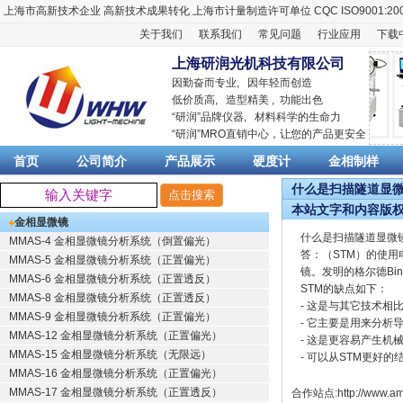
上海市高新技术企业
高新技术成果转化
上海市计量制造许可单位
CQC ISO9001:20
关于我们
联系我们
常见问题
行业应用
下载
上海研润光机科技有限公司
因勤奋而专业, 因年轻而创造
低价质高, 造型精美 , 功能出色
“
研润
”品牌仪器,
材料科学
的生命力
“
研润
”MRO直销中心，让您的产品更安全
首页
公司简介
产品展示
硬度计
金相制样
什么是扫描隧道显微镜
本站文字和内容版
金相显微镜
什么是扫描隧道显微
MMAS-4 金相显微镜分析系统（倒置偏光）
答：（STM）的使
MMAS-5 金相显微镜分析系统（正置偏光）
镜。发明的格尔德Bin
MMAS-6 金相显微镜分析系统（正置透反）
STM的缺点如下：
MMAS-8 金相显微镜分析系统（正置透反）
- 这是与其它技术相
MMAS-9 金相显微镜分析系统（正置偏光）
- 它主要是用来分析
MMAS-12 金相显微镜分析系统（正置偏光）
- 这是更容易产生机
MMAS-15 金相显微镜分析系统（无限远）
- 可以从STM更好
MMAS-16 金相显微镜分析系统（正置偏光）
MMAS-17 金相显微镜分析系统（正置透反）
合作站点:
http://www.am