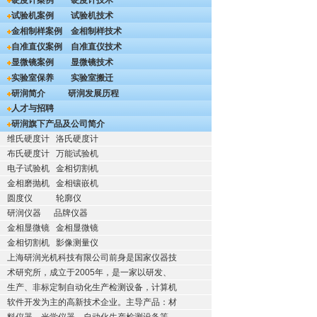
硬度计案例
硬度计技术
试验机案例
试验机技术
金相制样案例
金相制样技术
自准直仪案例
自准直仪技术
显微镜案例
显微镜技术
实验室保养
实验室搬迁
研润简介
研润发展历程
人才与招聘
研润旗下产品及公司简介
维氏硬度计
洛氏硬度计
布氏硬度计
万能试验机
电子试验机
金相切割机
金相磨抛机
金相镶嵌机
圆度仪
轮廓仪
研润仪器
品牌仪器
金相显微镜
金相显微镜
金相切割机
影像测量仪
上海研润光机科技有限公司前身是国家仪器技
术研究所，成立于2005年，是一家以研发、
生产、非标定制自动化生产检测设备，计算机
软件开发为主的高新技术企业。主导产品：材