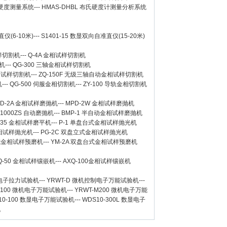
氏硬度测量系统
---
HMAS-DHBL 布氏硬度计测量分析系统
仪(6-10米)
---
S1401-15 数显双向自准直仪(15-20米)
样切割机
---
Q-4A
金相试样切割机
机
---
QG-300
三轴金相试样切割机
相试样切割机
---
ZQ-150F
无级三轴自动金相试样切割机
机
---
QG-500
伺服金相切割机
---
ZY-100
导轨金相切割机
D-2A
金相试样磨抛机
---
MPD-2W
金相试样磨抛机
-1000ZS 自动磨抛机
---
BMP-1 半自动金相试样磨抛机
-35 金相试样磨平机
---
P-1 单盘台式金相试样抛光机
金相试样抛光机
---
PG-2C 双盘立式金相试样抛光机
台式金相试样预磨机
---
YM-2A 双盘台式金相试样预磨机
Q-50
金相试样镶嵌机
---
AXQ-100
金相试样镶嵌机
数显电子拉力试验机
---
YRWT-D 微机控制电子万能试验机
---
M100 微机电子万能试验机
---
YRWT-M200 微机电子万能
10-100 数显电子万能试验机
---
WDS10-300L 数显电子
机