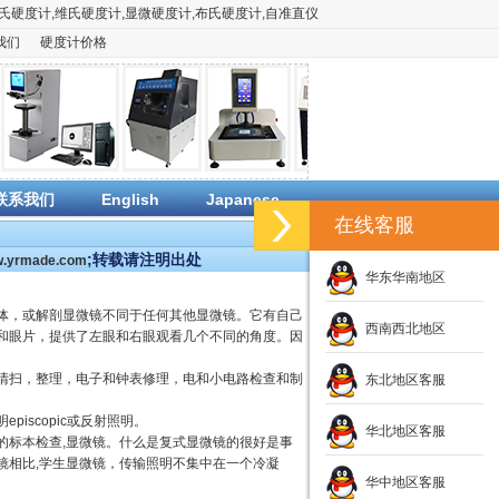
氏硬度计
,
维氏硬度计
,
显微硬度计
,
布氏硬度计
,
自准直仪
我们
硬度计价格
联系我们
English
Japanese
在线客服
;转载请注明出处
ww.yrmade.com
华东华南地区
体，或解剖显微镜不同于任何其他显微镜。它有自己
西南西北地区
和眼片，提供了左眼和右眼观看几个不同的角度。因
清扫，整理，电子和钟表修理，电和小电路检查和制
东北地区客服
iscopic或反射照明。
华北地区客服
的标本检查,显微镜。什么是复式显微镜的很好是事
镜相比,学生显微镜，传输照明不集中在一个冷凝
华中地区客服