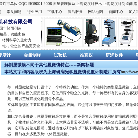
造许可单位
CQC ISO9001:2008
质量管理体系
上海硬度计
技术-上海
硬度计
制造商,
洛
们
常见问题
行业应用
下载中心
售后服务
网站地图
新闻中心
加入
机科技有限公司
 因年轻而创造
精美 , 功能出色
,
材料科学
的生命力
销中心，让您的产品更安全
硬度计
金相制样
试验机
准直仪
研润软件
解剖显微镜不同于其他显微镜特点-----新闻标题
本站文字和内容版权为上海研润光学显微镜硬度计制造厂所有
http://w
每一种显微镜是专门设计了一个特殊的功能。作为一个独特的类型是显微镜，立
的目的和自己的应用程序。它使用两个独立的光路。每个路径都有其自身的客观
此，可以三维可视化观测每个样品。
立体显微镜的主要应用在固体样品的表面。它也可以用来开展闭门实验，显微像
造。
相比复合显微镜，体视显微镜经常使用，而不是复合显微镜使用的传输或透射照明ep
从一个物体的反射光的使用，让太厚或非常不透明，可能不再是复式显微镜可见
实，它可以传输光照明，通过镜像或灯泡有以下以下明确的对象阶段。复式显微
器，目前在大多数系统中,体视显微镜。