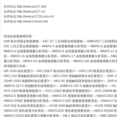
合作站点:
http://www.am17.net/
合作站点:
http://www.am17.cn/
合作站点:
http://www.yr1718.com.cn/
合作站点:
http://www.cnnoet.net/
研润金相显微镜
列表：
4XB
双目倒置金相显微镜
---
4XC-ST
三目倒置金相显微镜
---
AMM-8ST
三目倒置
200
三目正置金相显微镜
---
MMAS-4
金相显微测量分析系统
---
MMAS-8
金相显微
MMAS-6
金相显微测量分析系统
---
MMAS-9
金相显微测量分析系统
---
MMAS-12
统
---
MMAS-16
金相显微测量分析系统
---
MMAS-17
金相显微测量分析系统
---
MM
量分析系统
---
MMAS-20
金相显微测量分析系统
---
MMAS-100
金相显微测量分析
研润硬度计
列表：
HR-150A 洛氏硬度计
---
HR-150DT 电动洛氏硬度计
---
HRS-150 数显洛氏硬度计
-
HRZ-150 智能触摸屏洛氏硬度计
---
HRZ-150S 智能触摸屏全洛氏硬度计
---
ZHR-
ZXHR-150S 电脑塑料洛氏硬度计
---
HRZ-45 智能触摸屏表面洛氏硬度计
---
ZHR
HBRVS-187.5 智能数显布洛维硬度计
---
ZHBRVS-187.5 电脑布洛维硬度计
---
HV
HVS-1000 数显显微硬度计
---
HVS-1000Z 数显转塔显微硬度计
---
HVS-1000M
HMAS-D 显微硬度测量分析系统
---
HMAS-DS 显微硬度测量系统
---
HMAS-DSZ
HMAS-DSMZ 显微硬度分析系统
---
HMAS-CSZD 显微硬度测量系统
---
HMAS-C
HV5-50Z 自动转塔维氏硬度计
---
HVS5-50M 触摸屏维氏硬度计
---
HVS5-50M
HMAS-D5 维氏硬度分析系统
---
HMAS-D5Z 维氏硬度测量系统
---
HMAS-D5SM
HMAS-C5SZA 维氏硬度计测量分析系统
---
HB-2 锤击式布氏硬度计
---
HBE-300