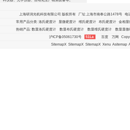
料仪器、光学仪器、自动化生产检测设备等。
上海研润光机科技有限公司
版权所有 厂址:上海市南奉公路1478号 电话:400
常用产品分类:
洛氏硬度计
显微硬度计
维氏硬度计
布氏硬度计
金相显
热销产品:
数显洛氏硬度计
数显布氏硬度计
数显维氏硬度计
数显显微
沪ICP备05061730号
51La
百度
万网
Copyr
SitemapX
SitemapX
SitemapX
Xenu
Asitemap