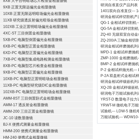
8XB 大平台明暗场芯片检查金相显微镜
研润自准直仪
产品列表
9XB 正置无限远偏光金相显微镜
1401双向自准直仪
---
1
10XB 正置无限远明暗场偏光金相显微镜
研润金相试样切割机
产
11XB 研究级透反射偏光暗场金相显微镜
QG-1
金相试样切割机
-
102XB 工业正置明暗场偏光金相显微镜
QG-5A
金相试样切割机
4XC-ST 三目倒置金相显微镜
ZQ-40
无级双室自动金
5XB-PC 电脑型倒置偏光金相显微镜
ZQ-200/A
三轴金相切
6XB-PC 电脑型正置金相显微镜
研润金相试样磨抛机
列
MPD-1
金相试样磨抛
6XD-PC 电脑型正置偏光金相显微镜
ZMP-1000
金相磨抛机
7XB-PC 电脑型集成电路检测金相显微镜
BMP-2 金相试样磨抛机
8XB-PC 电脑型芯片检查金相显微镜
P-2 金相试样抛光机
---
9XB-PC 电脑型正置偏光金相显微镜
P-2A 双盘柜式金相试
10XB-PC 电脑型正置明暗场金相显微镜
研润金相试样镶嵌机
列
11XB-PC 电脑型研究级DIC金相显微镜
XQ-2B
金相试样镶嵌机
102XB-PC 电脑型正置明暗场金相显微镜
研润电子万能试验机
列
AMM-8ST 三目倒置卧式金相显微镜
YRST-D 数显电子拉
AMM-17 透反射金相显微镜
YRWT-M 微机电子万
试验机
---
LDW-5 微
AMM-200 三目正置金相显微镜
万能试验机
---
WDW10
JC-10 读数显微镜
BJ-X 便携式测量金相显微镜
HMM-200 便携式测量金相显微镜
HM-240 便携式金相显微镜