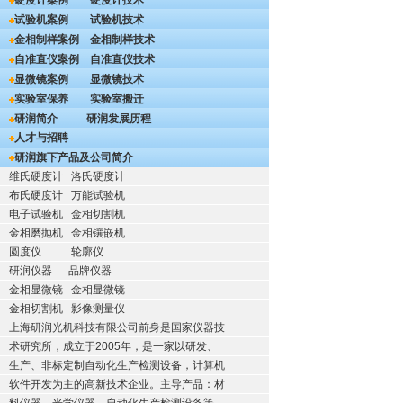
硬度计案例
硬度计技术
试验机案例
试验机技术
金相制样案例
金相制样技术
自准直仪案例
自准直仪技术
显微镜案例
显微镜技术
实验室保养
实验室搬迁
研润简介
研润发展历程
人才与招聘
研润旗下产品及公司简介
维氏硬度计
洛氏硬度计
布氏硬度计
万能试验机
电子试验机
金相切割机
金相磨抛机
金相镶嵌机
圆度仪
轮廓仪
研润仪器
品牌仪器
金相显微镜
金相显微镜
金相切割机
影像测量仪
上海研润光机科技有限公司前身是国家仪器技
术研究所，成立于2005年，是一家以研发、
生产、非标定制自动化生产检测设备，计算机
软件开发为主的高新技术企业。主导产品：材