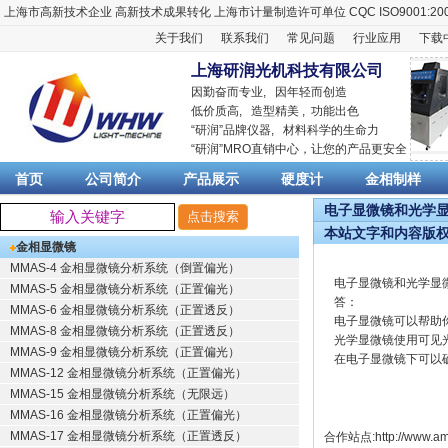
上海市高新技术企业
高新技术成果转化
上海市计量制造许可单位
CQC ISO9001:20
关于我们
联系我们
常见问题
行业应用
下载
上海研润光机科技有限公司
因勤奋而专业, 因年轻而创造
低价质高, 造型精美 , 功能出色
“
研润
”品牌仪器,
材料科学
的生命力
“
研润
”MRO直销中心，让您的产品更安全
首页
公司简介
产品展示
硬度计
金相制样
电子显微镜和光学显
本站文字和内容版
金相显微镜
MMAS-4 金相显微镜分析系统（倒置偏光）
电子显微镜和光学显
MMAS-5 金相显微镜分析系统（正置偏光）
答：
MMAS-6 金相显微镜分析系统（正置透反）
电子显微镜可以帮助
MMAS-8 金相显微镜分析系统（正置透反）
光学显微镜使用可见
MMAS-9 金相显微镜分析系统（正置偏光）
在电子显微镜下可以
MMAS-12 金相显微镜分析系统（正置偏光）
MMAS-15 金相显微镜分析系统（无限远）
MMAS-16 金相显微镜分析系统（正置偏光）
MMAS-17 金相显微镜分析系统（正置透反）
合作站点:
http://www.am