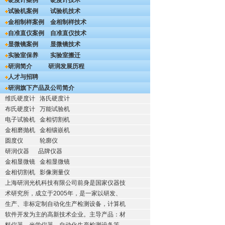
硬度计案例
硬度计技术
试验机案例
试验机技术
金相制样案例
金相制样技术
自准直仪案例
自准直仪技术
显微镜案例
显微镜技术
实验室保养
实验室搬迁
研润简介
研润发展历程
人才与招聘
研润旗下产品及公司简介
维氏硬度计
洛氏硬度计
布氏硬度计
万能试验机
电子试验机
金相切割机
金相磨抛机
金相镶嵌机
圆度仪
轮廓仪
研润仪器
品牌仪器
金相显微镜
金相显微镜
金相切割机
影像测量仪
上海研润光机科技有限公司前身是国家仪器技
术研究所，成立于2005年，是一家以研发、
生产、非标定制自动化生产检测设备，计算机
软件开发为主的高新技术企业。主导产品：材