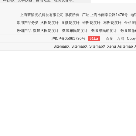
料仪器、光学仪器、自动化生产检测设备等。
上海研润光机科技有限公司
版权所有 厂址:上海市南奉公路1478号 电话:400
常用产品分类:
洛氏硬度计
显微硬度计
维氏硬度计
布氏硬度计
金相显
热销产品:
数显洛氏硬度计
数显布氏硬度计
数显维氏硬度计
数显显微
沪ICP备05061730号
51La
百度
万网
Copyr
SitemapX
SitemapX
SitemapX
Xenu
Asitemap