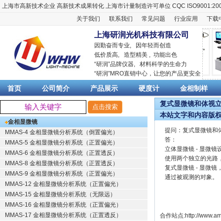
上海市高新技术企业
高新技术成果转化
上海市计量制造许可单位
CQC ISO9001:20
关于我们
联系我们
常见问题
行业应用
下载
上海研润光机科技有限公司
因勤奋而专业, 因年轻而创造
低价质高, 造型精美 , 功能出色
“
研润
”品牌仪器,
材料科学
的生命力
“
研润
”MRO直销中心，让您的产品更安全
首页
公司简介
产品展示
硬度计
金相制样
复式显微镜和体视立体
本站文字和内容版
金相显微镜
提问：复式显微镜和
MMAS-4 金相显微镜分析系统（倒置偏光）
答：
MMAS-5 金相显微镜分析系统（正置偏光）
立体显微镜 - 显
MMAS-6 金相显微镜分析系统（正置透反）
使用两个独立的光路
MMAS-8 金相显微镜分析系统（正置透反）
复式显微镜 - 显
MMAS-9 金相显微镜分析系统（正置偏光）
通过被观测的对象。
MMAS-12 金相显微镜分析系统（正置偏光）
MMAS-15 金相显微镜分析系统（无限远）
MMAS-16 金相显微镜分析系统（正置偏光）
MMAS-17 金相显微镜分析系统（正置透反）
合作站点:
http://www.am