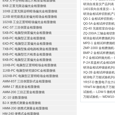
8XB 大平台明暗场芯片检查金相显微镜
研润自准直仪
产品列表
9XB 正置无限远偏光金相显微镜
1401双向自准直仪
---
1
10XB 正置无限远明暗场偏光金相显微镜
研润金相试样切割机
产
11XB 研究级透反射偏光暗场金相显微镜
QG-1
金相试样切割机
-
102XB 工业正置明暗场偏光金相显微镜
QG-5A
金相试样切割机
4XC-ST 三目倒置金相显微镜
ZQ-40
无级双室自动金
5XB-PC 电脑型倒置偏光金相显微镜
ZQ-200/A
三轴金相切
6XB-PC 电脑型正置金相显微镜
研润金相试样磨抛机
列
MPD-1
金相试样磨抛
6XD-PC 电脑型正置偏光金相显微镜
ZMP-1000
金相磨抛机
7XB-PC 电脑型集成电路检测金相显微镜
BMP-2 金相试样磨抛机
8XB-PC 电脑型芯片检查金相显微镜
P-2 金相试样抛光机
---
9XB-PC 电脑型正置偏光金相显微镜
P-2A 双盘柜式金相试
10XB-PC 电脑型正置明暗场金相显微镜
研润金相试样镶嵌机
列
11XB-PC 电脑型研究级DIC金相显微镜
XQ-2B
金相试样镶嵌机
102XB-PC 电脑型正置明暗场金相显微镜
研润电子万能试验机
列
AMM-8ST 三目倒置卧式金相显微镜
YRST-D 数显电子拉
AMM-17 透反射金相显微镜
YRWT-M 微机电子万
试验机
---
LDW-5 微
AMM-200 三目正置金相显微镜
万能试验机
---
WDW10
JC-10 读数显微镜
BJ-X 便携式测量金相显微镜
HMM-200 便携式测量金相显微镜
HM-240 便携式金相显微镜