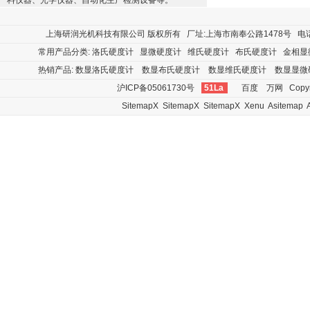
料仪器、光学仪器、自动化生产检测设备等。
上海研润光机科技有限公司
版权所有 厂址:上海市南奉公路1478号 电话:400
常用产品分类:
洛氏硬度计
显微硬度计
维氏硬度计
布氏硬度计
金相显
热销产品:
数显洛氏硬度计
数显布氏硬度计
数显维氏硬度计
数显显微
沪ICP备05061730号
51La
百度
万网
Copyr
SitemapX
SitemapX
SitemapX
Xenu
Asitemap