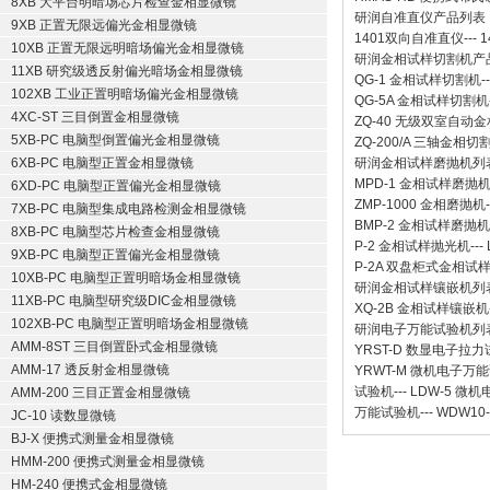
8XB 大平台明暗场芯片检查金相显微镜
研润自准直仪
产品列表
9XB 正置无限远偏光金相显微镜
1401双向自准直仪
---
1
10XB 正置无限远明暗场偏光金相显微镜
研润金相试样切割机
产
11XB 研究级透反射偏光暗场金相显微镜
QG-1
金相试样切割机
-
102XB 工业正置明暗场偏光金相显微镜
QG-5A
金相试样切割机
4XC-ST 三目倒置金相显微镜
ZQ-40
无级双室自动金
5XB-PC 电脑型倒置偏光金相显微镜
ZQ-200/A
三轴金相切
6XB-PC 电脑型正置金相显微镜
研润金相试样磨抛机
列
MPD-1
金相试样磨抛
6XD-PC 电脑型正置偏光金相显微镜
ZMP-1000
金相磨抛机
7XB-PC 电脑型集成电路检测金相显微镜
BMP-2 金相试样磨抛机
8XB-PC 电脑型芯片检查金相显微镜
P-2 金相试样抛光机
---
9XB-PC 电脑型正置偏光金相显微镜
P-2A 双盘柜式金相试
10XB-PC 电脑型正置明暗场金相显微镜
研润金相试样镶嵌机
列
11XB-PC 电脑型研究级DIC金相显微镜
XQ-2B
金相试样镶嵌机
102XB-PC 电脑型正置明暗场金相显微镜
研润电子万能试验机
列
AMM-8ST 三目倒置卧式金相显微镜
YRST-D 数显电子拉
AMM-17 透反射金相显微镜
YRWT-M 微机电子万
试验机
---
LDW-5 微
AMM-200 三目正置金相显微镜
万能试验机
---
WDW10
JC-10 读数显微镜
BJ-X 便携式测量金相显微镜
HMM-200 便携式测量金相显微镜
HM-240 便携式金相显微镜