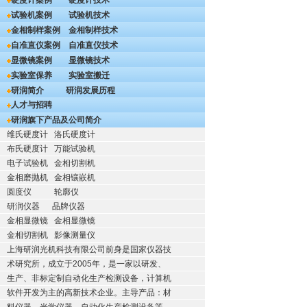
硬度计案例
硬度计技术
试验机案例
试验机技术
金相制样案例
金相制样技术
自准直仪案例
自准直仪技术
显微镜案例
显微镜技术
实验室保养
实验室搬迁
研润简介
研润发展历程
人才与招聘
研润旗下产品及公司简介
维氏硬度计
洛氏硬度计
布氏硬度计
万能试验机
电子试验机
金相切割机
金相磨抛机
金相镶嵌机
圆度仪
轮廓仪
研润仪器
品牌仪器
金相显微镜
金相显微镜
金相切割机
影像测量仪
上海研润光机科技有限公司前身是国家仪器技
术研究所，成立于2005年，是一家以研发、
生产、非标定制自动化生产检测设备，计算机
软件开发为主的高新技术企业。主导产品：材