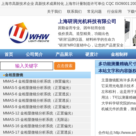
上海市高新技术企业
高新技术成果转化
上海市计量制造许可单位
CQC ISO9001:20
关于我们
联系我们
常见问题
行业应用
下载
上海研润光机科技有限公司
因勤奋而专业, 因年轻而创造
低价质高, 造型精美 , 功能出色
“
研润
”品牌仪器,
材料科学
的生命力
“
研润
”MRO直销中心，让您的产品更安全
首页
公司简介
产品展示
硬度计
金相制样
多功能测量精确尺寸显
本站文字和内容版
金相显微镜
主显微镜配有许多具
MMAS-4 金相显微镜分析系统（倒置偏光）
它采用光电显示技术
MMAS-5 金相显微镜分析系统（正置偏光）
左和权利，这是用于测
MMAS-6 金相显微镜分析系统（正置透反）
用法：T可以测量精
MMAS-8 金相显微镜分析系统（正置透反）
大学科学研究院的ma
MMAS-9 金相显微镜分析系统（正置偏光）
机械元件的质量，测
MMAS-12 金相显微镜分析系统（正置偏光）
MMAS-15 金相显微镜分析系统（无限远）
MMAS-16 金相显微镜分析系统（正置偏光）
MMAS-17 金相显微镜分析系统（正置透反）
合作站点:
http://www.am