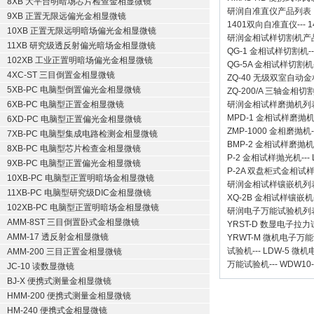
8XB 大平台明暗场芯片检查金相显微镜
研润自准直仪
产品列表
9XB 正置无限远偏光金相显微镜
1401双向自准直仪
---
1
10XB 正置无限远明暗场偏光金相显微镜
研润金相试样切割机
产
11XB 研究级透反射偏光暗场金相显微镜
QG-1
金相试样切割机
-
102XB 工业正置明暗场偏光金相显微镜
QG-5A
金相试样切割机
4XC-ST 三目倒置金相显微镜
ZQ-40
无级双室自动金
5XB-PC 电脑型倒置偏光金相显微镜
ZQ-200/A
三轴金相切
6XB-PC 电脑型正置金相显微镜
研润金相试样磨抛机
列
MPD-1
金相试样磨抛
6XD-PC 电脑型正置偏光金相显微镜
ZMP-1000
金相磨抛机
7XB-PC 电脑型集成电路检测金相显微镜
BMP-2 金相试样磨抛机
8XB-PC 电脑型芯片检查金相显微镜
P-2 金相试样抛光机
---
9XB-PC 电脑型正置偏光金相显微镜
P-2A 双盘柜式金相试
10XB-PC 电脑型正置明暗场金相显微镜
研润金相试样镶嵌机
列
11XB-PC 电脑型研究级DIC金相显微镜
XQ-2B
金相试样镶嵌机
102XB-PC 电脑型正置明暗场金相显微镜
研润电子万能试验机
列
AMM-8ST 三目倒置卧式金相显微镜
YRST-D 数显电子拉
AMM-17 透反射金相显微镜
YRWT-M 微机电子万
试验机
---
LDW-5 微
AMM-200 三目正置金相显微镜
万能试验机
---
WDW10
JC-10 读数显微镜
BJ-X 便携式测量金相显微镜
HMM-200 便携式测量金相显微镜
HM-240 便携式金相显微镜