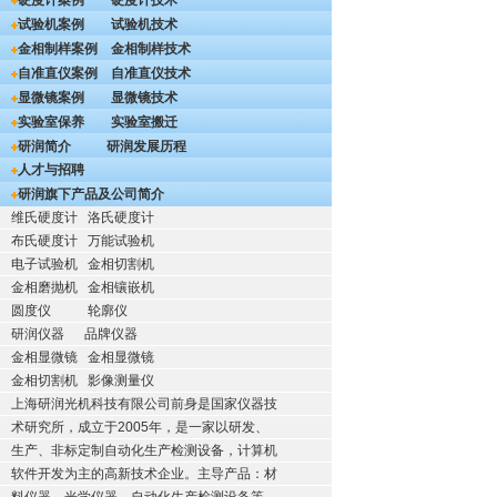
硬度计案例
硬度计技术
试验机案例
试验机技术
金相制样案例
金相制样技术
自准直仪案例
自准直仪技术
显微镜案例
显微镜技术
实验室保养
实验室搬迁
研润简介
研润发展历程
人才与招聘
研润旗下产品及公司简介
维氏硬度计
洛氏硬度计
布氏硬度计
万能试验机
电子试验机
金相切割机
金相磨抛机
金相镶嵌机
圆度仪
轮廓仪
研润仪器
品牌仪器
金相显微镜
金相显微镜
金相切割机
影像测量仪
上海研润光机科技有限公司前身是国家仪器技
术研究所，成立于2005年，是一家以研发、
生产、非标定制自动化生产检测设备，计算机
软件开发为主的高新技术企业。主导产品：材