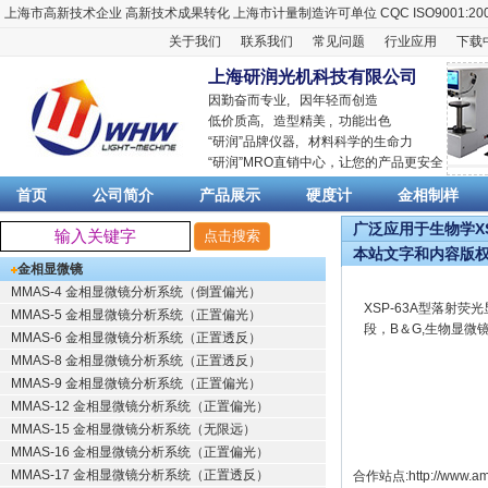
上海市高新技术企业
高新技术成果转化
上海市计量制造许可单位
CQC ISO9001:20
关于我们
联系我们
常见问题
行业应用
下载
上海研润光机科技有限公司
因勤奋而专业, 因年轻而创造
低价质高, 造型精美 , 功能出色
“
研润
”品牌仪器,
材料科学
的生命力
“
研润
”MRO直销中心，让您的产品更安全
首页
公司简介
产品展示
硬度计
金相制样
广泛应用于生物学XS
本站文字和内容版
金相显微镜
MMAS-4 金相显微镜分析系统（倒置偏光）
XSP-63A型落射荧
MMAS-5 金相显微镜分析系统（正置偏光）
段，B＆G,生物显微
MMAS-6 金相显微镜分析系统（正置透反）
MMAS-8 金相显微镜分析系统（正置透反）
MMAS-9 金相显微镜分析系统（正置偏光）
MMAS-12 金相显微镜分析系统（正置偏光）
MMAS-15 金相显微镜分析系统（无限远）
MMAS-16 金相显微镜分析系统（正置偏光）
MMAS-17 金相显微镜分析系统（正置透反）
合作站点:
http://www.am