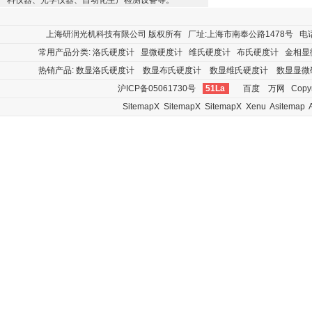
料仪器、光学仪器、自动化生产检测设备等。
上海研润光机科技有限公司
版权所有 厂址:上海市南奉公路1478号 电话:400
常用产品分类:
洛氏硬度计
显微硬度计
维氏硬度计
布氏硬度计
金相显
热销产品:
数显洛氏硬度计
数显布氏硬度计
数显维氏硬度计
数显显微
沪ICP备05061730号
51La
百度
万网
Copyr
SitemapX
SitemapX
SitemapX
Xenu
Asitemap