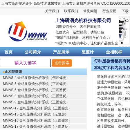
上海市高新技术企业
高新技术成果转化
上海市计量制造许可单位
CQC ISO9001:20
关于我们
联系我们
常见问题
行业应用
下载
上海研润光机科技有限公司
因勤奋而专业, 因年轻而创造
低价质高, 造型精美 , 功能出色
“
研润
”品牌仪器,
材料科学
的生命力
“
研润
”MRO直销中心，让您的产品更安全
首页
公司简介
产品展示
硬度计
金相制样
每种显微镜都拥有特
本站文字和内容版
金相显微镜
显微镜许多不同的品
MMAS-4 金相显微镜分析系统（倒置偏光）
普通光学显微镜 - 
MMAS-5 金相显微镜分析系统（正置偏光）
复合光学显微镜 -
MMAS-6 金相显微镜分析系统（正置透反）
楚的,体视显微镜，不
MMAS-8 金相显微镜分析系统（正置透反）
立体显微镜，它也被
MMAS-9 金相显微镜分析系统（正置偏光）
路板制造，等等。
MMAS-12 金相显微镜分析系统（正置偏光）
倒置显微镜：这各种
MMAS-15 金相显微镜分析系统（无限远）
岩相显微镜：这一类
MMAS-16 金相显微镜分析系统（正置偏光）
的角度改变其属性。
袖珍显微镜：这种显
MMAS-17 金相显微镜分析系统（正置透反）