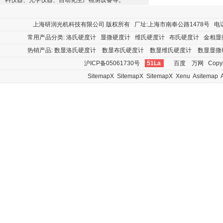
料仪器、光学仪器、自动化生产检测设备等。
上海研润光机科技有限公司
版权所有 厂址:上海市南奉公路1478号 电话:400
常用产品分类:
洛氏硬度计
显微硬度计
维氏硬度计
布氏硬度计
金相显
热销产品:
数显洛氏硬度计
数显布氏硬度计
数显维氏硬度计
数显显微
沪ICP备05061730号
51La
百度
万网
Copyr
SitemapX
SitemapX
SitemapX
Xenu
Asitemap