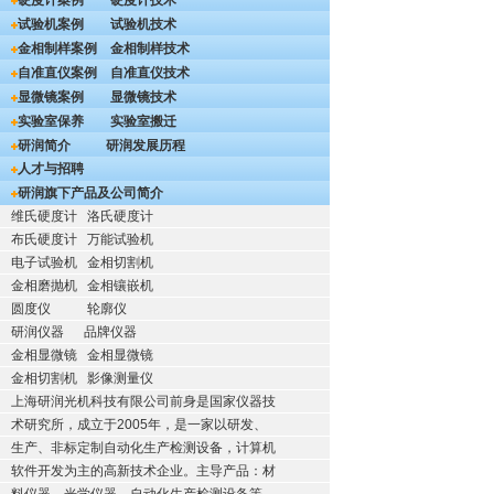
硬度计案例
硬度计技术
试验机案例
试验机技术
金相制样案例
金相制样技术
自准直仪案例
自准直仪技术
显微镜案例
显微镜技术
实验室保养
实验室搬迁
研润简介
研润发展历程
人才与招聘
研润旗下产品及公司简介
维氏硬度计
洛氏硬度计
布氏硬度计
万能试验机
电子试验机
金相切割机
金相磨抛机
金相镶嵌机
圆度仪
轮廓仪
研润仪器
品牌仪器
金相显微镜
金相显微镜
金相切割机
影像测量仪
上海研润光机科技有限公司前身是国家仪器技
术研究所，成立于2005年，是一家以研发、
生产、非标定制自动化生产检测设备，计算机
软件开发为主的高新技术企业。主导产品：材