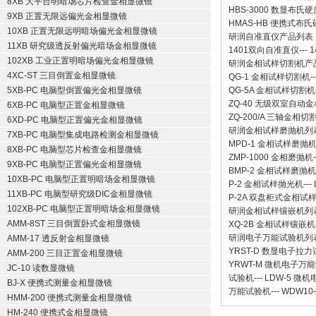
8XB 大平台明暗场芯片检查金相显微镜
HBS-3000 数显布氏
9XB 正置无限远偏光金相显微镜
HMAS-HB 便携式布
10XB 正置无限远明暗场偏光金相显微镜
研润自准直仪
产品列表
11XB 研究级透反射偏光暗场金相显微镜
1401双向自准直仪
---
1
102XB 工业正置明暗场偏光金相显微镜
研润金相试样切割机
产
4XC-ST 三目倒置金相显微镜
QG-1
金相试样切割机
-
5XB-PC 电脑型倒置偏光金相显微镜
QG-5A
金相试样切割机
ZQ-40
无级双室自动金
6XB-PC 电脑型正置金相显微镜
ZQ-200/A
三轴金相切
6XD-PC 电脑型正置偏光金相显微镜
研润金相试样磨抛机
列
7XB-PC 电脑型集成电路检测金相显微镜
MPD-1
金相试样磨抛
8XB-PC 电脑型芯片检查金相显微镜
ZMP-1000
金相磨抛机
9XB-PC 电脑型正置偏光金相显微镜
BMP-2 金相试样磨抛机
10XB-PC 电脑型正置明暗场金相显微镜
P-2 金相试样抛光机
---
11XB-PC 电脑型研究级DIC金相显微镜
P-2A 双盘柜式金相试
102XB-PC 电脑型正置明暗场金相显微镜
研润金相试样镶嵌机
列
AMM-8ST 三目倒置卧式金相显微镜
XQ-2B
金相试样镶嵌机
研润电子万能试验机
列
AMM-17 透反射金相显微镜
YRST-D 数显电子拉
AMM-200 三目正置金相显微镜
YRWT-M 微机电子万
JC-10 读数显微镜
试验机
---
LDW-5 微
BJ-X 便携式测量金相显微镜
万能试验机
---
WDW10
HMM-200 便携式测量金相显微镜
HM-240 便携式金相显微镜