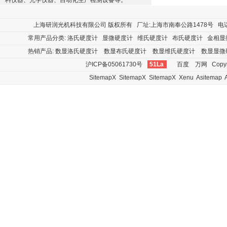
料仪器、光学仪器、自动化生产检测设备等。
上海研润光机科技有限公司
版权所有 厂址:上海市南奉公路1478号 电话:400
常用产品分类:
洛氏硬度计
显微硬度计
维氏硬度计
布氏硬度计
金相显
热销产品:
数显洛氏硬度计
数显布氏硬度计
数显维氏硬度计
数显显微
沪ICP备05061730号
51La
百度
万网
Copyr
SitemapX
SitemapX
SitemapX
Xenu
Asitemap