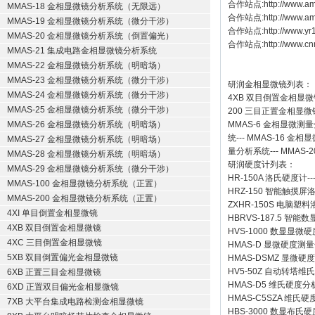
合作站点:
http://www.am
MMAS-18 金相显微镜分析系统（无限远）
合作站点:
http://www.a
MMAS-19 金相显微镜分析系统（微分干涉）
合作站点:
http://www.y
MMAS-20 金相显微镜分析系统（倒置偏光）
合作站点:
http://www.cn
MMAS-21 集成电路金相显微镜分析系统
MMAS-22 金相显微镜分析系统（明暗场）
MMAS-23 金相显微镜分析系统（微分干涉）
研润金相显微镜
列表：
MMAS-24 金相显微镜分析系统（微分干涉）
4XB
双目倒置金相显微
MMAS-25 金相显微镜分析系统（微分干涉）
200
三目正置金相显微
MMAS-26 金相显微镜分析系统（明暗场）
MMAS-6
金相显微测量
统
---
MMAS-16
金相显
MMAS-27 金相显微镜分析系统（明暗场）
量分析系统
---
MMAS-2
MMAS-28 金相显微镜分析系统（明暗场）
研润硬度计
列表：
MMAS-29 金相显微镜分析系统（微分干涉）
HR-150A 洛氏硬度计
--
MMAS-100 金相显微镜分析系统（正置）
HRZ-150 智能触摸
MMAS-200 金相显微镜分析系统（正置）
ZXHR-150S 电脑塑
4XI 单目倒置金相显微镜
HBRVS-187.5 智
4XB 双目倒置金相显微镜
HVS-1000 数显显微
4XC 三目倒置金相显微镜
HMAS-D 显微硬度测
5XB 双目倒置偏光金相显微镜
HMAS-DSMZ 显微
HV5-50Z 自动转塔维
6XB 正置三目金相显微镜
HMAS-D5 维氏硬度
6XD 正置双目偏光金相显微镜
HMAS-C5SZA 维
7XB 大平台集成电路检测金相显微镜
HBS-3000 数显布氏