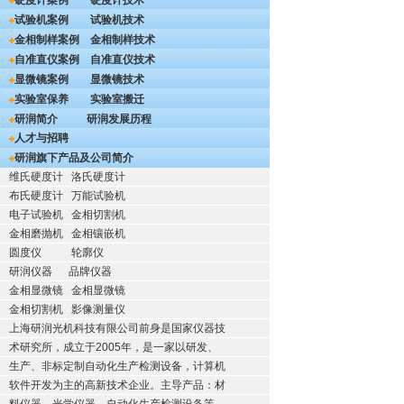
硬度计案例
硬度计技术
试验机案例
试验机技术
金相制样案例
金相制样技术
自准直仪案例
自准直仪技术
显微镜案例
显微镜技术
实验室保养
实验室搬迁
研润简介
研润发展历程
人才与招聘
研润旗下产品及公司简介
维氏硬度计
洛氏硬度计
布氏硬度计
万能试验机
电子试验机
金相切割机
金相磨抛机
金相镶嵌机
圆度仪
轮廓仪
研润仪器
品牌仪器
金相显微镜
金相显微镜
金相切割机
影像测量仪
上海研润光机科技有限公司前身是国家仪器技
术研究所，成立于2005年，是一家以研发、
生产、非标定制自动化生产检测设备，计算机
软件开发为主的高新技术企业。主导产品：材