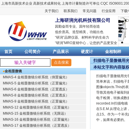
上海市高新技术企业
高新技术成果转化
上海市计量制造许可单位
CQC ISO9001:20
关于我们
联系我们
常见问题
行业应用
下载
上海研润光机科技有限公司
因勤奋而专业, 因年轻而创造
低价质高, 造型精美 , 功能出色
“
研润
”品牌仪器,
材料科学
的生命力
“
研润
”MRO直销中心，让您的产品更安全
首页
公司简介
产品展示
硬度计
金相制样
扫描电子显微镜用光
本站文字和内容版
金相显微镜
扫描电子显微镜用光
MMAS-4 金相显微镜分析系统（倒置偏光）
简单来说，扫描电子显
MMAS-5 金相显微镜分析系统（正置偏光）
图像objects.
MMAS-6 金相显微镜分析系统（正置透反）
导致其他电子被敲到
MMAS-8 金相显微镜分析系统（正置透反）
电子检测，转换成数
MMAS-9 金相显微镜分析系统（正置偏光）
recorded.I
MMAS-12 金相显微镜分析系统（正置偏光）
在S.E.M.从理论
MMAS-15 金相显微镜分析系统（无限远）
点1S。作为一个补
MMAS-16 金相显微镜分析系统（正置偏光）
中，如果有必要的。
MMAS-17 金相显微镜分析系统（正置透反）