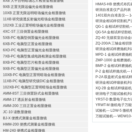
8XB 大平台明暗场芯片检查金相显微镜
HMAS-HB 便携式布
9XB 正置无限远偏光金相显微镜
研润自准直仪
产品列表
10XB 正置无限远明暗场偏光金相显微镜
1401双向自准直仪
---
1
11XB 研究级透反射偏光暗场金相显微镜
研润金相试样切割机
产
102XB 工业正置明暗场偏光金相显微镜
QG-1
金相试样切割机
-
4XC-ST 三目倒置金相显微镜
QG-5A
金相试样切割机
5XB-PC 电脑型倒置偏光金相显微镜
ZQ-40
无级双室自动金
ZQ-200/A
三轴金相切
6XB-PC 电脑型正置金相显微镜
研润金相试样磨抛机
列
6XD-PC 电脑型正置偏光金相显微镜
MPD-1
金相试样磨抛
7XB-PC 电脑型集成电路检测金相显微镜
ZMP-1000
金相磨抛机
8XB-PC 电脑型芯片检查金相显微镜
BMP-2 金相试样磨抛机
9XB-PC 电脑型正置偏光金相显微镜
P-2 金相试样抛光机
---
10XB-PC 电脑型正置明暗场金相显微镜
P-2A 双盘柜式金相试
11XB-PC 电脑型研究级DIC金相显微镜
研润金相试样镶嵌机
列
102XB-PC 电脑型正置明暗场金相显微镜
XQ-2B
金相试样镶嵌机
AMM-8ST 三目倒置卧式金相显微镜
研润电子万能试验机
列
YRST-D 数显电子拉
AMM-17 透反射金相显微镜
YRWT-M 微机电子万
AMM-200 三目正置金相显微镜
试验机
---
LDW-5 微
JC-10 读数显微镜
万能试验机
---
WDW10
BJ-X 便携式测量金相显微镜
HMM-200 便携式测量金相显微镜
HM-240 便携式金相显微镜