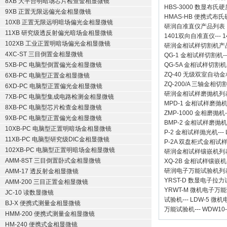
8XB 大平台明暗场芯片检查金相显微镜
HBS-3000 数显布氏
9XB 正置无限远偏光金相显微镜
HMAS-HB 便携式布
10XB 正置无限远明暗场偏光金相显微镜
研润自准直仪
产品列表
11XB 研究级透反射偏光暗场金相显微镜
1401双向自准直仪
---
1
102XB 工业正置明暗场偏光金相显微镜
研润金相试样切割机
产
4XC-ST 三目倒置金相显微镜
QG-1
金相试样切割机
-
5XB-PC 电脑型倒置偏光金相显微镜
QG-5A
金相试样切割机
ZQ-40
无级双室自动金
6XB-PC 电脑型正置金相显微镜
ZQ-200/A
三轴金相切
6XD-PC 电脑型正置偏光金相显微镜
研润金相试样磨抛机
列
7XB-PC 电脑型集成电路检测金相显微镜
MPD-1
金相试样磨抛
8XB-PC 电脑型芯片检查金相显微镜
ZMP-1000
金相磨抛机
9XB-PC 电脑型正置偏光金相显微镜
BMP-2 金相试样磨抛机
10XB-PC 电脑型正置明暗场金相显微镜
P-2 金相试样抛光机
---
11XB-PC 电脑型研究级DIC金相显微镜
P-2A 双盘柜式金相试
102XB-PC 电脑型正置明暗场金相显微镜
研润金相试样镶嵌机
列
AMM-8ST 三目倒置卧式金相显微镜
XQ-2B
金相试样镶嵌机
研润电子万能试验机
列
AMM-17 透反射金相显微镜
YRST-D 数显电子拉
AMM-200 三目正置金相显微镜
YRWT-M 微机电子万
JC-10 读数显微镜
试验机
---
LDW-5 微
BJ-X 便携式测量金相显微镜
万能试验机
---
WDW10
HMM-200 便携式测量金相显微镜
HM-240 便携式金相显微镜