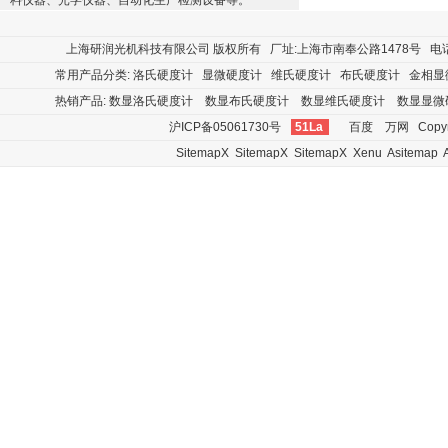
料仪器、光学仪器、自动化生产检测设备等。
上海研润光机科技有限公司
版权所有 厂址:上海市南奉公路1478号 电话:400
常用产品分类:
洛氏硬度计
显微硬度计
维氏硬度计
布氏硬度计
金相显
热销产品:
数显洛氏硬度计
数显布氏硬度计
数显维氏硬度计
数显显微
沪ICP备05061730号
51La
百度
万网
Copyr
SitemapX
SitemapX
SitemapX
Xenu
Asitemap