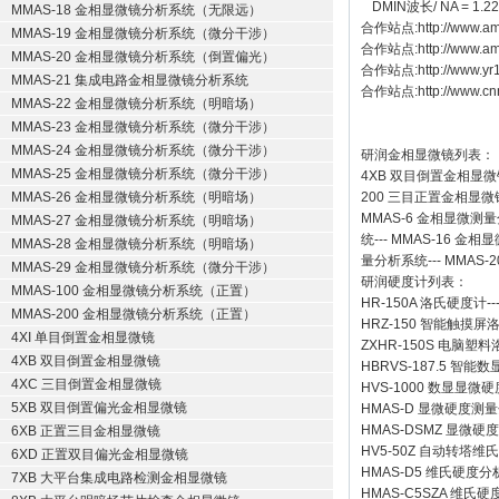
DMIN波长/ NA = 1.
MMAS-18 金相显微镜分析系统（无限远）
合作站点:
http://www.am
MMAS-19 金相显微镜分析系统（微分干涉）
合作站点:
http://www.a
MMAS-20 金相显微镜分析系统（倒置偏光）
合作站点:
http://www.y
MMAS-21 集成电路金相显微镜分析系统
合作站点:
http://www.cn
MMAS-22 金相显微镜分析系统（明暗场）
MMAS-23 金相显微镜分析系统（微分干涉）
MMAS-24 金相显微镜分析系统（微分干涉）
研润金相显微镜
列表：
MMAS-25 金相显微镜分析系统（微分干涉）
4XB
双目倒置金相显微
MMAS-26 金相显微镜分析系统（明暗场）
200
三目正置金相显微
MMAS-6
金相显微测量
MMAS-27 金相显微镜分析系统（明暗场）
统
---
MMAS-16
金相显
MMAS-28 金相显微镜分析系统（明暗场）
量分析系统
---
MMAS-2
MMAS-29 金相显微镜分析系统（微分干涉）
研润硬度计
列表：
MMAS-100 金相显微镜分析系统（正置）
HR-150A 洛氏硬度计
--
MMAS-200 金相显微镜分析系统（正置）
HRZ-150 智能触摸
4XI 单目倒置金相显微镜
ZXHR-150S 电脑塑
4XB 双目倒置金相显微镜
HBRVS-187.5 智
4XC 三目倒置金相显微镜
HVS-1000 数显显微
5XB 双目倒置偏光金相显微镜
HMAS-D 显微硬度测
HMAS-DSMZ 显微
6XB 正置三目金相显微镜
HV5-50Z 自动转塔维
6XD 正置双目偏光金相显微镜
HMAS-D5 维氏硬度
7XB 大平台集成电路检测金相显微镜
HMAS-C5SZA 维