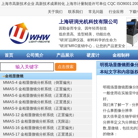
上海市高新技术企业
高新技术成果转化
上海市计量制造许可单位
CQC ISO9001:20
关于我们
联系我们
常见问题
行业应用
下载
上海研润光机科技有限公司
因勤奋而专业, 因年轻而创造
低价质高, 造型精美 , 功能出色
“
研润
”品牌仪器,
材料科学
的生命力
“
研润
”MRO直销中心，让您的产品更安全
首页
公司简介
产品展示
硬度计
金相制样
明视场显微镜图像分辨
本站文字和内容版
金相显微镜
MMAS-4 金相显微镜分析系统（倒置偏光）
明视场显微镜图像分
MMAS-5 金相显微镜分析系统（正置偏光）
一般使用在实验室中
MMAS-6 金相显微镜分析系统（正置透反）
好。
MMAS-8 金相显微镜分析系统（正置透反）
我们来了解一下 - 分辨
MMAS-9 金相显微镜分析系统（正置偏光）
什么事图像分辨率
MMAS-12 金相显微镜分析系统（正置偏光）
放大倍率是生物学研
MMAS-15 金相显微镜分析系统（无限远）
分辨率定义为分辨能
MMAS-16 金相显微镜分析系统（正置偏光）
数,显微镜，包括光
的物体：
MMAS-17 金相显微镜分析系统（正置透反）