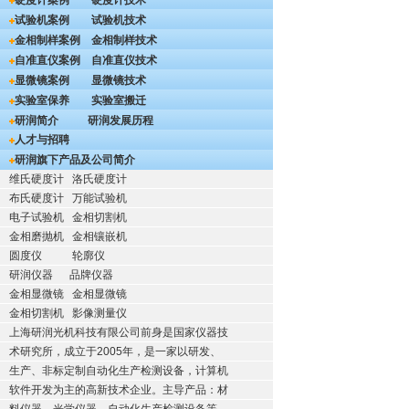
硬度计案例
硬度计技术
试验机案例
试验机技术
金相制样案例
金相制样技术
自准直仪案例
自准直仪技术
显微镜案例
显微镜技术
实验室保养
实验室搬迁
研润简介
研润发展历程
人才与招聘
研润旗下产品及公司简介
维氏硬度计
洛氏硬度计
布氏硬度计
万能试验机
电子试验机
金相切割机
金相磨抛机
金相镶嵌机
圆度仪
轮廓仪
研润仪器
品牌仪器
金相显微镜
金相显微镜
金相切割机
影像测量仪
上海研润光机科技有限公司前身是国家仪器技
术研究所，成立于2005年，是一家以研发、
生产、非标定制自动化生产检测设备，计算机
软件开发为主的高新技术企业。主导产品：材