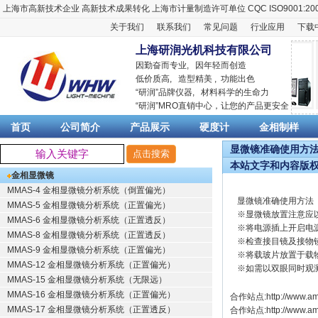
上海市高新技术企业
高新技术成果转化
上海市计量制造许可单位
CQC ISO9001:20
关于我们
联系我们
常见问题
行业应用
下载
上海研润光机科技有限公司
因勤奋而专业, 因年轻而创造
低价质高, 造型精美 , 功能出色
“
研润
”品牌仪器,
材料科学
的生命力
“
研润
”MRO直销中心，让您的产品更安全
首页
公司简介
产品展示
硬度计
金相制样
显微镜准确使用方法（
本站文字和内容版
金相显微镜
MMAS-4 金相显微镜分析系统（倒置偏光）
显微镜准确使用方法
MMAS-5 金相显微镜分析系统（正置偏光）
※显微镜放置注意应
MMAS-6 金相显微镜分析系统（正置透反）
※将电源插上开启电
MMAS-8 金相显微镜分析系统（正置透反）
※检查接目镜及接物
MMAS-9 金相显微镜分析系统（正置偏光）
※将载玻片放置于载
MMAS-12 金相显微镜分析系统（正置偏光）
※如需以双眼同时观
MMAS-15 金相显微镜分析系统（无限远）
MMAS-16 金相显微镜分析系统（正置偏光）
合作站点:
http://www.am
MMAS-17 金相显微镜分析系统（正置透反）
合作站点:
http://www.a