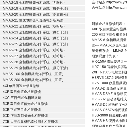
合作站点:
http://www.y
MMAS-18 金相显微镜分析系统（无限远）
合作站点:
http://www.cn
MMAS-19 金相显微镜分析系统（微分干涉）
MMAS-20 金相显微镜分析系统（倒置偏光）
MMAS-21 集成电路金相显微镜分析系统
研润金相显微镜
列表：
MMAS-22 金相显微镜分析系统（明暗场）
4XB
双目倒置金相显微
MMAS-23 金相显微镜分析系统（微分干涉）
200
三目正置金相显微
MMAS-24 金相显微镜分析系统（微分干涉）
MMAS-6
金相显微测量
MMAS-25 金相显微镜分析系统（微分干涉）
统
---
MMAS-16
金相显
MMAS-26 金相显微镜分析系统（明暗场）
量分析系统
---
MMAS-2
MMAS-27 金相显微镜分析系统（明暗场）
研润硬度计
列表：
HR-150A 洛氏硬度计
--
MMAS-28 金相显微镜分析系统（明暗场）
HRZ-150 智能触摸
MMAS-29 金相显微镜分析系统（微分干涉）
ZXHR-150S 电脑塑
MMAS-100 金相显微镜分析系统（正置）
HBRVS-187.5 智
MMAS-200 金相显微镜分析系统（正置）
HVS-1000 数显显微
4XI 单目倒置金相显微镜
HMAS-D 显微硬度测
4XB 双目倒置金相显微镜
HMAS-DSMZ 显微
4XC 三目倒置金相显微镜
HV5-50Z 自动转塔维
5XB 双目倒置偏光金相显微镜
HMAS-D5 维氏硬度
6XB 正置三目金相显微镜
HMAS-C5SZA 维
HBS-3000 数显布氏
6XD 正置双目偏光金相显微镜
HMAS-HB 便携式布
7XB 大平台集成电路检测金相显微镜
研润自准直仪
产品列表