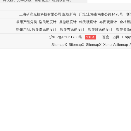
料仪器、光学仪器、自动化生产检测设备等。
上海研润光机科技有限公司
版权所有 厂址:上海市南奉公路1478号 电话:400
常用产品分类:
洛氏硬度计
显微硬度计
维氏硬度计
布氏硬度计
金相显
热销产品:
数显洛氏硬度计
数显布氏硬度计
数显维氏硬度计
数显显微
沪ICP备05061730号
51La
百度
万网
Copyr
SitemapX
SitemapX
SitemapX
Xenu
Asitemap