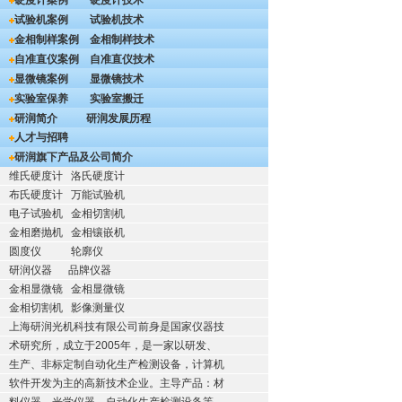
硬度计案例
硬度计技术
试验机案例
试验机技术
金相制样案例
金相制样技术
自准直仪案例
自准直仪技术
显微镜案例
显微镜技术
实验室保养
实验室搬迁
研润简介
研润发展历程
人才与招聘
研润旗下产品及公司简介
维氏硬度计
洛氏硬度计
布氏硬度计
万能试验机
电子试验机
金相切割机
金相磨抛机
金相镶嵌机
圆度仪
轮廓仪
研润仪器
品牌仪器
金相显微镜
金相显微镜
金相切割机
影像测量仪
上海研润光机科技有限公司前身是国家仪器技
术研究所，成立于2005年，是一家以研发、
生产、非标定制自动化生产检测设备，计算机
软件开发为主的高新技术企业。主导产品：材