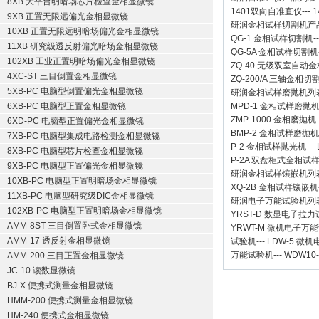
8XB 大平台明暗场芯片检查金相显微镜
1401双向自准直仪
---
1
9XB 正置无限远偏光金相显微镜
研润金相试样切割机
产
10XB 正置无限远明暗场偏光金相显微镜
QG-1
金相试样切割机
-
11XB 研究级透反射偏光暗场金相显微镜
QG-5A
金相试样切割机
102XB 工业正置明暗场偏光金相显微镜
ZQ-40
无级双室自动金
4XC-ST 三目倒置金相显微镜
ZQ-200/A
三轴金相切
5XB-PC 电脑型倒置偏光金相显微镜
研润金相试样磨抛机
列
6XB-PC 电脑型正置金相显微镜
MPD-1
金相试样磨抛
ZMP-1000
金相磨抛机
6XD-PC 电脑型正置偏光金相显微镜
BMP-2 金相试样磨抛机
7XB-PC 电脑型集成电路检测金相显微镜
P-2 金相试样抛光机
---
8XB-PC 电脑型芯片检查金相显微镜
P-2A 双盘柜式金相试
9XB-PC 电脑型正置偏光金相显微镜
研润金相试样镶嵌机
列
10XB-PC 电脑型正置明暗场金相显微镜
XQ-2B
金相试样镶嵌机
11XB-PC 电脑型研究级DIC金相显微镜
研润电子万能试验机
列
102XB-PC 电脑型正置明暗场金相显微镜
YRST-D 数显电子拉
AMM-8ST 三目倒置卧式金相显微镜
YRWT-M 微机电子万
AMM-17 透反射金相显微镜
试验机
---
LDW-5 微
万能试验机
---
WDW10
AMM-200 三目正置金相显微镜
JC-10 读数显微镜
BJ-X 便携式测量金相显微镜
HMM-200 便携式测量金相显微镜
HM-240 便携式金相显微镜