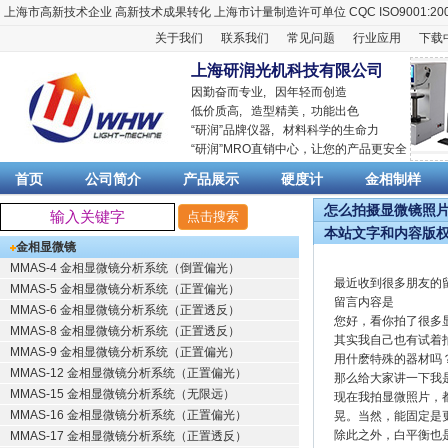
上海市高新技术企业
高新技术成果转化
上海市计量制造许可单位
CQC ISO9001:20
关于我们
联系我们
常见问题
行业应用
下载
上海研润光机科技有限公司
因勤奋而专业, 因年轻而创造
低价质高, 造型精美 , 功能出色
“
研润
”品牌仪器,
材料科学
的生命力
“
研润
”MRO直销中心，让您的产品更安全
首页
公司简介
产品展示
硬度计
金相制样
怎么拍摄显微镜照片更
本站文字和内容版
金相显微镜
MMAS-4 金相显微镜分析系统（倒置偏光）
最近收到很多朋友的
MMAS-5 金相显微镜分析系统（正置偏光）
留言内容是
MMAS-6 金相显微镜分析系统（正置透反）
您好，看你拍了很多
MMAS-8 金相显微镜分析系统（正置透反）
其实我自己也有试着
MMAS-9 金相显微镜分析系统（正置偏光）
用什麽特殊的器材吗
MMAS-12 金相显微镜分析系统（正置偏光）
那么给大家讲一下我
MMAS-15 金相显微镜分析系统（无限远）
现在我拍显微照片，
MMAS-16 金相显微镜分析系统（正置偏光）
晃。当然，能固定是
除此之外，白平衡也
MMAS-17 金相显微镜分析系统（正置透反）