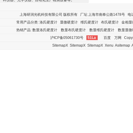
料仪器、光学仪器、自动化生产检测设备等。
上海研润光机科技有限公司
版权所有 厂址:上海市南奉公路1478号 电话:400
常用产品分类:
洛氏硬度计
显微硬度计
维氏硬度计
布氏硬度计
金相显
热销产品:
数显洛氏硬度计
数显布氏硬度计
数显维氏硬度计
数显显微
沪ICP备05061730号
51La
百度
万网
Copyr
SitemapX
SitemapX
SitemapX
Xenu
Asitemap