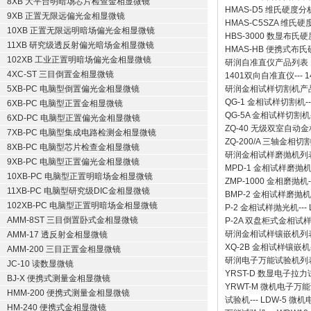
8XB 大平台明暗场芯片检查金相显微镜
HMAS-D5 维氏硬度
9XB 正置无限远偏光金相显微镜
HMAS-C5SZA 维
10XB 正置无限远明暗场偏光金相显微镜
HBS-3000 数显布氏
11XB 研究级透反射偏光暗场金相显微镜
HMAS-HB 便携式布
102XB 工业正置明暗场偏光金相显微镜
研润自准直仪
产品列表
4XC-ST 三目倒置金相显微镜
1401双向自准直仪
---
1
5XB-PC 电脑型倒置偏光金相显微镜
研润金相试样切割机
产
QG-1
金相试样切割机
-
6XB-PC 电脑型正置金相显微镜
QG-5A
金相试样切割机
6XD-PC 电脑型正置偏光金相显微镜
ZQ-40
无级双室自动金
7XB-PC 电脑型集成电路检测金相显微镜
ZQ-200/A
三轴金相切
8XB-PC 电脑型芯片检查金相显微镜
研润金相试样磨抛机
列
9XB-PC 电脑型正置偏光金相显微镜
MPD-1
金相试样磨抛
10XB-PC 电脑型正置明暗场金相显微镜
ZMP-1000
金相磨抛机
11XB-PC 电脑型研究级DIC金相显微镜
BMP-2 金相试样磨抛机
102XB-PC 电脑型正置明暗场金相显微镜
P-2 金相试样抛光机
---
AMM-8ST 三目倒置卧式金相显微镜
P-2A 双盘柜式金相试
研润金相试样镶嵌机
列
AMM-17 透反射金相显微镜
XQ-2B
金相试样镶嵌机
AMM-200 三目正置金相显微镜
研润电子万能试验机
列
JC-10 读数显微镜
YRST-D 数显电子拉
BJ-X 便携式测量金相显微镜
YRWT-M 微机电子万
HMM-200 便携式测量金相显微镜
试验机
---
LDW-5 微
HM-240 便携式金相显微镜