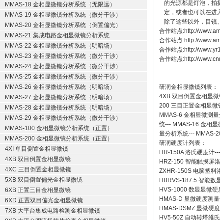
的光源都是灯泡，拍
MMAS-18 金相显微镜分析系统（无限远）
定，或者也可以在进
MMAS-19 金相显微镜分析系统（微分干涉）
除了这些以外，目镜
MMAS-20 金相显微镜分析系统（倒置偏光）
合作站点:
http://www.am
MMAS-21 集成电路金相显微镜分析系统
合作站点:
http://www.a
MMAS-22 金相显微镜分析系统（明暗场）
合作站点:
http://www.y
MMAS-23 金相显微镜分析系统（微分干涉）
合作站点:
http://www.cn
MMAS-24 金相显微镜分析系统（微分干涉）
MMAS-25 金相显微镜分析系统（微分干涉）
MMAS-26 金相显微镜分析系统（明暗场）
研润金相显微镜
列表：
4XB
双目倒置金相显微
MMAS-27 金相显微镜分析系统（明暗场）
200
三目正置金相显微
MMAS-28 金相显微镜分析系统（明暗场）
MMAS-6
金相显微测量
MMAS-29 金相显微镜分析系统（微分干涉）
统
---
MMAS-16
金相显
MMAS-100 金相显微镜分析系统（正置）
量分析系统
---
MMAS-2
MMAS-200 金相显微镜分析系统（正置）
研润硬度计
列表：
4XI 单目倒置金相显微镜
HR-150A 洛氏硬度计
--
4XB 双目倒置金相显微镜
HRZ-150 智能触摸
4XC 三目倒置金相显微镜
ZXHR-150S 电脑塑
5XB 双目倒置偏光金相显微镜
HBRVS-187.5 智
HVS-1000 数显显微
6XB 正置三目金相显微镜
HMAS-D 显微硬度测
6XD 正置双目偏光金相显微镜
HMAS-DSMZ 显微
7XB 大平台集成电路检测金相显微镜
HV5-50Z 自动转塔维