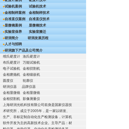
硬度计案例
硬度计技术
试验机案例
试验机技术
金相制样案例
金相制样技术
自准直仪案例
自准直仪技术
显微镜案例
显微镜技术
实验室保养
实验室搬迁
研润简介
研润发展历程
人才与招聘
研润旗下产品及公司简介
维氏硬度计
洛氏硬度计
布氏硬度计
万能试验机
电子试验机
金相切割机
金相磨抛机
金相镶嵌机
圆度仪
轮廓仪
研润仪器
品牌仪器
金相显微镜
金相显微镜
金相切割机
影像测量仪
上海研润光机科技有限公司前身是国家仪器技
术研究所，成立于2005年，是一家以研发、
生产、非标定制自动化生产检测设备，计算机
软件开发为主的高新技术企业。主导产品：材