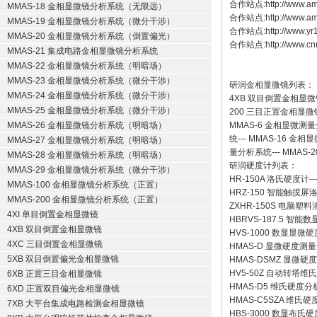
合作站点:
http://www.am
MMAS-18 金相显微镜分析系统（无限远）
合作站点:
http://www.a
MMAS-19 金相显微镜分析系统（微分干涉）
合作站点:
http://www.y
MMAS-20 金相显微镜分析系统（倒置偏光）
合作站点:
http://www.cn
MMAS-21 集成电路金相显微镜分析系统
MMAS-22 金相显微镜分析系统（明暗场）
MMAS-23 金相显微镜分析系统（微分干涉）
研润金相显微镜
列表：
MMAS-24 金相显微镜分析系统（微分干涉）
4XB
双目倒置金相显微
MMAS-25 金相显微镜分析系统（微分干涉）
200
三目正置金相显微
MMAS-26 金相显微镜分析系统（明暗场）
MMAS-6
金相显微测量
统
---
MMAS-16
金相显
MMAS-27 金相显微镜分析系统（明暗场）
量分析系统
---
MMAS-2
MMAS-28 金相显微镜分析系统（明暗场）
研润硬度计
列表：
MMAS-29 金相显微镜分析系统（微分干涉）
HR-150A 洛氏硬度计
--
MMAS-100 金相显微镜分析系统（正置）
HRZ-150 智能触摸
MMAS-200 金相显微镜分析系统（正置）
ZXHR-150S 电脑塑
4XI 单目倒置金相显微镜
HBRVS-187.5 智
4XB 双目倒置金相显微镜
HVS-1000 数显显微
4XC 三目倒置金相显微镜
HMAS-D 显微硬度测
5XB 双目倒置偏光金相显微镜
HMAS-DSMZ 显微
HV5-50Z 自动转塔维
6XB 正置三目金相显微镜
HMAS-D5 维氏硬度
6XD 正置双目偏光金相显微镜
HMAS-C5SZA 维
7XB 大平台集成电路检测金相显微镜
HBS-3000 数显布氏