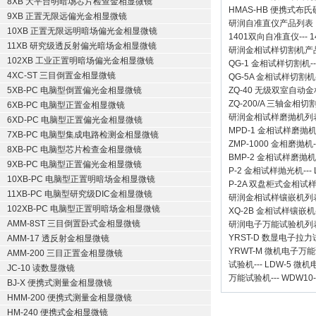
8XB 大平台明暗场芯片检查金相显微镜
HMAS-HB 便携式布
9XB 正置无限远偏光金相显微镜
研润自准直仪
产品列表
10XB 正置无限远明暗场偏光金相显微镜
1401双向自准直仪
---
1
11XB 研究级透反射偏光暗场金相显微镜
研润金相试样切割机
产
102XB 工业正置明暗场偏光金相显微镜
QG-1
金相试样切割机
-
4XC-ST 三目倒置金相显微镜
QG-5A
金相试样切割机
5XB-PC 电脑型倒置偏光金相显微镜
ZQ-40
无级双室自动金
ZQ-200/A
三轴金相切
6XB-PC 电脑型正置金相显微镜
研润金相试样磨抛机
列
6XD-PC 电脑型正置偏光金相显微镜
MPD-1
金相试样磨抛
7XB-PC 电脑型集成电路检测金相显微镜
ZMP-1000
金相磨抛机
8XB-PC 电脑型芯片检查金相显微镜
BMP-2 金相试样磨抛机
9XB-PC 电脑型正置偏光金相显微镜
P-2 金相试样抛光机
---
10XB-PC 电脑型正置明暗场金相显微镜
P-2A 双盘柜式金相试
11XB-PC 电脑型研究级DIC金相显微镜
研润金相试样镶嵌机
列
102XB-PC 电脑型正置明暗场金相显微镜
XQ-2B
金相试样镶嵌机
AMM-8ST 三目倒置卧式金相显微镜
研润电子万能试验机
列
YRST-D 数显电子拉
AMM-17 透反射金相显微镜
YRWT-M 微机电子万
AMM-200 三目正置金相显微镜
试验机
---
LDW-5 微
JC-10 读数显微镜
万能试验机
---
WDW10
BJ-X 便携式测量金相显微镜
HMM-200 便携式测量金相显微镜
HM-240 便携式金相显微镜