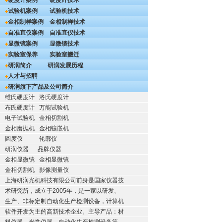
硬度计案例
硬度计技术
试验机案例
试验机技术
金相制样案例
金相制样技术
自准直仪案例
自准直仪技术
显微镜案例
显微镜技术
实验室保养
实验室搬迁
研润简介
研润发展历程
人才与招聘
研润旗下产品及公司简介
维氏硬度计
洛氏硬度计
布氏硬度计
万能试验机
电子试验机
金相切割机
金相磨抛机
金相镶嵌机
圆度仪
轮廓仪
研润仪器
品牌仪器
金相显微镜
金相显微镜
金相切割机
影像测量仪
上海研润光机科技有限公司前身是国家仪器技
术研究所，成立于2005年，是一家以研发、
生产、非标定制自动化生产检测设备，计算机
软件开发为主的高新技术企业。主导产品：材