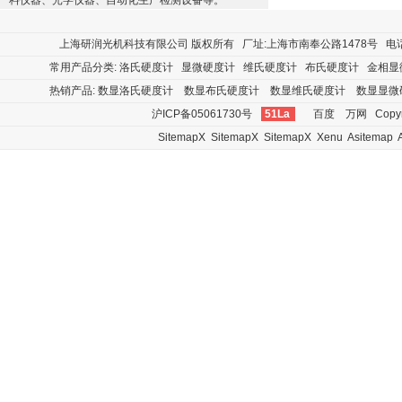
料仪器、光学仪器、自动化生产检测设备等。
上海研润光机科技有限公司
版权所有 厂址:上海市南奉公路1478号 电话:400
常用产品分类:
洛氏硬度计
显微硬度计
维氏硬度计
布氏硬度计
金相显
热销产品:
数显洛氏硬度计
数显布氏硬度计
数显维氏硬度计
数显显微
沪ICP备05061730号
51La
百度
万网
Copyr
SitemapX
SitemapX
SitemapX
Xenu
Asitemap