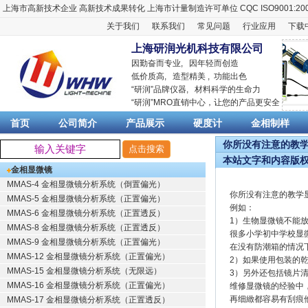
上海市高新技术企业
高新技术成果转化
上海市计量制造许可单位
CQC ISO9001:20
关于我们
联系我们
常见问题
行业应用
下载
上海研润光机科技有限公司
因勤奋而专业, 因年轻而创造
低价质高, 造型精美 , 功能出色
“
研润
”品牌仪器,
材料科学
的生命力
“
研润
”MRO直销中心，让您的产品更安全
首页
公司简介
产品展示
硬度计
金相制样
你所没有注意的教学显
本站文字和内容版
金相显微镜
MMAS-4 金相显微镜分析系统（倒置偏光）
你所没有注意的教学
MMAS-5 金相显微镜分析系统（正置偏光）
例如：
MMAS-6 金相显微镜分析系统（正置透反）
1）生物显微镜不能
MMAS-8 金相显微镜分析系统（正置透反）
很多小学初中学校显
MMAS-9 金相显微镜分析系统（正置偏光）
在没有防潮箱的情况
MMAS-12 金相显微镜分析系统（正置偏光）
2）如果使用包装的
MMAS-15 金相显微镜分析系统（无限远）
3）另外还包括镜片
MMAS-16 金相显微镜分析系统（正置偏光）
维修显微镜的经验中
再细緻都容易有刮痕
MMAS-17 金相显微镜分析系统（正置透反）