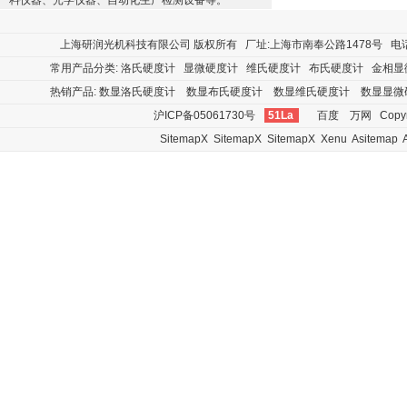
料仪器、光学仪器、自动化生产检测设备等。
上海研润光机科技有限公司
版权所有 厂址:上海市南奉公路1478号 电话:400
常用产品分类:
洛氏硬度计
显微硬度计
维氏硬度计
布氏硬度计
金相显
热销产品:
数显洛氏硬度计
数显布氏硬度计
数显维氏硬度计
数显显微
沪ICP备05061730号
51La
百度
万网
Copyr
SitemapX
SitemapX
SitemapX
Xenu
Asitemap