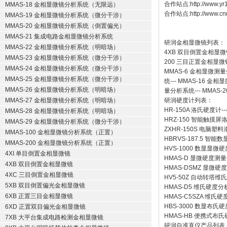
合作站点:
http://www.y
MMAS-18 金相显微镜分析系统（无限远）
合作站点:
http://www.cn
MMAS-19 金相显微镜分析系统（微分干涉）
MMAS-20 金相显微镜分析系统（倒置偏光）
MMAS-21 集成电路金相显微镜分析系统
研润金相显微镜
列表：
MMAS-22 金相显微镜分析系统（明暗场）
4XB
双目倒置金相显微
MMAS-23 金相显微镜分析系统（微分干涉）
200
三目正置金相显微
MMAS-24 金相显微镜分析系统（微分干涉）
MMAS-6
金相显微测量
MMAS-25 金相显微镜分析系统（微分干涉）
统
---
MMAS-16
金相显
MMAS-26 金相显微镜分析系统（明暗场）
量分析系统
---
MMAS-2
MMAS-27 金相显微镜分析系统（明暗场）
研润硬度计
列表：
HR-150A 洛氏硬度计
--
MMAS-28 金相显微镜分析系统（明暗场）
HRZ-150 智能触摸
MMAS-29 金相显微镜分析系统（微分干涉）
ZXHR-150S 电脑塑
MMAS-100 金相显微镜分析系统（正置）
HBRVS-187.5 智
MMAS-200 金相显微镜分析系统（正置）
HVS-1000 数显显微
4XI 单目倒置金相显微镜
HMAS-D 显微硬度测
4XB 双目倒置金相显微镜
HMAS-DSMZ 显微
4XC 三目倒置金相显微镜
HV5-50Z 自动转塔维
5XB 双目倒置偏光金相显微镜
HMAS-D5 维氏硬度
6XB 正置三目金相显微镜
HMAS-C5SZA 维
HBS-3000 数显布氏
6XD 正置双目偏光金相显微镜
HMAS-HB 便携式布
7XB 大平台集成电路检测金相显微镜
研润自准直仪
产品列表