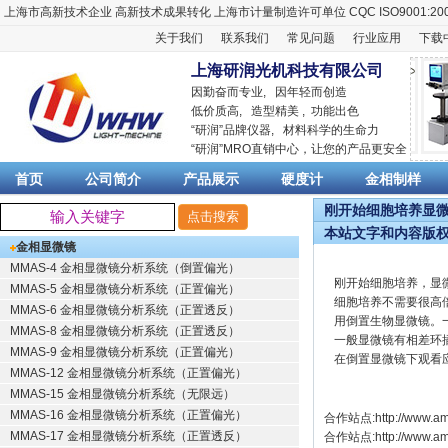
上海市高新技术企业
高新技术成果转化
上海市计量制造许可单位
CQC ISO9001:20
关于我们
联系我们
常见问题
行业应用
下载
上海研润光机科技有限公司
因勤奋而专业, 因年轻而创造
低价质高, 造型精美 , 功能出色
“
研润
”品牌仪器,
材料科学
的生命力
“
研润
”MRO直销中心，让您的产品更安全
首页
公司简介
产品展示
硬度计
金相制样
刚开始细胞培养显微镜
本站文字和内容版
金相显微镜
MMAS-4 金相显微镜分析系统（倒置偏光）
刚开始细胞培养，显
MMAS-5 金相显微镜分析系统（正置偏光）
细胞培养不需要很高
MMAS-6 金相显微镜分析系统（正置透反）
用倒置生物显微镜。
MMAS-8 金相显微镜分析系统（正置透反）
一般显微镜有相差环
MMAS-9 金相显微镜分析系统（正置偏光）
在倒置显微镜下观看
MMAS-12 金相显微镜分析系统（正置偏光）
MMAS-15 金相显微镜分析系统（无限远）
MMAS-16 金相显微镜分析系统（正置偏光）
合作站点:
http://www.am
MMAS-17 金相显微镜分析系统（正置透反）
合作站点:
http://www.a