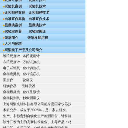
硬度计案例
硬度计技术
试验机案例
试验机技术
金相制样案例
金相制样技术
自准直仪案例
自准直仪技术
显微镜案例
显微镜技术
实验室保养
实验室搬迁
研润简介
研润发展历程
人才与招聘
研润旗下产品及公司简介
维氏硬度计
洛氏硬度计
布氏硬度计
万能试验机
电子试验机
金相切割机
金相磨抛机
金相镶嵌机
圆度仪
轮廓仪
研润仪器
品牌仪器
金相显微镜
金相显微镜
金相切割机
影像测量仪
上海研润光机科技有限公司前身是国家仪器技
术研究所，成立于2005年，是一家以研发、
生产、非标定制自动化生产检测设备，计算机
软件开发为主的高新技术企业。主导产品：材