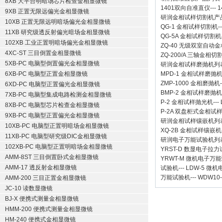
8XB 大平台明暗场芯片检查金相显微镜
1401双向自准直仪
---
1
9XB 正置无限远偏光金相显微镜
研润金相试样切割机
产
10XB 正置无限远明暗场偏光金相显微镜
QG-1
金相试样切割机
-
11XB 研究级透反射偏光暗场金相显微镜
QG-5A
金相试样切割机
102XB 工业正置明暗场偏光金相显微镜
ZQ-40
无级双室自动金
4XC-ST 三目倒置金相显微镜
ZQ-200/A
三轴金相切
5XB-PC 电脑型倒置偏光金相显微镜
研润金相试样磨抛机
列
6XB-PC 电脑型正置金相显微镜
MPD-1
金相试样磨抛
ZMP-1000
金相磨抛机
6XD-PC 电脑型正置偏光金相显微镜
BMP-2 金相试样磨抛机
7XB-PC 电脑型集成电路检测金相显微镜
P-2 金相试样抛光机
---
8XB-PC 电脑型芯片检查金相显微镜
P-2A 双盘柜式金相试
9XB-PC 电脑型正置偏光金相显微镜
研润金相试样镶嵌机
列
10XB-PC 电脑型正置明暗场金相显微镜
XQ-2B
金相试样镶嵌机
11XB-PC 电脑型研究级DIC金相显微镜
研润电子万能试验机
列
102XB-PC 电脑型正置明暗场金相显微镜
YRST-D 数显电子拉
AMM-8ST 三目倒置卧式金相显微镜
YRWT-M 微机电子万
AMM-17 透反射金相显微镜
试验机
---
LDW-5 微
万能试验机
---
WDW10
AMM-200 三目正置金相显微镜
JC-10 读数显微镜
BJ-X 便携式测量金相显微镜
HMM-200 便携式测量金相显微镜
HM-240 便携式金相显微镜