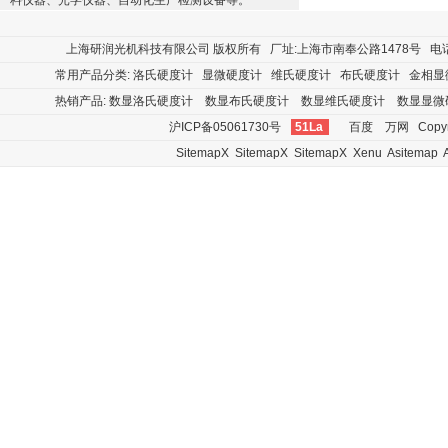
料仪器、光学仪器、自动化生产检测设备等。
上海研润光机科技有限公司
版权所有 厂址:上海市南奉公路1478号 电话:400
常用产品分类:
洛氏硬度计
显微硬度计
维氏硬度计
布氏硬度计
金相显
热销产品:
数显洛氏硬度计
数显布氏硬度计
数显维氏硬度计
数显显微
沪ICP备05061730号
51La
百度
万网
Copyr
SitemapX
SitemapX
SitemapX
Xenu
Asitemap