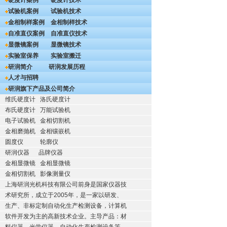
硬度计案例
硬度计技术
试验机案例
试验机技术
金相制样案例
金相制样技术
自准直仪案例
自准直仪技术
显微镜案例
显微镜技术
实验室保养
实验室搬迁
研润简介
研润发展历程
人才与招聘
研润旗下产品及公司简介
维氏硬度计
洛氏硬度计
布氏硬度计
万能试验机
电子试验机
金相切割机
金相磨抛机
金相镶嵌机
圆度仪
轮廓仪
研润仪器
品牌仪器
金相显微镜
金相显微镜
金相切割机
影像测量仪
上海研润光机科技有限公司前身是国家仪器技
术研究所，成立于2005年，是一家以研发、
生产、非标定制自动化生产检测设备，计算机
软件开发为主的高新技术企业。主导产品：材