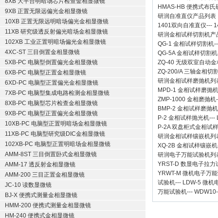
8XB 大平台明暗场芯片检查金相显微镜
HMAS-HB 便携式布
9XB 正置无限远偏光金相显微镜
研润自准直仪
产品列表
10XB 正置无限远明暗场偏光金相显微镜
1401双向自准直仪
---
1
11XB 研究级透反射偏光暗场金相显微镜
研润金相试样切割机
产
102XB 工业正置明暗场偏光金相显微镜
QG-1
金相试样切割机
-
4XC-ST 三目倒置金相显微镜
QG-5A
金相试样切割机
5XB-PC 电脑型倒置偏光金相显微镜
ZQ-40
无级双室自动金
ZQ-200/A
三轴金相切
6XB-PC 电脑型正置金相显微镜
研润金相试样磨抛机
列
6XD-PC 电脑型正置偏光金相显微镜
MPD-1
金相试样磨抛
7XB-PC 电脑型集成电路检测金相显微镜
ZMP-1000
金相磨抛机
8XB-PC 电脑型芯片检查金相显微镜
BMP-2 金相试样磨抛机
9XB-PC 电脑型正置偏光金相显微镜
P-2 金相试样抛光机
---
10XB-PC 电脑型正置明暗场金相显微镜
P-2A 双盘柜式金相试
11XB-PC 电脑型研究级DIC金相显微镜
研润金相试样镶嵌机
列
102XB-PC 电脑型正置明暗场金相显微镜
XQ-2B
金相试样镶嵌机
AMM-8ST 三目倒置卧式金相显微镜
研润电子万能试验机
列
YRST-D 数显电子拉
AMM-17 透反射金相显微镜
YRWT-M 微机电子万
AMM-200 三目正置金相显微镜
试验机
---
LDW-5 微
JC-10 读数显微镜
万能试验机
---
WDW10
BJ-X 便携式测量金相显微镜
HMM-200 便携式测量金相显微镜
HM-240 便携式金相显微镜