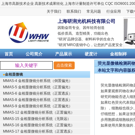
上海市高新技术企业
高新技术成果转化
上海市计量制造许可单位
CQC ISO9001:20
关于我们
联系我们
常见问题
行业应用
下载
上海研润光机科技有限公司
因勤奋而专业, 因年轻而创造
低价质高, 造型精美 , 功能出色
“
研润
”品牌仪器,
材料科学
的生命力
“
研润
”MRO直销中心，让您的产品更安全
首页
公司简介
产品展示
硬度计
金相制样
荧光显微镜检测药物是
本站文字和内容版
金相显微镜
MMAS-4 金相显微镜分析系统（倒置偏光）
荧光显微镜检测药物
MMAS-5 金相显微镜分析系统（正置偏光）
如果要观察药物在体
MMAS-6 金相显微镜分析系统（正置透反）
研究药物能否进入细
MMAS-8 金相显微镜分析系统（正置透反）
如果红色荧光代表我
MMAS-9 金相显微镜分析系统（正置偏光）
除），细胞核也很少
MMAS-12 金相显微镜分析系统（正置偏光）
仔细想想，如果这张
MMAS-15 金相显微镜分析系统（无限远）
步用胞膜或细胞核的
MMAS-16 金相显微镜分析系统（正置偏光）
如果使用共聚焦做的
MMAS-17 金相显微镜分析系统（正置透反）