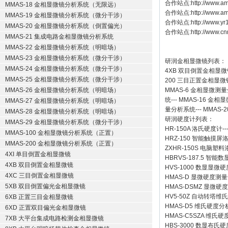
合作站点:
http://www.am
MMAS-18 金相显微镜分析系统（无限远）
合作站点:
http://www.a
MMAS-19 金相显微镜分析系统（微分干涉）
合作站点:
http://www.y
MMAS-20 金相显微镜分析系统（倒置偏光）
合作站点:
http://www.cn
MMAS-21 集成电路金相显微镜分析系统
MMAS-22 金相显微镜分析系统（明暗场）
MMAS-23 金相显微镜分析系统（微分干涉）
研润金相显微镜
列表：
MMAS-24 金相显微镜分析系统（微分干涉）
4XB
双目倒置金相显微
MMAS-25 金相显微镜分析系统（微分干涉）
200
三目正置金相显微
MMAS-26 金相显微镜分析系统（明暗场）
MMAS-6
金相显微测量
统
---
MMAS-16
金相显
MMAS-27 金相显微镜分析系统（明暗场）
量分析系统
---
MMAS-2
MMAS-28 金相显微镜分析系统（明暗场）
研润硬度计
列表：
MMAS-29 金相显微镜分析系统（微分干涉）
HR-150A 洛氏硬度计
--
MMAS-100 金相显微镜分析系统（正置）
HRZ-150 智能触摸
MMAS-200 金相显微镜分析系统（正置）
ZXHR-150S 电脑塑
4XI 单目倒置金相显微镜
HBRVS-187.5 智
4XB 双目倒置金相显微镜
HVS-1000 数显显微
4XC 三目倒置金相显微镜
HMAS-D 显微硬度测
5XB 双目倒置偏光金相显微镜
HMAS-DSMZ 显微
HV5-50Z 自动转塔维
6XB 正置三目金相显微镜
HMAS-D5 维氏硬度
6XD 正置双目偏光金相显微镜
HMAS-C5SZA 维
7XB 大平台集成电路检测金相显微镜
HBS-3000 数显布氏