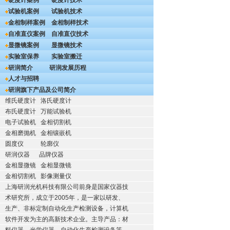
硬度计案例
硬度计技术
试验机案例
试验机技术
金相制样案例
金相制样技术
自准直仪案例
自准直仪技术
显微镜案例
显微镜技术
实验室保养
实验室搬迁
研润简介
研润发展历程
人才与招聘
研润旗下产品及公司简介
维氏硬度计
洛氏硬度计
布氏硬度计
万能试验机
电子试验机
金相切割机
金相磨抛机
金相镶嵌机
圆度仪
轮廓仪
研润仪器
品牌仪器
金相显微镜
金相显微镜
金相切割机
影像测量仪
上海研润光机科技有限公司前身是国家仪器技
术研究所，成立于2005年，是一家以研发、
生产、非标定制自动化生产检测设备，计算机
软件开发为主的高新技术企业。主导产品：材