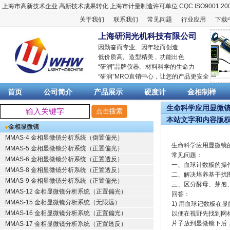
上海市高新技术企业
高新技术成果转化
上海市计量制造许可单位
CQC ISO9001:20
关于我们
联系我们
常见问题
行业应用
下载
上海研润光机科技有限公司
因勤奋而专业, 因年轻而创造
低价质高, 造型精美 , 功能出色
“
研润
”品牌仪器,
材料科学
的生命力
“
研润
”MRO直销中心，让您的产品更安全
首页
公司简介
产品展示
硬度计
金相制样
生命科学应用显微镜的
本站文字和内容版
金相显微镜
MMAS-4 金相显微镜分析系统（倒置偏光）
生命科学应用显微镜
MMAS-5 金相显微镜分析系统（正置偏光）
常见问题：
MMAS-6 金相显微镜分析系统（正置透反）
一、血球计数板的操
MMAS-8 金相显微镜分析系统（正置透反）
二、解决培养基干扰
MMAS-9 金相显微镜分析系统（正置偏光）
三、区分酵母、芽孢
MMAS-12 金相显微镜分析系统（正置偏光）
回答：
MMAS-15 金相显微镜分析系统（无限远）
1) 用血球记数板在
MMAS-16 金相显微镜分析系统（正置偏光）
以便在视野先找到网
片子放到显微镜下后
MMAS-17 金相显微镜分析系统（正置透反）