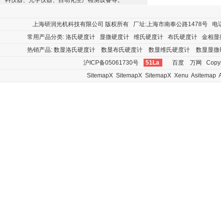
料仪器、光学仪器、自动化生产检测设备等。
上海研润光机科技有限公司
版权所有 厂址:上海市南奉公路1478号 电话:400
常用产品分类:
洛氏硬度计
显微硬度计
维氏硬度计
布氏硬度计
金相显
热销产品:
数显洛氏硬度计
数显布氏硬度计
数显维氏硬度计
数显显微
沪ICP备05061730号
51La
百度
万网
Copyr
SitemapX
SitemapX
SitemapX
Xenu
Asitemap