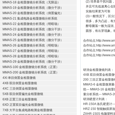
(2) 培养基干扰问
MMAS-18 金相显微镜分析系统（无限远）
并且可先低速离心去
MMAS-19 金相显微镜分析系统（微分干涉）
实验结果更为可靠
MMAS-20 金相显微镜分析系统（倒置偏光）
(3)一般情况下，
MMAS-21 集成电路金相显微镜分析系统
很多，多为凸起，有
MMAS-22 金相显微镜分析系统（明暗场）
酵母菌落一般为湿润
MMAS-23 金相显微镜分析系统（微分干涉）
圆形，有出芽现象。
MMAS-24 金相显微镜分析系统（微分干涉）
MMAS-25 金相显微镜分析系统（微分干涉）
合作站点:
http://www.am
MMAS-26 金相显微镜分析系统（明暗场）
合作站点:
http://www.a
合作站点:
http://www.y
MMAS-27 金相显微镜分析系统（明暗场）
合作站点:
http://www.cn
MMAS-28 金相显微镜分析系统（明暗场）
MMAS-29 金相显微镜分析系统（微分干涉）
MMAS-100 金相显微镜分析系统（正置）
研润金相显微镜
列表：
MMAS-200 金相显微镜分析系统（正置）
4XB
双目倒置金相显微
4XI 单目倒置金相显微镜
200
三目正置金相显微
4XB 双目倒置金相显微镜
MMAS-6
金相显微测量
4XC 三目倒置金相显微镜
统
---
MMAS-16
金相显
5XB 双目倒置偏光金相显微镜
量分析系统
---
MMAS-2
研润硬度计
列表：
6XB 正置三目金相显微镜
HR-150A 洛氏硬度计
--
6XD 正置双目偏光金相显微镜
HRZ-150 智能触摸
7XB 大平台集成电路检测金相显微镜
ZXHR-150S 电脑塑