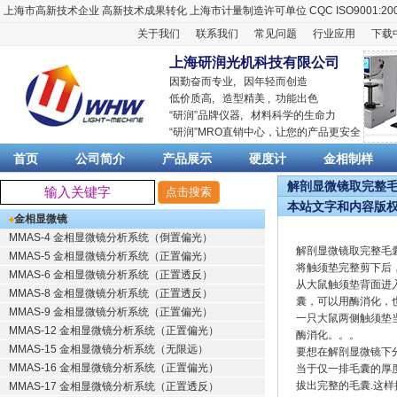
上海市高新技术企业
高新技术成果转化
上海市计量制造许可单位
CQC ISO9001:20
关于我们
联系我们
常见问题
行业应用
下载
上海研润光机科技有限公司
因勤奋而专业, 因年轻而创造
低价质高, 造型精美 , 功能出色
“
研润
”品牌仪器,
材料科学
的生命力
“
研润
”MRO直销中心，让您的产品更安全
首页
公司简介
产品展示
硬度计
金相制样
解剖显微镜取完整毛囊
本站文字和内容版
金相显微镜
MMAS-4 金相显微镜分析系统（倒置偏光）
解剖显微镜取完整毛
MMAS-5 金相显微镜分析系统（正置偏光）
将触须垫完整剪下后
MMAS-6 金相显微镜分析系统（正置透反）
从大鼠触须垫背面进
MMAS-8 金相显微镜分析系统（正置透反）
囊，可以用酶消化，
MMAS-9 金相显微镜分析系统（正置偏光）
一只大鼠两侧触须垫当
MMAS-12 金相显微镜分析系统（正置偏光）
酶消化。。。
MMAS-15 金相显微镜分析系统（无限远）
要想在解剖显微镜下
MMAS-16 金相显微镜分析系统（正置偏光）
当于仅一排毛囊的厚
拔出完整的毛囊.这样
MMAS-17 金相显微镜分析系统（正置透反）