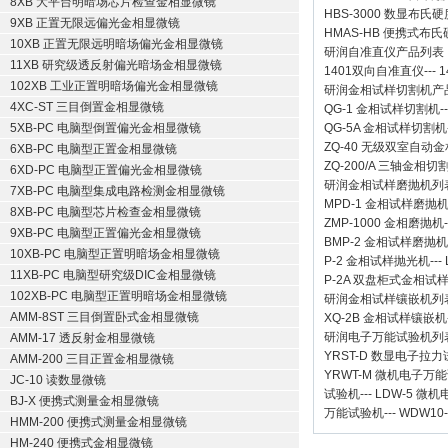
8XB 大平台明暗场芯片检查金相显微镜
HBS-3000 数显布氏
9XB 正置无限远偏光金相显微镜
HMAS-HB 便携式布
10XB 正置无限远明暗场偏光金相显微镜
研润自准直仪
产品列表
11XB 研究级透反射偏光暗场金相显微镜
1401双向自准直仪
---
1
102XB 工业正置明暗场偏光金相显微镜
研润金相试样切割机
产
4XC-ST 三目倒置金相显微镜
QG-1
金相试样切割机
-
5XB-PC 电脑型倒置偏光金相显微镜
QG-5A
金相试样切割机
ZQ-40
无级双室自动金
6XB-PC 电脑型正置金相显微镜
ZQ-200/A
三轴金相切
6XD-PC 电脑型正置偏光金相显微镜
研润金相试样磨抛机
列
7XB-PC 电脑型集成电路检测金相显微镜
MPD-1
金相试样磨抛
8XB-PC 电脑型芯片检查金相显微镜
ZMP-1000
金相磨抛机
9XB-PC 电脑型正置偏光金相显微镜
BMP-2 金相试样磨抛机
10XB-PC 电脑型正置明暗场金相显微镜
P-2 金相试样抛光机
---
11XB-PC 电脑型研究级DIC金相显微镜
P-2A 双盘柜式金相试
102XB-PC 电脑型正置明暗场金相显微镜
研润金相试样镶嵌机
列
AMM-8ST 三目倒置卧式金相显微镜
XQ-2B
金相试样镶嵌机
研润电子万能试验机
列
AMM-17 透反射金相显微镜
YRST-D 数显电子拉
AMM-200 三目正置金相显微镜
YRWT-M 微机电子万
JC-10 读数显微镜
试验机
---
LDW-5 微
BJ-X 便携式测量金相显微镜
万能试验机
---
WDW10
HMM-200 便携式测量金相显微镜
HM-240 便携式金相显微镜