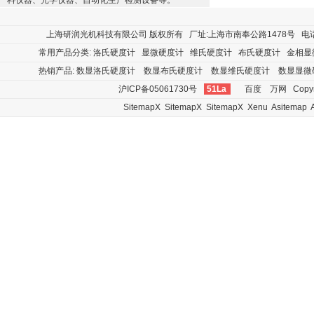
料仪器、光学仪器、自动化生产检测设备等。
上海研润光机科技有限公司
版权所有 厂址:上海市南奉公路1478号 电话:400
常用产品分类:
洛氏硬度计
显微硬度计
维氏硬度计
布氏硬度计
金相显
热销产品:
数显洛氏硬度计
数显布氏硬度计
数显维氏硬度计
数显显微
沪ICP备05061730号
51La
百度
万网
Copyr
SitemapX
SitemapX
SitemapX
Xenu
Asitemap