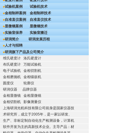
硬度计案例
硬度计技术
试验机案例
试验机技术
金相制样案例
金相制样技术
自准直仪案例
自准直仪技术
显微镜案例
显微镜技术
实验室保养
实验室搬迁
研润简介
研润发展历程
人才与招聘
研润旗下产品及公司简介
维氏硬度计
洛氏硬度计
布氏硬度计
万能试验机
电子试验机
金相切割机
金相磨抛机
金相镶嵌机
圆度仪
轮廓仪
研润仪器
品牌仪器
金相显微镜
金相显微镜
金相切割机
影像测量仪
上海研润光机科技有限公司前身是国家仪器技
术研究所，成立于2005年，是一家以研发、
生产、非标定制自动化生产检测设备，计算机
软件开发为主的高新技术企业。主导产品：材