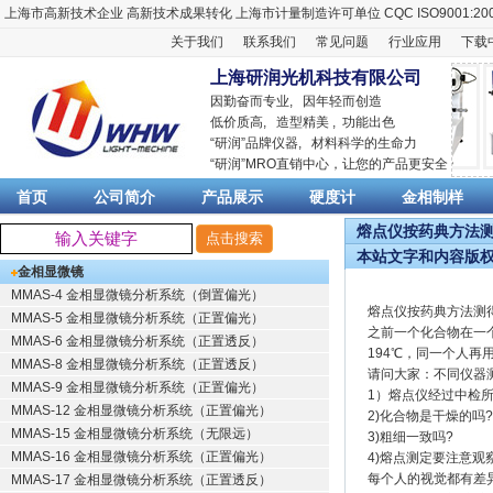
上海市高新技术企业
高新技术成果转化
上海市计量制造许可单位
CQC ISO9001:20
关于我们
联系我们
常见问题
行业应用
下载
上海研润光机科技有限公司
因勤奋而专业, 因年轻而创造
低价质高, 造型精美 , 功能出色
“
研润
”品牌仪器,
材料科学
的生命力
“
研润
”MRO直销中心，让您的产品更安全
首页
公司简介
产品展示
硬度计
金相制样
熔点仪按药典方法测得
本站文字和内容版
金相显微镜
MMAS-4 金相显微镜分析系统（倒置偏光）
熔点仪按药典方法测
MMAS-5 金相显微镜分析系统（正置偏光）
之前一个化合物在一个
MMAS-6 金相显微镜分析系统（正置透反）
194℃，同一个人再
MMAS-8 金相显微镜分析系统（正置透反）
请问大家：不同仪器
MMAS-9 金相显微镜分析系统（正置偏光）
1）熔点仪经过中检
MMAS-12 金相显微镜分析系统（正置偏光）
2)化合物是干燥的吗?
MMAS-15 金相显微镜分析系统（无限远）
3)粗细一致吗?
MMAS-16 金相显微镜分析系统（正置偏光）
4)熔点测定要注意观
每个人的视觉都有差
MMAS-17 金相显微镜分析系统（正置透反）