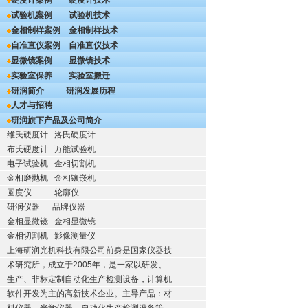
硬度计案例
硬度计技术
试验机案例
试验机技术
金相制样案例
金相制样技术
自准直仪案例
自准直仪技术
显微镜案例
显微镜技术
实验室保养
实验室搬迁
研润简介
研润发展历程
人才与招聘
研润旗下产品及公司简介
维氏硬度计
洛氏硬度计
布氏硬度计
万能试验机
电子试验机
金相切割机
金相磨抛机
金相镶嵌机
圆度仪
轮廓仪
研润仪器
品牌仪器
金相显微镜
金相显微镜
金相切割机
影像测量仪
上海研润光机科技有限公司前身是国家仪器技
术研究所，成立于2005年，是一家以研发、
生产、非标定制自动化生产检测设备，计算机
软件开发为主的高新技术企业。主导产品：材