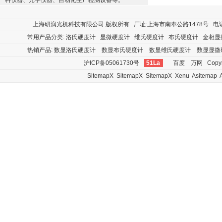
料仪器、光学仪器、自动化生产检测设备等。
上海研润光机科技有限公司
版权所有 厂址:上海市南奉公路1478号 电话:400
常用产品分类:
洛氏硬度计
显微硬度计
维氏硬度计
布氏硬度计
金相显
热销产品:
数显洛氏硬度计
数显布氏硬度计
数显维氏硬度计
数显显微
沪ICP备05061730号
51La
百度
万网
Copyr
SitemapX
SitemapX
SitemapX
Xenu
Asitemap