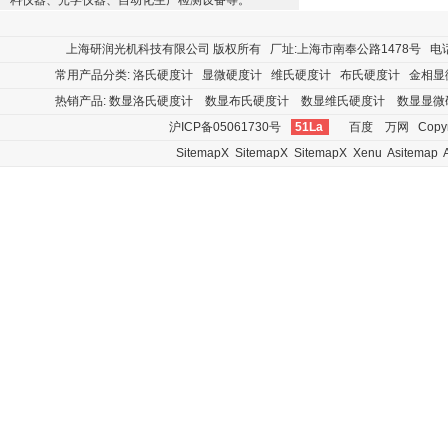
料仪器、光学仪器、自动化生产检测设备等。
上海研润光机科技有限公司
版权所有 厂址:上海市南奉公路1478号 电话:400
常用产品分类:
洛氏硬度计
显微硬度计
维氏硬度计
布氏硬度计
金相显
热销产品:
数显洛氏硬度计
数显布氏硬度计
数显维氏硬度计
数显显微
沪ICP备05061730号
51La
百度
万网
Copyr
SitemapX
SitemapX
SitemapX
Xenu
Asitemap