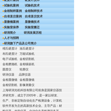
硬度计案例
硬度计技术
试验机案例
试验机技术
金相制样案例
金相制样技术
自准直仪案例
自准直仪技术
显微镜案例
显微镜技术
实验室保养
实验室搬迁
研润简介
研润发展历程
人才与招聘
研润旗下产品及公司简介
维氏硬度计
洛氏硬度计
布氏硬度计
万能试验机
电子试验机
金相切割机
金相磨抛机
金相镶嵌机
圆度仪
轮廓仪
研润仪器
品牌仪器
金相显微镜
金相显微镜
金相切割机
影像测量仪
上海研润光机科技有限公司前身是国家仪器技
术研究所，成立于2005年，是一家以研发、
生产、非标定制自动化生产检测设备，计算机
软件开发为主的高新技术企业。主导产品：材