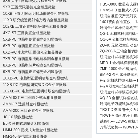
8XB 大平台明暗场芯片检查金相显微镜
HBS-3000 数显布氏
9XB 正置无限远偏光金相显微镜
HMAS-HB 便携式布
10XB 正置无限远明暗场偏光金相显微镜
研润自准直仪
产品列表
11XB 研究级透反射偏光暗场金相显微镜
1401双向自准直仪
---
1
102XB 工业正置明暗场偏光金相显微镜
研润金相试样切割机
产
4XC-ST 三目倒置金相显微镜
QG-1
金相试样切割机
-
5XB-PC 电脑型倒置偏光金相显微镜
QG-5A
金相试样切割机
ZQ-40
无级双室自动金
6XB-PC 电脑型正置金相显微镜
ZQ-200/A
三轴金相切
6XD-PC 电脑型正置偏光金相显微镜
研润金相试样磨抛机
列
7XB-PC 电脑型集成电路检测金相显微镜
MPD-1
金相试样磨抛
8XB-PC 电脑型芯片检查金相显微镜
ZMP-1000
金相磨抛机
9XB-PC 电脑型正置偏光金相显微镜
BMP-2 金相试样磨抛机
10XB-PC 电脑型正置明暗场金相显微镜
P-2 金相试样抛光机
---
11XB-PC 电脑型研究级DIC金相显微镜
P-2A 双盘柜式金相试
102XB-PC 电脑型正置明暗场金相显微镜
研润金相试样镶嵌机
列
AMM-8ST 三目倒置卧式金相显微镜
XQ-2B
金相试样镶嵌机
研润电子万能试验机
列
AMM-17 透反射金相显微镜
YRST-D 数显电子拉
AMM-200 三目正置金相显微镜
YRWT-M 微机电子万
JC-10 读数显微镜
试验机
---
LDW-5 微
BJ-X 便携式测量金相显微镜
万能试验机
---
WDW10
HMM-200 便携式测量金相显微镜
HM-240 便携式金相显微镜