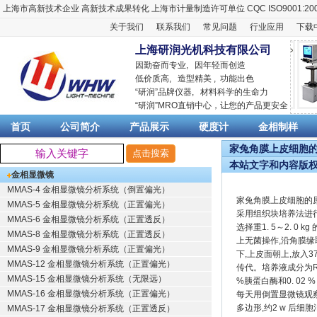
上海市高新技术企业
高新技术成果转化
上海市计量制造许可单位
CQC ISO9001:20
关于我们
联系我们
常见问题
行业应用
下载
上海研润光机科技有限公司
因勤奋而专业, 因年轻而创造
低价质高, 造型精美 , 功能出色
“
研润
”品牌仪器,
材料科学
的生命力
“
研润
”MRO直销中心，让您的产品更安全
首页
公司简介
产品展示
硬度计
金相制样
家兔角膜上皮细胞的原
本站文字和内容版
金相显微镜
MMAS-4 金相显微镜分析系统（倒置偏光）
家兔角膜上皮细胞的
MMAS-5 金相显微镜分析系统（正置偏光）
采用组织块培养法进
MMAS-6 金相显微镜分析系统（正置透反）
选择重1. 5～2. 
MMAS-8 金相显微镜分析系统（正置透反）
上无菌操作,沿角膜缘
MMAS-9 金相显微镜分析系统（正置偏光）
下,上皮面朝上,放入3
MMAS-12 金相显微镜分析系统（正置偏光）
传代。培养液成分为RPMI-
MMAS-15 金相显微镜分析系统（无限远）
%胰蛋白酶和0. 02 
MMAS-16 金相显微镜分析系统（正置偏光）
每天用倒置显微镜观察
多边形,约2 w 后细
MMAS-17 金相显微镜分析系统（正置透反）