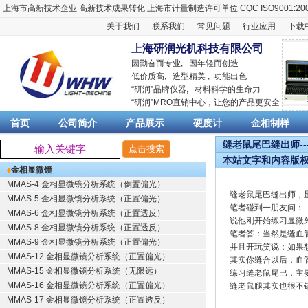
上海市高新技术企业
高新技术成果转化
上海市计量制造许可单位
CQC ISO9001:20
关于我们
联系我们
常见问题
行业应用
下载
上海研润光机科技有限公司
因勤奋而专业, 因年轻而创造
低价质高, 造型精美 , 功能出色
“
研润
”品牌仪器,
材料科学
的生命力
“
研润
”MRO直销中心，让您的产品更安全
首页
公司简介
产品展示
硬度计
金相制样
缝老鼠尾巴缝出师--
本站文字和内容版
金相显微镜
MMAS-4 金相显微镜分析系统（倒置偏光）
缝老鼠尾巴缝出师，
MMAS-5 金相显微镜分析系统（正置偏光）
笔者碰到一朋友问：
MMAS-6 金相显微镜分析系统（正置透反）
说他刚开始练习显微
MMAS-8 金相显微镜分析系统（正置透反）
笔者答：当然是缝血
MMAS-9 金相显微镜分析系统（正置偏光）
并且开玩笑说：如果
MMAS-12 金相显微镜分析系统（正置偏光）
其实你缝合以后，血
MMAS-15 金相显微镜分析系统（无限远）
练习缝老鼠尾巴，主
MMAS-16 金相显微镜分析系统（正置偏光）
缝老鼠腿其实也很不
MMAS-17 金相显微镜分析系统（正置透反）