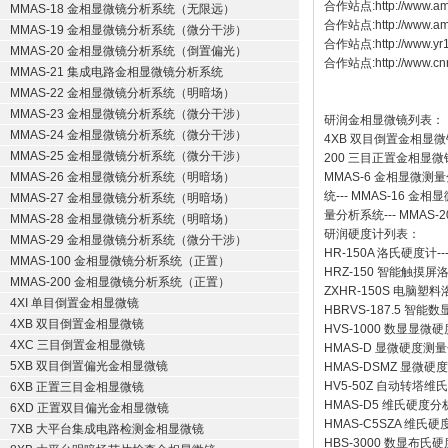
合作站点:
http://www.am
MMAS-18 金相显微镜分析系统（无限远）
合作站点:
http://www.a
MMAS-19 金相显微镜分析系统（微分干涉）
合作站点:
http://www.y
MMAS-20 金相显微镜分析系统（倒置偏光）
合作站点:
http://www.cn
MMAS-21 集成电路金相显微镜分析系统
MMAS-22 金相显微镜分析系统（明暗场）
MMAS-23 金相显微镜分析系统（微分干涉）
研润金相显微镜
列表：
MMAS-24 金相显微镜分析系统（微分干涉）
4XB
双目倒置金相显微
MMAS-25 金相显微镜分析系统（微分干涉）
200
三目正置金相显微
MMAS-26 金相显微镜分析系统（明暗场）
MMAS-6
金相显微测量
统
---
MMAS-16
金相显
MMAS-27 金相显微镜分析系统（明暗场）
量分析系统
---
MMAS-2
MMAS-28 金相显微镜分析系统（明暗场）
研润硬度计
列表：
MMAS-29 金相显微镜分析系统（微分干涉）
HR-150A 洛氏硬度计
--
MMAS-100 金相显微镜分析系统（正置）
HRZ-150 智能触摸
MMAS-200 金相显微镜分析系统（正置）
ZXHR-150S 电脑塑
4XI 单目倒置金相显微镜
HBRVS-187.5 智
4XB 双目倒置金相显微镜
HVS-1000 数显显微
4XC 三目倒置金相显微镜
HMAS-D 显微硬度测
5XB 双目倒置偏光金相显微镜
HMAS-DSMZ 显微
HV5-50Z 自动转塔维
6XB 正置三目金相显微镜
HMAS-D5 维氏硬度
6XD 正置双目偏光金相显微镜
HMAS-C5SZA 维
7XB 大平台集成电路检测金相显微镜
HBS-3000 数显布氏