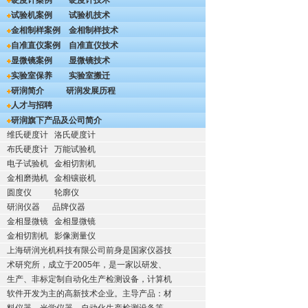
硬度计案例
硬度计技术
试验机案例
试验机技术
金相制样案例
金相制样技术
自准直仪案例
自准直仪技术
显微镜案例
显微镜技术
实验室保养
实验室搬迁
研润简介
研润发展历程
人才与招聘
研润旗下产品及公司简介
维氏硬度计
洛氏硬度计
布氏硬度计
万能试验机
电子试验机
金相切割机
金相磨抛机
金相镶嵌机
圆度仪
轮廓仪
研润仪器
品牌仪器
金相显微镜
金相显微镜
金相切割机
影像测量仪
上海研润光机科技有限公司前身是国家仪器技
术研究所，成立于2005年，是一家以研发、
生产、非标定制自动化生产检测设备，计算机
软件开发为主的高新技术企业。主导产品：材