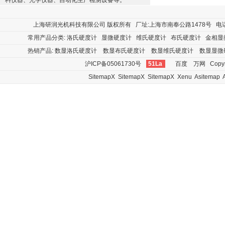
料仪器、光学仪器、自动化生产检测设备等。
上海研润光机科技有限公司
版权所有 厂址:上海市南奉公路1478号 电话:400
常用产品分类:
洛氏硬度计
显微硬度计
维氏硬度计
布氏硬度计
金相显
热销产品:
数显洛氏硬度计
数显布氏硬度计
数显维氏硬度计
数显显微
沪ICP备05061730号
51La
百度
万网
Copyr
SitemapX
SitemapX
SitemapX
Xenu
Asitemap