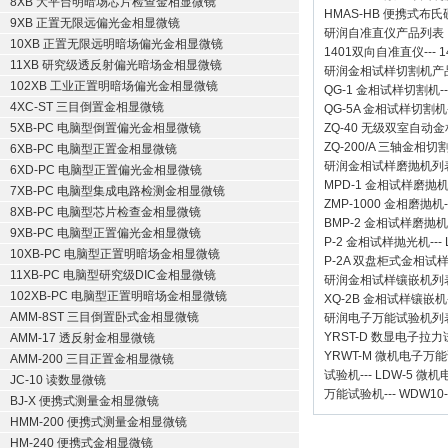
8XB 大平台明暗场芯片检查金相显微镜
HMAS-HB 便携式布
9XB 正置无限远偏光金相显微镜
研润自准直仪
产品列表
10XB 正置无限远明暗场偏光金相显微镜
1401双向自准直仪
---
1
11XB 研究级透反射偏光暗场金相显微镜
研润金相试样切割机
产
102XB 工业正置明暗场偏光金相显微镜
QG-1
金相试样切割机
-
4XC-ST 三目倒置金相显微镜
QG-5A
金相试样切割机
5XB-PC 电脑型倒置偏光金相显微镜
ZQ-40
无级双室自动金
ZQ-200/A
三轴金相切
6XB-PC 电脑型正置金相显微镜
研润金相试样磨抛机
列
6XD-PC 电脑型正置偏光金相显微镜
MPD-1
金相试样磨抛
7XB-PC 电脑型集成电路检测金相显微镜
ZMP-1000
金相磨抛机
8XB-PC 电脑型芯片检查金相显微镜
BMP-2 金相试样磨抛机
9XB-PC 电脑型正置偏光金相显微镜
P-2 金相试样抛光机
---
10XB-PC 电脑型正置明暗场金相显微镜
P-2A 双盘柜式金相试
11XB-PC 电脑型研究级DIC金相显微镜
研润金相试样镶嵌机
列
102XB-PC 电脑型正置明暗场金相显微镜
XQ-2B
金相试样镶嵌机
AMM-8ST 三目倒置卧式金相显微镜
研润电子万能试验机
列
YRST-D 数显电子拉
AMM-17 透反射金相显微镜
YRWT-M 微机电子万
AMM-200 三目正置金相显微镜
试验机
---
LDW-5 微
JC-10 读数显微镜
万能试验机
---
WDW10
BJ-X 便携式测量金相显微镜
HMM-200 便携式测量金相显微镜
HM-240 便携式金相显微镜