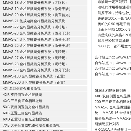
非油镜一定不能寖油
MMAS-18 金相显微镜分析系统（无限远）
油镜的话用香柏油观
MMAS-19 金相显微镜分析系统（微分干涉）
能擦干净，污染也较
MMAS-20 金相显微镜分析系统（倒置偏光）
说的是100X 一般NA
MMAS-21 集成电路金相显微镜分析系统
奥帕的0.90 都是干镜
MMAS-22 金相显微镜分析系统（明暗场）
上面分别就 100X 0
MMAS-23 金相显微镜分析系统（微分干涉）
有些高级的高倍APO
MMAS-24 金相显微镜分析系统（微分干涉）
如果已经知道是油镜
MMAS-25 金相显微镜分析系统（微分干涉）
NA>1的，都不用空
MMAS-26 金相显微镜分析系统（明暗场）
合作站点:
http://www.am
MMAS-27 金相显微镜分析系统（明暗场）
合作站点:
http://www.a
MMAS-28 金相显微镜分析系统（明暗场）
合作站点:
http://www.y
MMAS-29 金相显微镜分析系统（微分干涉）
合作站点:
http://www.cn
MMAS-100 金相显微镜分析系统（正置）
MMAS-200 金相显微镜分析系统（正置）
4XI 单目倒置金相显微镜
研润金相显微镜
列表：
4XB 双目倒置金相显微镜
4XB
双目倒置金相显微
4XC 三目倒置金相显微镜
200
三目正置金相显微
5XB 双目倒置偏光金相显微镜
MMAS-6
金相显微测量
统
---
MMAS-16
金相显
6XB 正置三目金相显微镜
量分析系统
---
MMAS-2
6XD 正置双目偏光金相显微镜
研润硬度计
列表：
7XB 大平台集成电路检测金相显微镜
HR-150A 洛氏硬度计
--