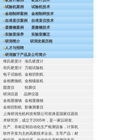
硬度计案例
硬度计技术
试验机案例
试验机技术
金相制样案例
金相制样技术
自准直仪案例
自准直仪技术
显微镜案例
显微镜技术
实验室保养
实验室搬迁
研润简介
研润发展历程
人才与招聘
研润旗下产品及公司简介
维氏硬度计
洛氏硬度计
布氏硬度计
万能试验机
电子试验机
金相切割机
金相磨抛机
金相镶嵌机
圆度仪
轮廓仪
研润仪器
品牌仪器
金相显微镜
金相显微镜
金相切割机
影像测量仪
上海研润光机科技有限公司前身是国家仪器技
术研究所，成立于2005年，是一家以研发、
生产、非标定制自动化生产检测设备，计算机
软件开发为主的高新技术企业。主导产品：材