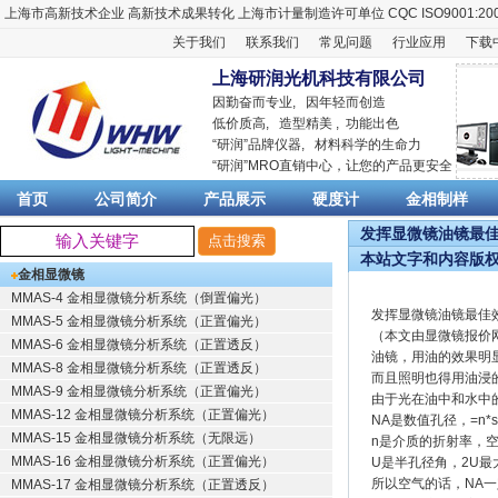
上海市高新技术企业
高新技术成果转化
上海市计量制造许可单位
CQC ISO9001:20
关于我们
联系我们
常见问题
行业应用
下载
上海研润光机科技有限公司
因勤奋而专业, 因年轻而创造
低价质高, 造型精美 , 功能出色
“
研润
”品牌仪器,
材料科学
的生命力
“
研润
”MRO直销中心，让您的产品更安全
首页
公司简介
产品展示
硬度计
金相制样
发挥显微镜油镜最佳效
本站文字和内容版
金相显微镜
MMAS-4 金相显微镜分析系统（倒置偏光）
发挥显微镜油镜最佳
MMAS-5 金相显微镜分析系统（正置偏光）
（本文由显微镜报价
MMAS-6 金相显微镜分析系统（正置透反）
油镜，用油的效果明
MMAS-8 金相显微镜分析系统（正置透反）
而且照明也得用油浸
MMAS-9 金相显微镜分析系统（正置偏光）
由于光在油中和水中
MMAS-12 金相显微镜分析系统（正置偏光）
NA是数值孔径，=n*si
MMAS-15 金相显微镜分析系统（无限远）
n是介质的折射率，空
MMAS-16 金相显微镜分析系统（正置偏光）
U是半孔径角，2U最
所以空气的话，NA一
MMAS-17 金相显微镜分析系统（正置透反）