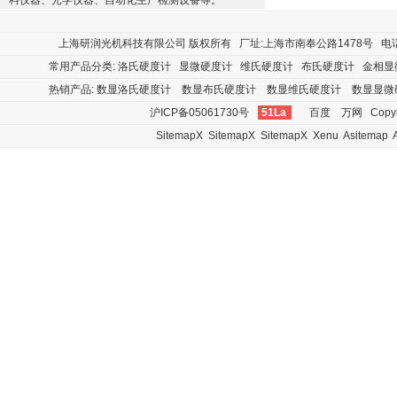
料仪器、光学仪器、自动化生产检测设备等。
上海研润光机科技有限公司
版权所有 厂址:上海市南奉公路1478号 电话:400
常用产品分类:
洛氏硬度计
显微硬度计
维氏硬度计
布氏硬度计
金相显
热销产品:
数显洛氏硬度计
数显布氏硬度计
数显维氏硬度计
数显显微
沪ICP备05061730号
51La
百度
万网
Copyr
SitemapX
SitemapX
SitemapX
Xenu
Asitemap