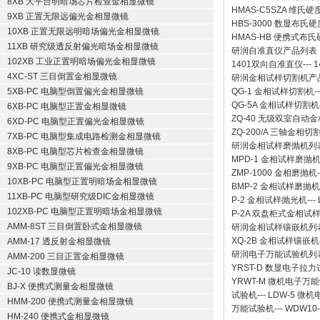
8XB 大平台明暗场芯片检查金相显微镜
HMAS-C5SZA 维
9XB 正置无限远偏光金相显微镜
HBS-3000 数显布氏
10XB 正置无限远明暗场偏光金相显微镜
HMAS-HB 便携式布
11XB 研究级透反射偏光暗场金相显微镜
研润自准直仪
产品列表
102XB 工业正置明暗场偏光金相显微镜
1401双向自准直仪
---
1
4XC-ST 三目倒置金相显微镜
研润金相试样切割机
产
5XB-PC 电脑型倒置偏光金相显微镜
QG-1
金相试样切割机
-
QG-5A
金相试样切割机
6XB-PC 电脑型正置金相显微镜
ZQ-40
无级双室自动金
6XD-PC 电脑型正置偏光金相显微镜
ZQ-200/A
三轴金相切
7XB-PC 电脑型集成电路检测金相显微镜
研润金相试样磨抛机
列
8XB-PC 电脑型芯片检查金相显微镜
MPD-1
金相试样磨抛
9XB-PC 电脑型正置偏光金相显微镜
ZMP-1000
金相磨抛机
10XB-PC 电脑型正置明暗场金相显微镜
BMP-2 金相试样磨抛机
11XB-PC 电脑型研究级DIC金相显微镜
P-2 金相试样抛光机
---
102XB-PC 电脑型正置明暗场金相显微镜
P-2A 双盘柜式金相试
AMM-8ST 三目倒置卧式金相显微镜
研润金相试样镶嵌机
列
XQ-2B
金相试样镶嵌机
AMM-17 透反射金相显微镜
研润电子万能试验机
列
AMM-200 三目正置金相显微镜
YRST-D 数显电子拉
JC-10 读数显微镜
YRWT-M 微机电子万
BJ-X 便携式测量金相显微镜
试验机
---
LDW-5 微
HMM-200 便携式测量金相显微镜
万能试验机
---
WDW10
HM-240 便携式金相显微镜