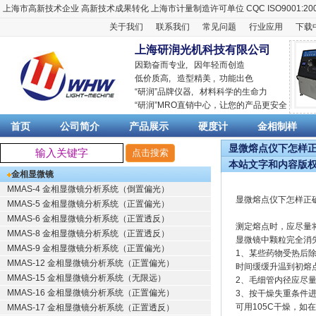
上海市高新技术企业
高新技术成果转化
上海市计量制造许可单位
CQC ISO9001:20
关于我们
联系我们
常见问题
行业应用
下载
上海研润光机科技有限公司
因勤奋而专业, 因年轻而创造
低价质高, 造型精美 , 功能出色
“
研润
”品牌仪器,
材料科学
的生命力
“
研润
”MRO直销中心，让您的产品更安全
首页
公司简介
产品展示
硬度计
金相制样
显微熔点仪下怎样正确
本站文字和内容版
金相显微镜
MMAS-4 金相显微镜分析系统（倒置偏光）
显微熔点仪下怎样正
MMAS-5 金相显微镜分析系统（正置偏光）
MMAS-6 金相显微镜分析系统（正置透反）
测定熔点时，应尽量
MMAS-8 金相显微镜分析系统（正置透反）
显微镜中颗粒完全消
MMAS-9 金相显微镜分析系统（正置偏光）
1、某些药物受热后
MMAS-12 金相显微镜分析系统（正置偏光）
时间缓缓升温到初熔点
MMAS-15 金相显微镜分析系统（无限远）
2、毛细管内径应尽量
MMAS-16 金相显微镜分析系统（正置偏光）
3、按干燥失重条件
可用105C干燥，如
MMAS-17 金相显微镜分析系统（正置透反）