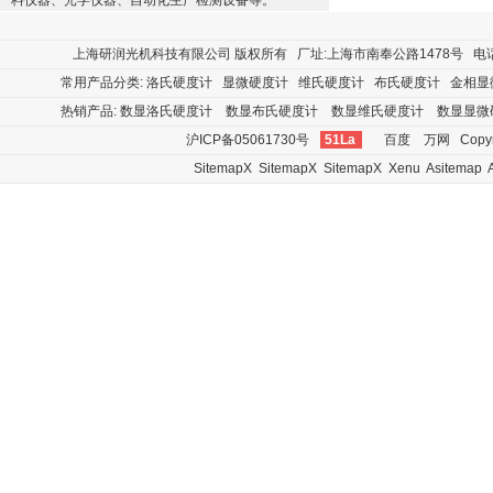
料仪器、光学仪器、自动化生产检测设备等。
上海研润光机科技有限公司
版权所有 厂址:上海市南奉公路1478号 电话:400
常用产品分类:
洛氏硬度计
显微硬度计
维氏硬度计
布氏硬度计
金相显
热销产品:
数显洛氏硬度计
数显布氏硬度计
数显维氏硬度计
数显显微
沪ICP备05061730号
51La
百度
万网
Copyr
SitemapX
SitemapX
SitemapX
Xenu
Asitemap