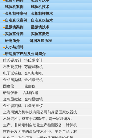
硬度计案例
硬度计技术
试验机案例
试验机技术
金相制样案例
金相制样技术
自准直仪案例
自准直仪技术
显微镜案例
显微镜技术
实验室保养
实验室搬迁
研润简介
研润发展历程
人才与招聘
研润旗下产品及公司简介
维氏硬度计
洛氏硬度计
布氏硬度计
万能试验机
电子试验机
金相切割机
金相磨抛机
金相镶嵌机
圆度仪
轮廓仪
研润仪器
品牌仪器
金相显微镜
金相显微镜
金相切割机
影像测量仪
上海研润光机科技有限公司前身是国家仪器技
术研究所，成立于2005年，是一家以研发、
生产、非标定制自动化生产检测设备，计算机
软件开发为主的高新技术企业。主导产品：材